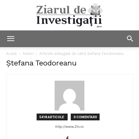
Ziarul
Acasă
Autori
Articole adaugate de către Ștefana Teodoreanu
Ștefana Teodoreanu
de
Investigații
5418 ARTICOLE
0 COMENTARII
http://www.Zin.ro