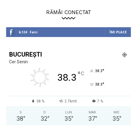
RĂMÂI CONECTAT
6,124
Fani
ÎMI PLACE
BUCUREȘTI
Cer Senin
°
38.3
°
C
38.3
°
38.3
38 %
2.7kmh
7 %
S
D
LUN
MAR
MIE
38
°
32
°
35
°
37
°
35
°