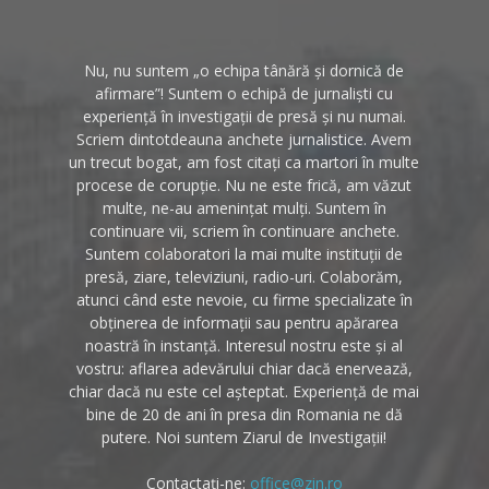
Nu, nu suntem „o echipa tânără și dornică de
afirmare”! Suntem o echipă de jurnaliști cu
experiență în investigații de presă și nu numai.
Scriem dintotdeauna anchete jurnalistice. Avem
un trecut bogat, am fost citați ca martori în multe
procese de corupție. Nu ne este frică, am văzut
multe, ne-au amenințat mulți. Suntem în
continuare vii, scriem în continuare anchete.
Suntem colaboratori la mai multe instituții de
presă, ziare, televiziuni, radio-uri. Colaborăm,
atunci când este nevoie, cu firme specializate în
obținerea de informații sau pentru apărarea
noastră în instanță. Interesul nostru este și al
vostru: aflarea adevărului chiar dacă enervează,
chiar dacă nu este cel așteptat. Experiență de mai
bine de 20 de ani în presa din Romania ne dă
putere. Noi suntem Ziarul de Investigații!
Contactați-ne:
office@zin.ro