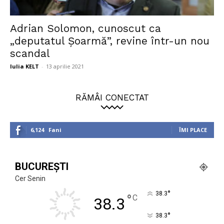
Adrian Solomon, cunoscut ca
„deputatul Șoarmă”, revine într-un nou
scandal
Iulia KELT
-
13 aprilie 2021
RĂMÂI CONECTAT
6,124
Fani
ÎMI PLACE
BUCUREȘTI
Cer Senin
°
38.3
°
C
38.3
°
38.3