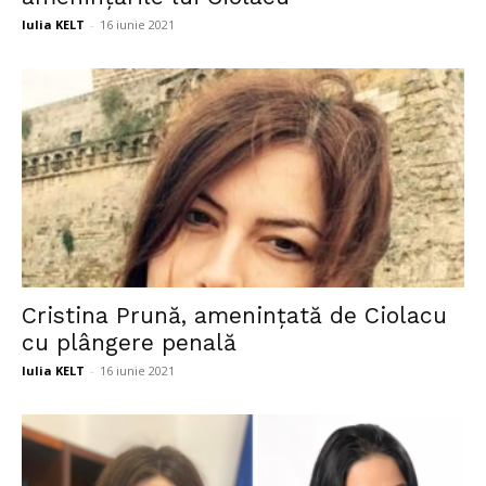
Iulia KELT
-
16 iunie 2021
Cristina Prună, amenințată de Ciolacu
cu plângere penală
Iulia KELT
-
16 iunie 2021