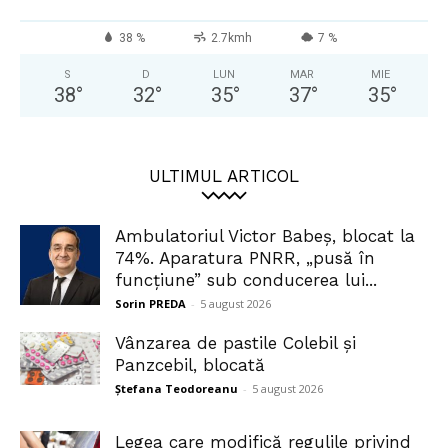
38 %
2.7kmh
7 %
S
D
LUN
MAR
MIE
38
°
32
°
35
°
37
°
35
°
ULTIMUL ARTICOL
Ambulatoriul Victor Babeș, blocat la
74%. Aparatura PNRR, „pusă în
funcțiune” sub conducerea lui...
Sorin PREDA
-
5 august 2026
Vânzarea de pastile Colebil și
Panzcebil, blocată
Ștefana Teodoreanu
-
5 august 2026
Legea care modifică regulile privind