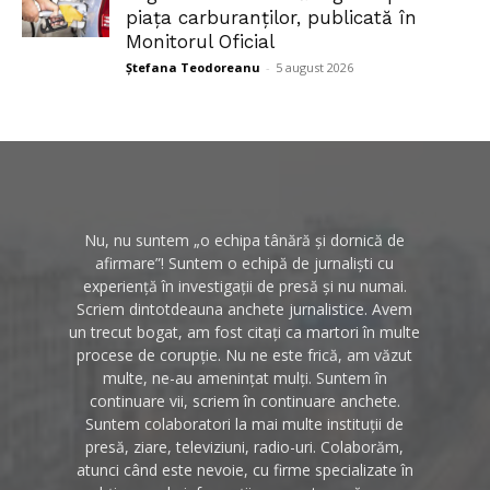
piața carburanților, publicată în
Monitorul Oficial
Ștefana Teodoreanu
-
5 august 2026
Nu, nu suntem „o echipa tânără și dornică de
afirmare”! Suntem o echipă de jurnaliști cu
experiență în investigații de presă și nu numai.
Scriem dintotdeauna anchete jurnalistice. Avem
un trecut bogat, am fost citați ca martori în multe
procese de corupție. Nu ne este frică, am văzut
multe, ne-au amenințat mulți. Suntem în
continuare vii, scriem în continuare anchete.
Suntem colaboratori la mai multe instituții de
presă, ziare, televiziuni, radio-uri. Colaborăm,
atunci când este nevoie, cu firme specializate în