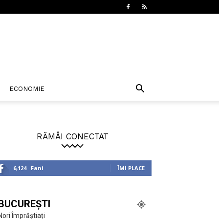
ECONOMIE
RĂMÂI CONECTAT
6,124
Fani
ÎMI PLACE
BUCUREȘTI
Nori Împrăștiați