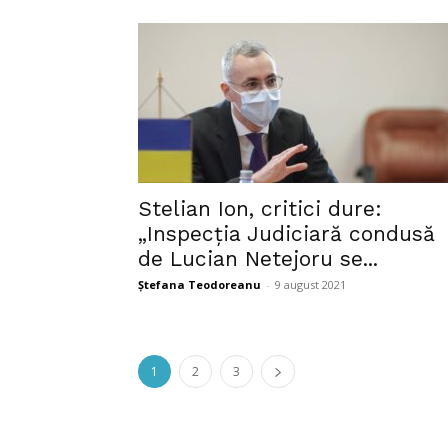
Stelian Ion, critici dure:
„Inspecția Judiciară condusă
de Lucian Netejoru se...
Ștefana Teodoreanu
-
9 august 2021
1
2
3