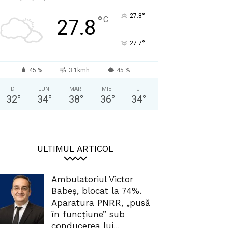
°
27.8
°
C
27.8
°
27.7
45 %
3.1kmh
45 %
D
LUN
MAR
MIE
J
32
°
34
°
38
°
36
°
34
°
ULTIMUL ARTICOL
Ambulatoriul Victor
Babeș, blocat la 74%.
Aparatura PNRR, „pusă
în funcțiune” sub
conducerea lui...