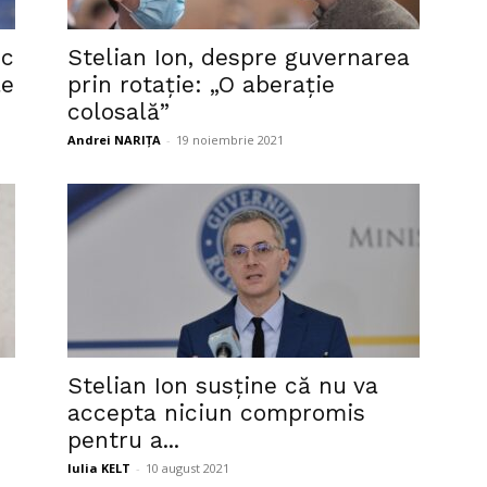
sc
Stelian Ion, despre guvernarea
le
prin rotație: „O aberație
colosală”
Andrei NARIȚA
-
19 noiembrie 2021
Stelian Ion susține că nu va
accepta niciun compromis
pentru a...
Iulia KELT
-
10 august 2021