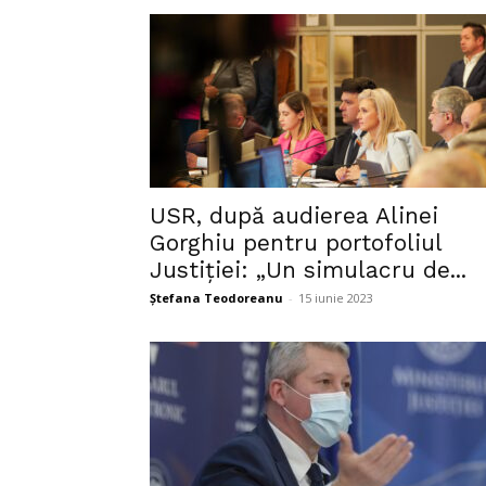
USR, după audierea Alinei
Gorghiu pentru portofoliul
Justiției: „Un simulacru de...
Ștefana Teodoreanu
-
15 iunie 2023