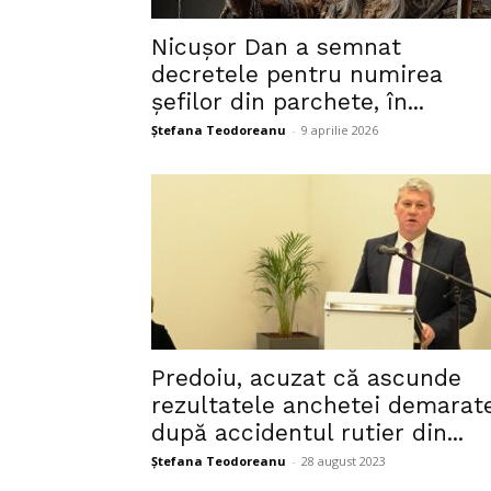
Nicușor Dan a semnat
decretele pentru numirea
șefilor din parchete, în...
Ștefana Teodoreanu
-
9 aprilie 2026
Predoiu, acuzat că ascunde
rezultatele anchetei demarat
după accidentul rutier din...
Ștefana Teodoreanu
-
28 august 2023