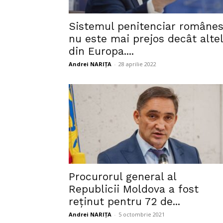
Sistemul penitenciar române
nu este mai prejos decât alte
din Europa....
Andrei NARIȚA
-
28 aprilie 2022
Procurorul general al
Republicii Moldova a fost
reținut pentru 72 de...
Andrei NARIȚA
-
5 octombrie 2021