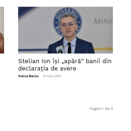
Stelian Ion își „apără” banii din
declarația de avere
Sonia Baciu
-
19 iulie 2021
Pagina 1 din 3