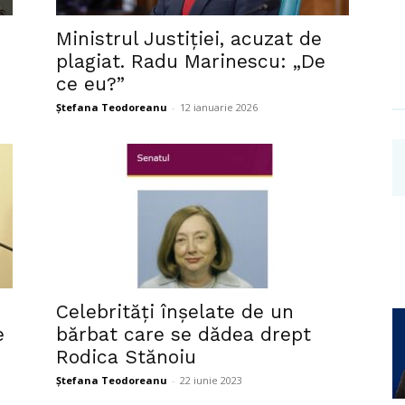
Investigații
Ministrul Justiției, acuzat de
plagiat. Radu Marinescu: „De
ce eu?”
Ștefana Teodoreanu
-
12 ianuarie 2026
Celebrități înșelate de un
e
bărbat care se dădea drept
Rodica Stănoiu
Ștefana Teodoreanu
-
22 iunie 2023