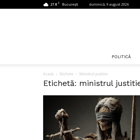
C
27.8
duminică, 9 august 2026
București
POLITICĂ
Acasă
Etichete
Ministrul justitiei
Etichetă: ministrul justiti