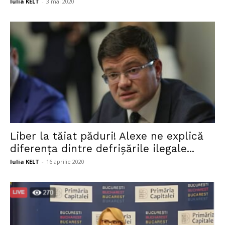
Iulia KELT
-
3 mai 2020
Liber la tăiat păduri! Alexe ne explică
diferența dintre defrișările ilegale...
Iulia KELT
-
16 aprilie 2020