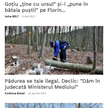
Goțiu „ține cu ursul” și-i „pune în
bătaia puștii” pe Florin...
Iulia KELT
-
6 mai 2021
Pădurea se taie ilegal. Declic: ”Dăm în
judecată Ministerul Mediului”
Cristina Antal
-
22 aprilie 2021