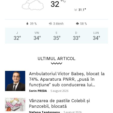
°
C
32
°
31.1
39 %
3.6kmh
58 %
J
VIN
S
D
LUN
32
°
34
°
35
°
33
°
34
°
ULTIMUL ARTICOL
Ambulatoriul Victor Babeș, blocat la
74%. Aparatura PNRR, „pusă în
funcțiune” sub conducerea lui...
Sorin PREDA
-
5 august 2026
Vânzarea de pastile Colebil și
Panzcebil, blocată
Ștefana Teodoreanu
-
5 august 2026