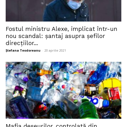
Fostul ministru Alexe, implicat într-un
nou scandal: șantaj asupra șefilor
direcțiilor...
Ștefana Teodoreanu
-
20 aprilie 2021
Mafia deșeurilor, controlată din