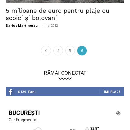
5 milioane de euro pentru plaje cu
scoici şi bolovani
Darius Martinescu
-
4 mai 2012
4
5
6
RĂMÂI CONECTAT
6,124
Fani
ÎMI PLACE
BUCUREȘTI
Cer Fragmentat
°
32.8