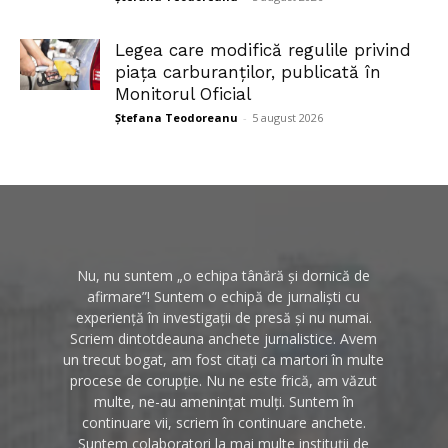
Legea care modifică regulile privind
piața carburanților, publicată în
Monitorul Oficial
Ștefana Teodoreanu
-
5 august 2026
Nu, nu suntem „o echipa tânără și dornică de
afirmare”! Suntem o echipă de jurnaliști cu
experiență în investigații de presă și nu numai.
Scriem dintotdeauna anchete jurnalistice. Avem
un trecut bogat, am fost citați ca martori în multe
procese de corupție. Nu ne este frică, am văzut
multe, ne-au amenințat mulți. Suntem în
continuare vii, scriem în continuare anchete.
Suntem colaboratori la mai multe instituții de