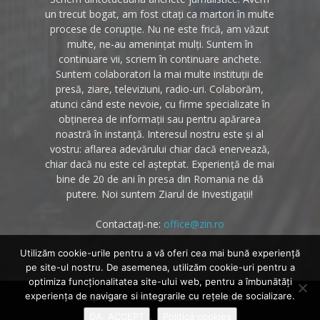
un trecut bogat, am fost citați ca martori în multe
procese de corupție. Nu ne este frică, am văzut
multe, ne-au amenințat mulți. Suntem în
continuare vii, scriem în continuare anchete.
Suntem colaboratori la mai multe instituții de
presă, ziare, televiziuni, radio-uri. Colaborăm,
atunci când este nevoie, cu firme specializate în
obținerea de informații sau pentru apărarea
noastră în instanță. Interesul nostru este și al
vostru: aflarea adevărului chiar dacă enervează,
chiar dacă nu este cel așteptat. Experiență de mai
bine de 20 de ani în presa din Romania ne dă
putere. Noi suntem Ziarul de Investigații!
Contactați-ne:
office@zin.ro
Utilizăm cookie-urile pentru a vă oferi cea mai bună experiență
pe site-ul nostru. De asemenea, utilizăm cookie-uri pentru a
optimiza funcţionalitatea site-ului web, pentru a îmbunătăţi
experienţa de navigare si integrarile cu reţele de socializare.
Despre noi
Politica cookies
Contact
DA, ACCEPT
Politica cookies