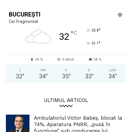
BUCUREȘTI
Cer Fragmentat
°
32.8
°
C
32
°
31.1
39 %
3.6kmh
58 %
J
VIN
S
D
LUN
32
°
34
°
35
°
33
°
34
°
ULTIMUL ARTICOL
Ambulatoriul Victor Babeș, blocat la
74%. Aparatura PNRR, „pusă în
funcțiune” sub conducerea lui...