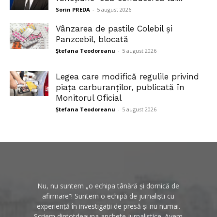
Sorin PREDA
-
5 august 2026
Vânzarea de pastile Colebil și
Panzcebil, blocată
Ștefana Teodoreanu
-
5 august 2026
Legea care modifică regulile privind
piața carburanților, publicată în
Monitorul Oficial
Ștefana Teodoreanu
-
5 august 2026
Nu, nu suntem „o echipa tânără și dornică de
afirmare”! Suntem o echipă de jurnaliști cu
experiență în investigații de presă și nu numai.
Scriem dintotdeauna anchete jurnalistice. Avem