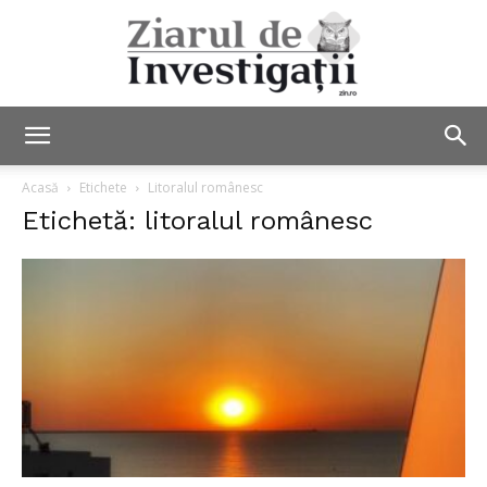
Ziarul
Acasă
Etichete
Litoralul românesc
Etichetă: litoralul românesc
de
Investigații