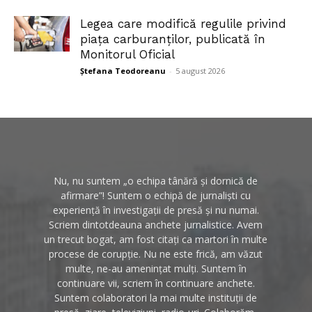
Legea care modifică regulile privind
piața carburanților, publicată în
Monitorul Oficial
Ștefana Teodoreanu
-
5 august 2026
Nu, nu suntem „o echipa tânără și dornică de
afirmare”! Suntem o echipă de jurnaliști cu
experiență în investigații de presă și nu numai.
Scriem dintotdeauna anchete jurnalistice. Avem
un trecut bogat, am fost citați ca martori în multe
procese de corupție. Nu ne este frică, am văzut
multe, ne-au amenințat mulți. Suntem în
continuare vii, scriem în continuare anchete.
Suntem colaboratori la mai multe instituții de