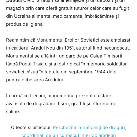
„Aradul Civic” a reușit să amenajeze și un depozit și un
magazin prin care oferă gratuit tuturor celor care au fugit
din Ucraina alimente, medicamente, îmbrăcăminte și
produs de igienă.
Reamintim că Monumentul Eroilor Sovietici este amplasat
în cartierul Aradul Nou din 1951, autorul fiind necunoscut.
Monumentul se află într-un parc de pe Calea Timişorii,
lângă Podul Traian, şi a fost ridicat în memoria soldaţilor
sovietici căzuţi în luptele din septembrie 1944 date
pentru eliberarea Aradului.
În urmă cu trei ani, monumentul prezenta o stare
avansată de degradare: fisuri, graffiti și eflorecențe
saline.
Citește și articolul:
Percheziții la traficanți de droguri,
coordonați de un cunoscut interlop arădean