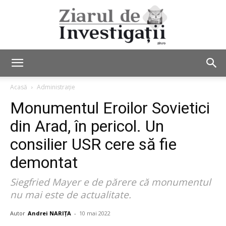
Ziarul
Acasă
Administrație
Monumentul Eroilor Sovietici
de
din Arad, în pericol. Un
consilier USR cere să fie
demontat
Investigații
Siegfried Mayer e de părere că monumentul
nu mai este de actualitate.
Autor
Andrei NARIȚA
-
10 mai 2022