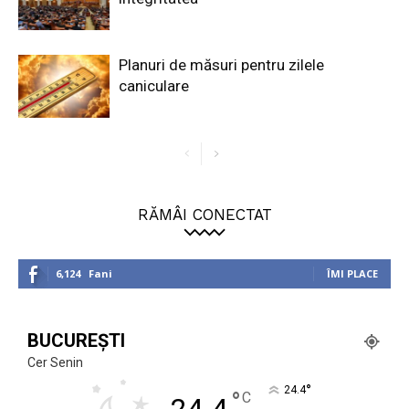
Planuri de măsuri pentru zilele
caniculare
RĂMÂI CONECTAT
6,124
Fani
ÎMI PLACE
BUCUREȘTI
Cer Senin
°
24.4
°
C