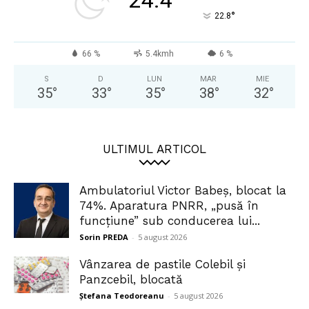
24.4
°
22.8
66 %
5.4kmh
6 %
S
D
LUN
MAR
MIE
35
°
33
°
35
°
38
°
32
°
ULTIMUL ARTICOL
Ambulatoriul Victor Babeș, blocat la
74%. Aparatura PNRR, „pusă în
funcțiune” sub conducerea lui...
Sorin PREDA
-
5 august 2026
Vânzarea de pastile Colebil și
Panzcebil, blocată
Ștefana Teodoreanu
-
5 august 2026