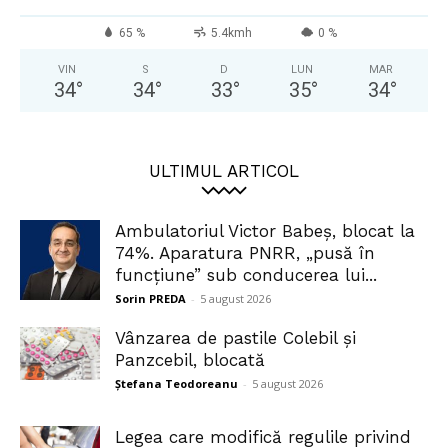
65 %
5.4kmh
0 %
VIN
S
D
LUN
MAR
34
°
34
°
33
°
35
°
34
°
ULTIMUL ARTICOL
Ambulatoriul Victor Babeș, blocat la
74%. Aparatura PNRR, „pusă în
funcțiune” sub conducerea lui...
Sorin PREDA
-
5 august 2026
Vânzarea de pastile Colebil și
Panzcebil, blocată
Ștefana Teodoreanu
-
5 august 2026
Legea care modifică regulile privind