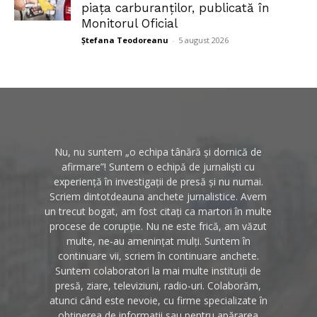
piața carburanților, publicată în
Monitorul Oficial
Ștefana Teodoreanu
-
5 august 2026
Nu, nu suntem „o echipa tânără și dornică de
afirmare”! Suntem o echipă de jurnaliști cu
experiență în investigații de presă și nu numai.
Scriem dintotdeauna anchete jurnalistice. Avem
un trecut bogat, am fost citați ca martori în multe
procese de corupție. Nu ne este frică, am văzut
multe, ne-au amenințat mulți. Suntem în
continuare vii, scriem în continuare anchete.
Suntem colaboratori la mai multe instituții de
presă, ziare, televiziuni, radio-uri. Colaborăm,
atunci când este nevoie, cu firme specializate în
obținerea de informații sau pentru apărarea