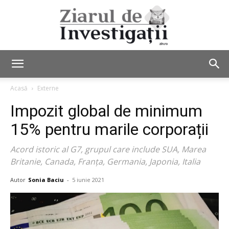
Ziarul
Acasă
Externe
Impozit global de minimum
de
15% pentru marile corporații
Acord istoric al G7, grupul care include SUA, Marea
Britanie, Canada, Franța, Germania, Japonia, Italia
Investigații
Autor
Sonia Baciu
-
5 iunie 2021