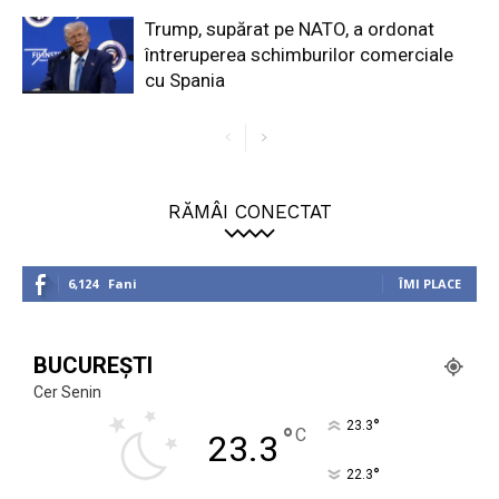
Trump, supărat pe NATO, a ordonat
întreruperea schimburilor comerciale
cu Spania
RĂMÂI CONECTAT
6,124
Fani
ÎMI PLACE
BUCUREȘTI
Cer Senin
°
23.3
°
C
23.3
°
22.3