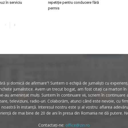
buz în serviciu
repetiție pentru conducere fără
permis
ă și dornică de afirmare”! Suntem o echipă de jurnaliști cu experiență 
hete jurnalistice. Avem un trecut bogat, am fost citați ca martori î
ne-au amenințat mulți. Suntem în continuare vii, scriem în continuare
ziare, televiziuni, radio-uri. Colaborăm, atunci când este nevoie, cu fi
noastră în instanță. Interesul nostru este și al vostru: aflarea adevăr
riență de mai bine de 20 de ani în presa din Romania ne dă putere. No
Contactați-ne:
office@zin.ro