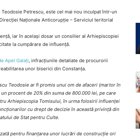
 Teodosie Petrescu, este cel mai nou inculpat într-un
irecției Naționale Anticorupție – Serviciul teritorial
ță, iar în același dosar un consilier al Arhiepiscopiei
icitate la cumpărare de influență.
e Apel Galați
, infracțiunile detaliate de procurorii
 reabilitarea unor biserici din Constanța.
escu Teodosie ar fi promis unui om de afaceri (martor în
 un procent de 20% din suma de 800.000 lei, pe care
tru Arhiepiscopia Tomisului, în urma folosirii influenței
funcționarilor cu drept de decizie în această privință din
atului de Stat pentru Culte.
izată pentru finanțarea unor lucrări de construcție ori