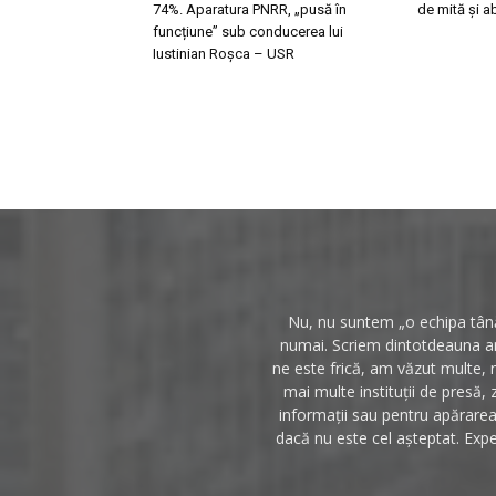
74%. Aparatura PNRR, „pusă în
de mită și a
funcțiune” sub conducerea lui
Iustinian Roșca – USR
Nu, nu suntem „o echipa tânăr
numai. Scriem dintotdeauna anc
ne este frică, am văzut multe, 
mai multe instituții de presă, 
informații sau pentru apărarea 
dacă nu este cel așteptat. Expe