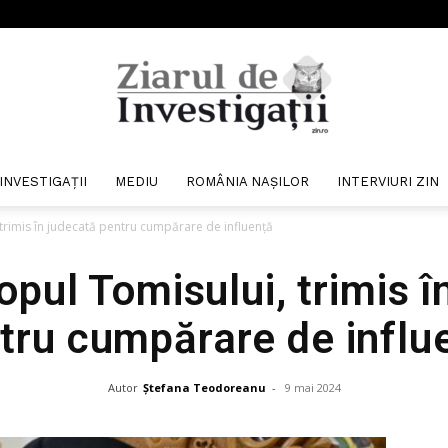
INVESTIGAȚII
MEDIU
ROMÂNIA NAȘILOR
INTERVIURI ZIN
Ziarul
trimis în judecată pentru cumpărare de influență
opul Tomisului, trimis î
tru cumpărare de influ
de
Autor
Ștefana Teodoreanu
-
9 mai 2024