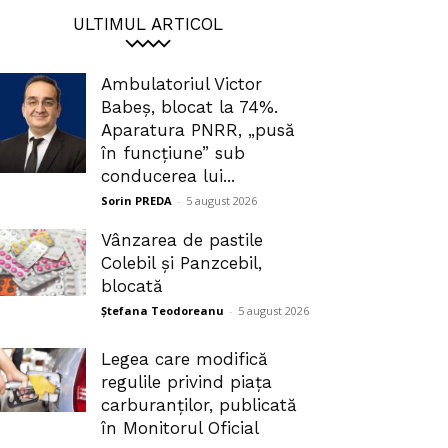
ULTIMUL ARTICOL
Ambulatoriul Victor
Babeș, blocat la 74%.
Aparatura PNRR, „pusă
în funcțiune” sub
conducerea lui...
Sorin PREDA
-
5 august 2026
Vânzarea de pastile
Colebil și Panzcebil,
blocată
Ștefana Teodoreanu
-
5 august 2026
Legea care modifică
regulile privind piața
carburanților, publicată
în Monitorul Oficial