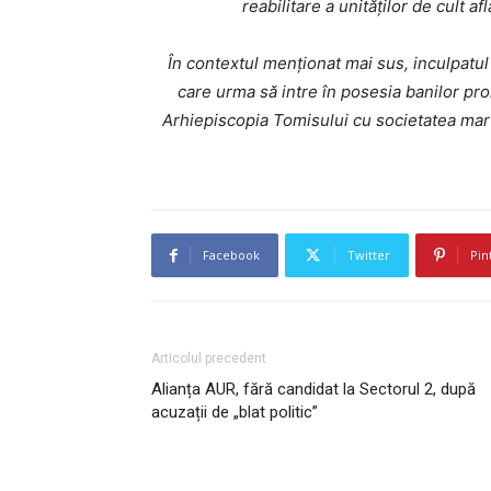
reabilitare a unităților de cult 
În contextul menționat mai sus, inculpatul 
care urma să intre în posesia banilor pro
Arhiepiscopia Tomisului cu societatea marto
Facebook
Twitter
Pin
Articolul precedent
Alianța AUR, fără candidat la Sectorul 2, după
acuzații de „blat politic”