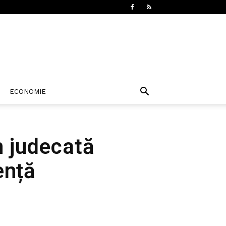
ECONOMIE
n judecată
ență