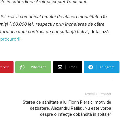
aflate în subordinea Arhiepiscopiei Tomisului.
P.I. i-ar fi comunicat omului de afaceri modalitatea în
miși (160.000 lei) respectiv prin încheierea de către
rului a unui contract de consultanță fictiv
”, detaliază
procurorii
.
terest
WhatsApp
Email
Telegram
Articolul următor
Starea de sănătate a lui Florin Piersic, motiv de
dezbatere. Alexandru Rafila: „Nu este vorba
despre o infecţie dobândită în spitale”