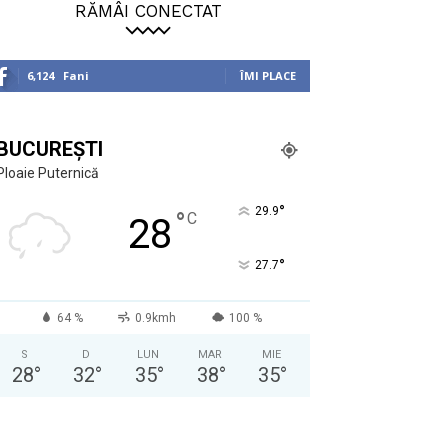
RĂMÂI CONECTAT
6,124
Fani
ÎMI PLACE
BUCUREȘTI
Ploaie Puternică
°
29.9
°
C
28
°
27.7
64 %
0.9kmh
100 %
S
D
LUN
MAR
MIE
28
°
32
°
35
°
38
°
35
°