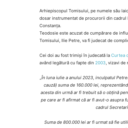
Arhiepiscopul Tomisului, pe numele său laic
dosar instrumentat de procurorii din cadrul D
Constanța.
Teodosie este acuzat de cumpărare de influen
Tomisului, Ilie Petre, va fi judecat de compl
Cei doi au fost trimiși în judecată la
Curtea d
având legătură cu fapte din
2003
, vizavi de
„
În luna iulie a anului 2023, inculpatul Petr
cauză) suma de 160.000 lei, reprezentând
acesta din urmă ar fi trebuit să o obțină pen
pe care ar fi afirmat că ar fi avut-o asupra 
cadrul Secretari
Suma de 800.000 lei ar fi urmat să fie util