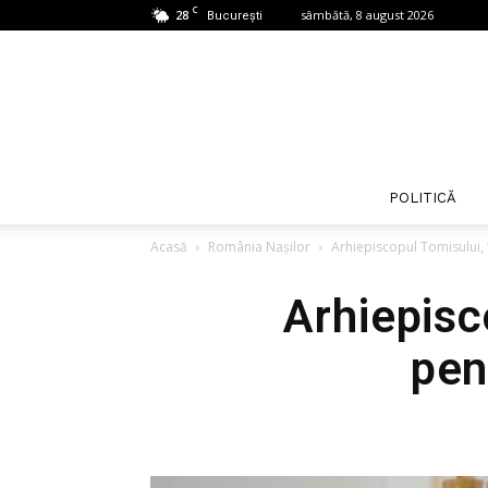
C
28
sâmbătă, 8 august 2026
București
POLITICĂ
Acasă
România Nașilor
Arhiepiscopul Tomisului, 
Arhiepisc
pen