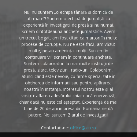
Nu, nu suntem „o echipa tânără și dornică de
afirmare”! Suntem o echipă de jurnaliști cu
experiență în investigații de presă și nu numai.
Scriem dintotdeauna anchete jurnalistice. Avem
un trecut bogat, am fost citați ca martori în multe
procese de corupție. Nu ne este frică, am văzut
multe, ne-au amenințat mulți. Suntem în
continuare vii, scriem în continuare anchete.
Suntem colaboratori la mai multe instituții de
presă, ziare, televiziuni, radio-uri. Colaborăm,
atunci când este nevoie, cu firme specializate în
obținerea de informații sau pentru apărarea
noastră în instanță. Interesul nostru este și al
vostru: aflarea adevărului chiar dacă enervează,
chiar dacă nu este cel așteptat. Experiență de mai
bine de 20 de ani în presa din Romania ne dă
putere. Noi suntem Ziarul de Investigații!
Contactați-ne:
office@zin.ro