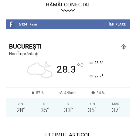
RĂMÂI CONECTAT
6,124
Fani
ÎMI PLACE
BUCUREȘTI
Nori Împrăștiați
°
28.3
°
C
28.3
°
27.7
57 %
4.9kmh
34 %
VIN
S
D
LUN
MAR
28
°
35
°
33
°
35
°
37
°
ULTIMUL ARTICOL