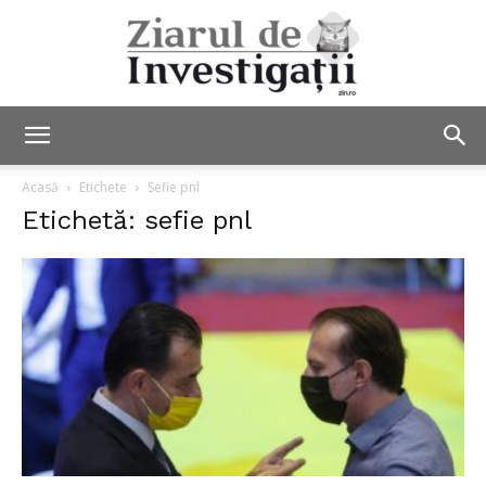
Ziarul
Acasă
Etichete
Sefie pnl
Etichetă: sefie pnl
de
Investigații