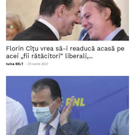
Florin Cîțu vrea să-i readucă acasă pe
acei „fii rătăcitori” liberali,...
Iulia KELT
-
25 iunie 2021