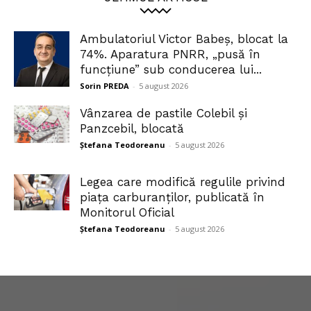
Ambulatoriul Victor Babeș, blocat la
74%. Aparatura PNRR, „pusă în
funcțiune” sub conducerea lui...
Sorin PREDA
-
5 august 2026
Vânzarea de pastile Colebil și
Panzcebil, blocată
Ștefana Teodoreanu
-
5 august 2026
Legea care modifică regulile privind
piața carburanților, publicată în
Monitorul Oficial
Ștefana Teodoreanu
-
5 august 2026