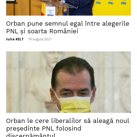
Orban pune semnul egal între alegerile
PNL și soarta României
Iulia KELT
-
19 august 2021
Orban le cere liberalilor să aleagă noul
președinte PNL folosind
discernământul