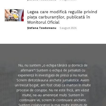
Legea care modifică regulile privind
piața carburanților, publicată în
Monitorul Oficial
Ștefana Teodoreanu
-
5 august 2026
Nu, nu suntem „o echipa tânără și dornică de
afirmare”! Suntem o echipă de jurnaliști cu
experiență în investigații de presă și nu numai.
Scriem dintotdeauna anchete jurnalistice. Avem
un trecut bogat, am fost citați ca martori în multe
procese de corupție. Nu ne este frică, am văzut
multe, ne-au amenințat mulți. Suntem în
continuare vii, scriem în continuare anchete.
Suntem colaboratori la mai multe instituții de