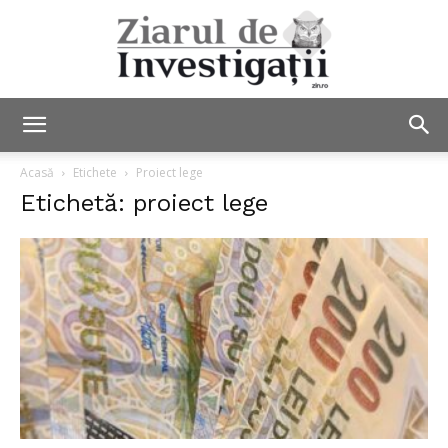
Ziarul
Acasă
Etichete
Proiect lege
Etichetă: proiect lege
de
Investigații