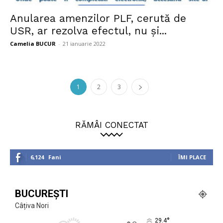
Anularea amenzilor PLF, cerută de
USR, ar rezolva efectul, nu și...
Camelia BUCUR
-
21 ianuarie 2022
1
2
3
RĂMÂI CONECTAT
6,124
Fani
ÎMI PLACE
BUCUREȘTI
Câțiva Nori
°
29.4