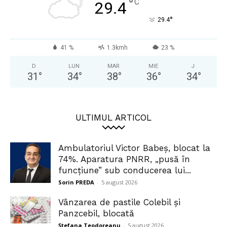
°
C
29.4
°
29.4
41 %
1.3kmh
23 %
D
LUN
MAR
MIE
J
31
°
34
°
38
°
36
°
34
°
ULTIMUL ARTICOL
Ambulatoriul Victor Babeș, blocat la
74%. Aparatura PNRR, „pusă în
funcțiune” sub conducerea lui...
Sorin PREDA
-
5 august 2026
Vânzarea de pastile Colebil și
Panzcebil, blocată
Ștefana Teodoreanu
-
5 august 2026