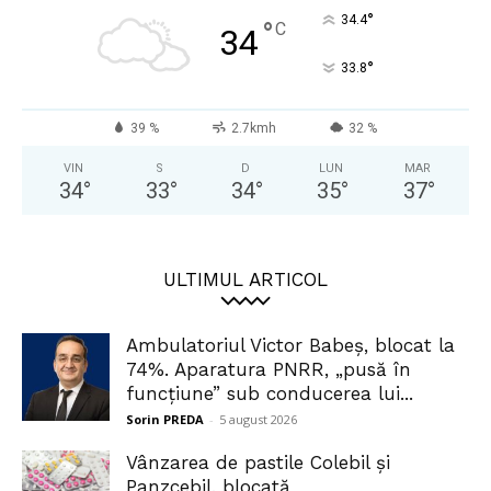
°
34.4
°
C
34
°
33.8
39 %
2.7kmh
32 %
VIN
S
D
LUN
MAR
34
°
33
°
34
°
35
°
37
°
ULTIMUL ARTICOL
Ambulatoriul Victor Babeș, blocat la
74%. Aparatura PNRR, „pusă în
funcțiune” sub conducerea lui...
Sorin PREDA
-
5 august 2026
Vânzarea de pastile Colebil și
Panzcebil, blocată