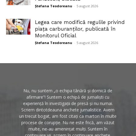
Ștefana Teodoreanu
-
5 august 2026
Legea care modifică regulile privind
piața carburanților, publicată în
Monitorul Oficial
Ștefana Teodoreanu
-
5 august 2026
Nu, nu suntem „o echipa tânără și dornică de
afirmare”! Suntem o echipă de jurnaliști cu
experiență în investigații de presă și nu numai.
Scriem dintotdeauna anchete jurnalistice. Avem
un trecut bogat, am fost citați ca martori în multe
procese de corupție. Nu ne este frică, am văzut
multe, ne-au amenințat mulți. Suntem în
continuare vii, scriem în continuare anchete.