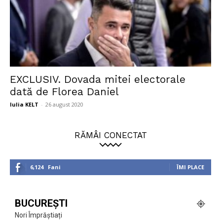
EXCLUSIV. Dovada mitei electorale
dată de Florea Daniel
Iulia KELT
-
26 august 2020
RĂMÂI CONECTAT
6,124
Fani
ÎMI PLACE
BUCUREȘTI
Nori Împrăștiați