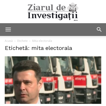
Ziarul
Acasă
Etichete
Mita electorala
Etichetă: mita electorala
de
Investigații