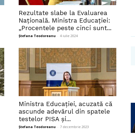
Investigații
Rezultate slabe la Evaluarea
Națională. Ministra Educației:
„Procentele peste cinci sunt...
Ștefana Teodoreanu
-
4 iulie 2024
Ministra Educației, acuzată că
ascunde adevărul din spatele
testelor PISA și...
Ștefana Teodoreanu
-
7 decembrie 2023