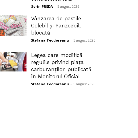
Sorin PREDA
-
5 august 2026
Vânzarea de pastile
Colebil și Panzcebil,
blocată
Ștefana Teodoreanu
-
5 august 2026
Legea care modifică
regulile privind piața
carburanților, publicată
în Monitorul Oficial
Ștefana Teodoreanu
-
5 august 2026