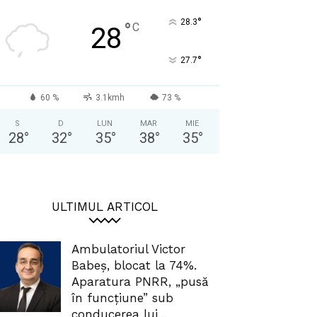
°
28.3
°
C
28
°
27.7
60 %
3.1kmh
73 %
S
D
LUN
MAR
MIE
28
°
32
°
35
°
38
°
35
°
ULTIMUL ARTICOL
Ambulatoriul Victor
Babeș, blocat la 74%.
Aparatura PNRR, „pusă
în funcțiune” sub
conducerea lui...