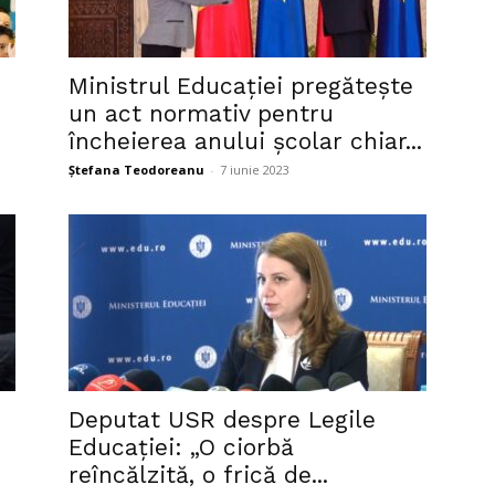
Ministrul Educației pregătește
un act normativ pentru
încheierea anului școlar chiar...
Ștefana Teodoreanu
-
7 iunie 2023
Deputat USR despre Legile
Educației: „O ciorbă
reîncălzită, o frică de...