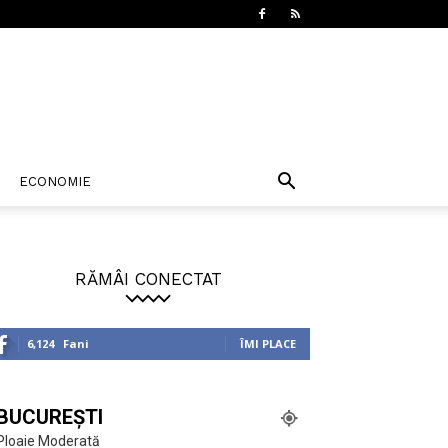
ECONOMIE
RĂMÂI CONECTAT
6,124
Fani
ÎMI PLACE
BUCUREȘTI
Ploaie Moderată