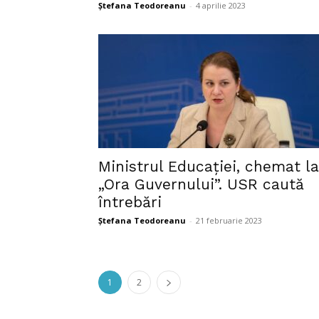
Ștefana Teodoreanu
-
4 aprilie 2023
Ministrul Educației, chemat la
„Ora Guvernului”. USR caută
întrebări
Ștefana Teodoreanu
-
21 februarie 2023
1
2