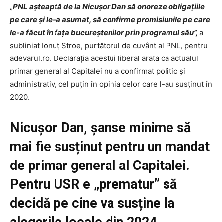
„
PNL aşteaptă de la Nicuşor Dan să onoreze obligaţiile
pe care şi le-a asumat, să confirme promisiunile pe care
le-a făcut în faţa bucureştenilor prin programul său”,
a
subliniat Ionuț Stroe, purtătorul de cuvânt al PNL, pentru
adevărul.ro. Declarația acestui liberal arată că actualul
primar general al Capitalei nu a confirmat politic și
administrativ, cel puțin în opinia celor care l-au susținut în
2020.
Nicușor Dan, șanse minime să
mai fie susținut pentru un mandat
de primar general al Capitalei.
Pentru USR e „prematur”
să
decidă pe cine va susține la