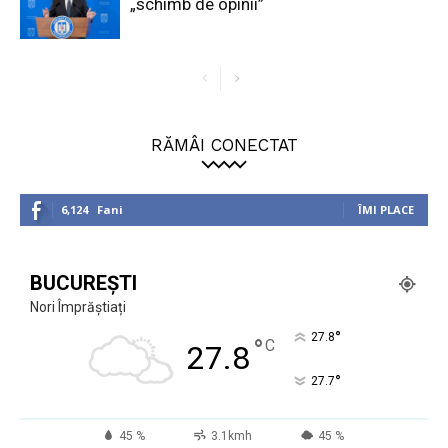
„schimb de opinii”
RĂMÂI CONECTAT
6,124
Fani
ÎMI PLACE
BUCUREȘTI
Nori Împrăștiați
°
27.8
°
C
27.8
°
27.7
45 %
3.1kmh
45 %