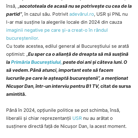
însă, „
socototeala de acasă nu se potrivește cu cea de la
partid”
, în cazul său. Potrivit
adevărul.ro
, USR și PNL nu
l-ar mai susține la alegerile locale din 2024 din cauza
imaginii negative pe care și-a creat-o în rândul
bucureștenilor.
Cu toate acestea, edilul general al Bucureștiului se arată
optimist: „
Eu sper ca o alianţă de dreapta să mă susţină
la
Primăria Bucureştiului,
peste doi ani şi câteva luni. O
să vedem. Până atunci, important este să facem
lucrurile pe care le aşteaptă bucureştenii”, a menționat
Nicuşor Dan, într-un interviu pentru B1 TV,
citat de sursa
amintită.
Până în 2024, opțiunile politice se pot schimba, însă,
liberalii și chiar reprezentanții
USR
nu au arătat o
susținere directă față de Nicușor Dan, la acest moment.