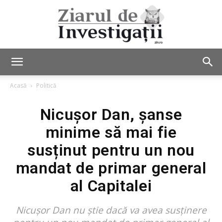
Ziarul
Acasă
Politică
Nicușor Dan, șanse
de
minime să mai fie
susținut pentru un nou
Investigații
mandat de primar general
al Capitalei
Nicușor Dan nu știe dacă va avea susținere