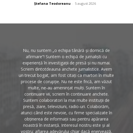
Ștefana Teodoreanu
-
5 august 2026
Nu, nu suntem „o echipa tânără și dornică de
afirmare”! Suntem o echipă de jurnaliști cu
experiență în investigații de presă și nu numai.
Scriem dintotdeauna anchete jurnalistice. Avem
un trecut bogat, am fost citați ca martori în multe
procese de corupție. Nu ne este frică, am văzut
multe, ne-au amenințat mulți. Suntem în
continuare vii, scriem în continuare anchete.
Suntem colaboratori la mai multe instituții de
presă, ziare, televiziuni, radio-uri. Colaborăm,
atunci când este nevoie, cu firme specializate în
obținerea de informații sau pentru apărarea
noastră în instanță. Interesul nostru este și al
vostru: aflarea adevărului chiar dacă enervează,