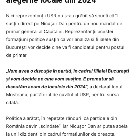
alegerile locale din 2024
Nici reprezentanții USR nu s-au grăbit să spună că îl
susțin direct pe Nicușor Dan pentru un nou mandat de
primar general al Capitalei. Reprezentanții acestei
formațiuni politice susțin că vor analiza și filialele din
București vor decide cine va fi candidatul pentru postul
de primar.
„Vom avea o discuţie în partid, în cadrul filialei Bucureşti
şi vom decide pe cine vom susţine. E prematur să
discutăm acum de localele din 2024”,
a declarat Ionuț
Moşteanu, purtătorul de cuvânt al USR, pentru sursa
citată.
Politica a arătat, în repetate rânduri, că partidele din
România devin „scindate”, iar Nicușor Dan ar putea apela
la unii dizidenți din cadrul formațiunilor de dreapta,