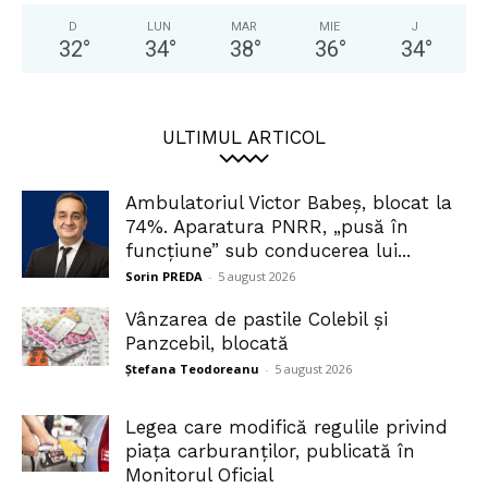
D
LUN
MAR
MIE
J
32
°
34
°
38
°
36
°
34
°
ULTIMUL ARTICOL
Ambulatoriul Victor Babeș, blocat la
74%. Aparatura PNRR, „pusă în
funcțiune” sub conducerea lui...
Sorin PREDA
-
5 august 2026
Vânzarea de pastile Colebil și
Panzcebil, blocată
Ștefana Teodoreanu
-
5 august 2026
Legea care modifică regulile privind
piața carburanților, publicată în
Monitorul Oficial