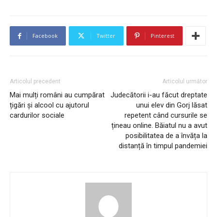
Facebook
Twitter
Pinterest
Articolul precedent
Articolul următor
Mai mulți români au cumpărat
Judecătorii i-au făcut dreptate
țigări și alcool cu ajutorul
unui elev din Gorj lăsat
cardurilor sociale
repetent când cursurile se
țineau online. Băiatul nu a avut
posibilitatea de a învăța la
distanță în timpul pandemiei