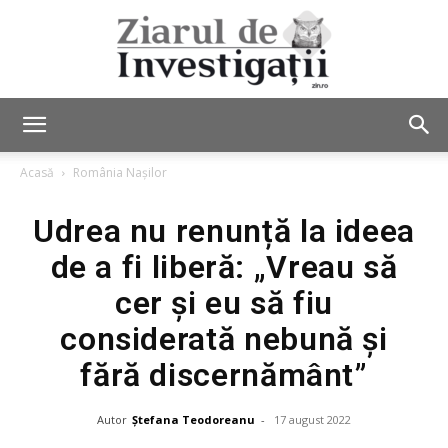
Ziarul
Acasă
România Nașilor
Udrea nu renunță la ideea
de
de a fi liberă: „Vreau să
cer și eu să fiu
Investigații
considerată nebună și
fără discernământ”
Autor
Ștefana Teodoreanu
-
17 august 2022