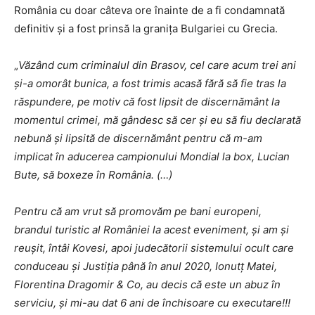
România cu doar câteva ore înainte de a fi condamnată
definitiv și a fost prinsă la graniţa Bulgariei cu Grecia.
„
Văzând cum criminalul din Brasov, cel care acum trei ani
și-a omorât bunica, a fost trimis acasă fără să fie tras la
răspundere, pe motiv că fost lipsit de discernământ la
momentul crimei, mă gândesc să cer și eu să fiu declarată
nebună și lipsită de discernământ pentru că m-am
implicat în aducerea campionului Mondial la box, Lucian
Bute, să boxeze în România. (…)
Pentru că am vrut să promovăm pe bani europeni,
brandul turistic al României la acest eveniment, și am și
reușit, întâi Kovesi, apoi judecătorii sistemului ocult care
conduceau și Justiția până în anul 2020, Ionutț Matei,
Florentina Dragomir & Co, au decis că este un abuz în
serviciu, și mi-au dat 6 ani de închisoare cu executare!!!