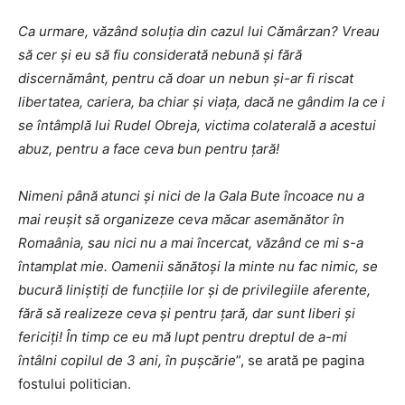
Ca urmare, văzând soluția din cazul lui Cămârzan? Vreau
să cer și eu să fiu considerată nebună și fără
discernământ, pentru că doar un nebun și-ar fi riscat
libertatea, cariera, ba chiar și viața, dacă ne gândim la ce i
se întâmplă lui Rudel Obreja, victima colaterală a acestui
abuz, pentru a face ceva bun pentru țară!
Nimeni până atunci și nici de la Gala Bute încoace nu a
mai reușit să organizeze ceva măcar asemănător în
Romaânia, sau nici nu a mai încercat, văzând ce mi s-a
întamplat mie. Oamenii sănătoși la minte nu fac nimic, se
bucură liniștiți de funcțiile lor și de privilegiile aferente,
fără să realizeze ceva și pentru țară, dar sunt liberi și
fericiți! În timp ce eu mă lupt pentru dreptul de a-mi
întâlni copilul de 3 ani, în pușcărie
”, se arată pe pagina
fostului politician.