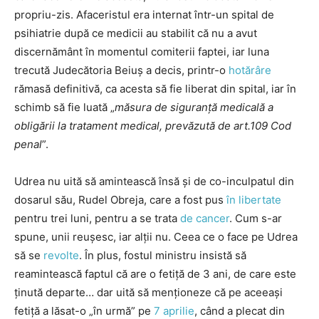
propriu-zis. Afaceristul era internat într-un spital de
psihiatrie după ce medicii au stabilit că nu a avut
discernământ în momentul comiterii faptei, iar luna
trecută Judecătoria Beiuș a decis, printr-o
hotărâre
rămasă definitivă, ca acesta să fie liberat din spital, iar în
schimb să fie luată „
măsura de siguranţă medicală a
obligării la tratament medical, prevăzută de art.109 Cod
penal
”.
Udrea nu uită să amintească însă și de co-inculpatul din
dosarul său, Rudel Obreja, care a fost pus
în libertate
pentru trei luni, pentru a se trata
de cancer
. Cum s-ar
spune, unii reușesc, iar alții nu. Ceea ce o face pe Udrea
să se
revolte
. În plus, fostul ministru insistă să
reamintească faptul că are o fetiță de 3 ani, de care este
ținută departe… dar uită să menționeze că pe aceeași
fetiță a lăsat-o „în urmă” pe
7 aprilie
, când a plecat din