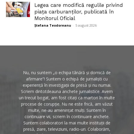
Legea care modifică regulile privind
piața carburanților, publicată în
Monitorul Oficial
Ștefana Teodoreanu
-
5 august 2026
Nu, nu suntem „o echipa tânără și dornică de
afirmare”! Suntem o echipă de jurnaliști cu
experiență în investigații de presă și nu numai.
Scriem dintotdeauna anchete jurnalistice. Avem
un trecut bogat, am fost citați ca martori în multe
procese de corupție. Nu ne este frică, am văzut
multe, ne-au amenințat mulți. Suntem în
continuare vii, scriem în continuare anchete.
Suntem colaboratori la mai multe instituții de
presă, ziare, televiziuni, radio-uri. Colaborăm,