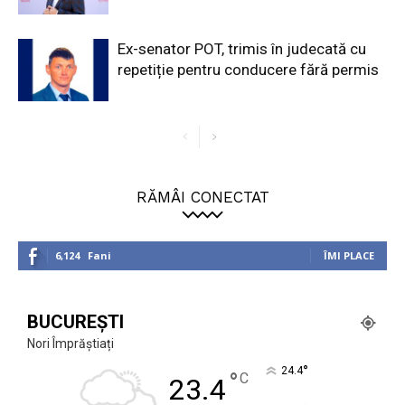
Ex-senator POT, trimis în judecată cu
repetiție pentru conducere fără permis
RĂMÂI CONECTAT
6,124
Fani
ÎMI PLACE
BUCUREȘTI
Nori Împrăștiați
°
24.4
°
C
23.4