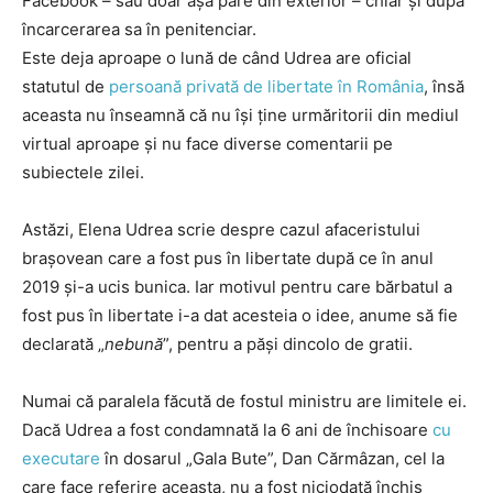
Facebook – sau doar așa pare din exterior – chiar și după
încarcerarea sa în penitenciar.
Este deja aproape o lună de când Udrea are oficial
statutul de
persoană privată de libertate în România
, însă
aceasta nu înseamnă că nu își ține urmăritorii din mediul
virtual aproape și nu face diverse comentarii pe
subiectele zilei.
Astăzi, Elena Udrea scrie despre cazul afaceristului
brașovean care a fost pus în libertate după ce în anul
2019 și-a ucis bunica. Iar motivul pentru care bărbatul a
fost pus în libertate i-a dat acesteia o idee, anume să fie
declarată „
nebună
”, pentru a păși dincolo de gratii.
Numai că paralela făcută de fostul ministru are limitele ei.
Dacă Udrea a fost condamnată la 6 ani de închisoare
cu
executare
în dosarul „Gala Bute”, Dan Cărmâzan, cel la
care face referire aceasta, nu a fost niciodată închis