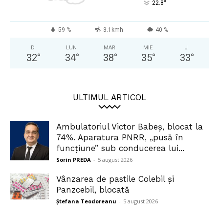
°
22.8
59 %
3.1kmh
40 %
D
LUN
MAR
MIE
J
32
°
34
°
38
°
35
°
33
°
ULTIMUL ARTICOL
Ambulatoriul Victor Babeș, blocat la
74%. Aparatura PNRR, „pusă în
funcțiune” sub conducerea lui...
Sorin PREDA
-
5 august 2026
Vânzarea de pastile Colebil și
Panzcebil, blocată
Ștefana Teodoreanu
-
5 august 2026