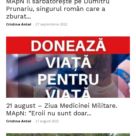
MApN îl sărbătorește pe Dumitru
Prunariu, singurul român care a
zburat...
Cristina Antal
-
27 septembrie 2022
21 august – Ziua Medicinei Militare.
MApN: ”Eroii nu sunt doar...
Cristina Antal
-
21 august 2022