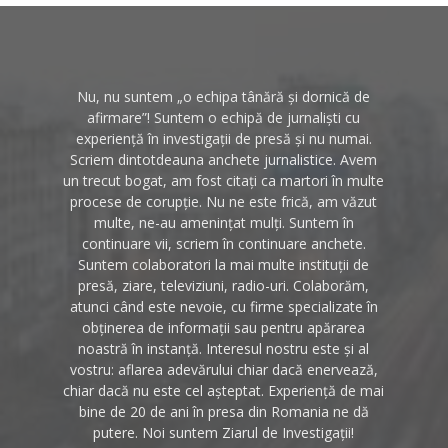
Nu, nu suntem „o echipa tânără și dornică de
afirmare”! Suntem o echipă de jurnaliști cu
experiență în investigații de presă și nu numai.
Scriem dintotdeauna anchete jurnalistice. Avem
un trecut bogat, am fost citați ca martori în multe
procese de corupție. Nu ne este frică, am văzut
multe, ne-au amenințat mulți. Suntem în
continuare vii, scriem în continuare anchete.
Suntem colaboratori la mai multe instituții de
presă, ziare, televiziuni, radio-uri. Colaborăm,
atunci când este nevoie, cu firme specializate în
obținerea de informații sau pentru apărarea
noastră în instanță. Interesul nostru este și al
vostru: aflarea adevărului chiar dacă enervează,
chiar dacă nu este cel așteptat. Experiență de mai
bine de 20 de ani în presa din Romania ne dă
putere. Noi suntem Ziarul de Investigații!