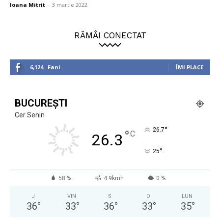
Ioana Mitrit
-
3 martie 2022
RĂMÂI CONECTAT
6,124
Fani
ÎMI PLACE
BUCUREȘTI
Cer Senin
°
26.7
°
C
26.3
°
25
58 %
4.9kmh
0 %
J
VIN
S
D
LUN
36
°
33
°
36
°
33
°
35
°