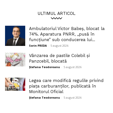
ULTIMUL ARTICOL
Ambulatoriul Victor Babeș, blocat la
74%. Aparatura PNRR, „pusă în
funcțiune” sub conducerea lui...
Sorin PREDA
-
5 august 2026
Vânzarea de pastile Colebil și
Panzcebil, blocată
Ștefana Teodoreanu
-
5 august 2026
Legea care modifică regulile privind
piața carburanților, publicată în
Monitorul Oficial
Ștefana Teodoreanu
-
5 august 2026