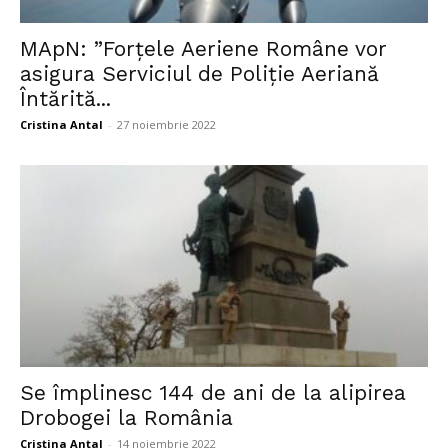
MApN: ”Forțele Aeriene Române vor
asigura Serviciul de Poliție Aeriană
Întărită...
Cristina Antal
-
27 noiembrie 2022
Se împlinesc 144 de ani de la alipirea
Drobogei la România
Cristina Antal
-
14 noiembrie 2022