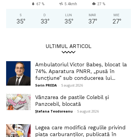
67 %
5.4kmh
27 %
S
D
LUN
MAR
MIE
35
°
33
°
35
°
37
°
27
°
ULTIMUL ARTICOL
Ambulatoriul Victor Babeș, blocat la
74%. Aparatura PNRR, „pusă în
funcțiune” sub conducerea lui...
Sorin PREDA
-
5 august 2026
Vânzarea de pastile Colebil și
Panzcebil, blocată
Ștefana Teodoreanu
-
5 august 2026
Legea care modifică regulile privind
piața carburanților, publicată în