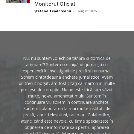
Monitorul Oficial
Ștefana Teodoreanu
-
5 august 2026
Nu, nu suntem „o echipa tânără și dornică de
afirmare”! Suntem o echipă de jurnaliști cu
experiență în investigații de presă și nu numai.
Scriem dintotdeauna anchete jurnalistice. Avem
un trecut bogat, am fost citați ca martori în multe
procese de corupție. Nu ne este frică, am văzut
multe, ne-au amenințat mulți. Suntem în
continuare vii, scriem în continuare anchete.
Suntem colaboratori la mai multe instituții de
presă, ziare, televiziuni, radio-uri. Colaborăm,
atunci când este nevoie, cu firme specializate în
obținerea de informații sau pentru apărarea
noastră în instanță. Interesul nostru este și al