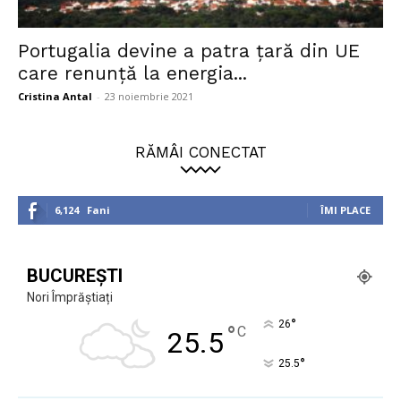
Portugalia devine a patra țară din UE
care renunță la energia...
Cristina Antal
-
23 noiembrie 2021
RĂMÂI CONECTAT
6,124
Fani
ÎMI PLACE
BUCUREȘTI
Nori Împrăștiați
°
26
°
C
25.5
°
25.5