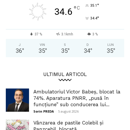
°
35.1
°
C
34.6
°
34.4
37 %
3.1kmh
3 %
J
VIN
S
D
LUN
36
°
35
°
35
°
34
°
35
°
ULTIMUL ARTICOL
Ambulatoriul Victor Babeș, blocat la
74%. Aparatura PNRR, „pusă în
funcțiune” sub conducerea lui...
Sorin PREDA
-
5 august 2026
Vânzarea de pastile Colebil și
Panzcebil, blocată