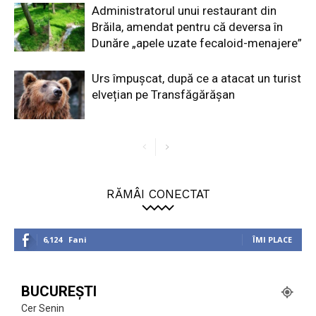
Administratorul unui restaurant din
Brăila, amendat pentru că deversa în
Dunăre „apele uzate fecaloid-menajere”
Urs împușcat, după ce a atacat un turist
elvețian pe Transfăgărășan
RĂMÂI CONECTAT
6,124
Fani
ÎMI PLACE
BUCUREȘTI
Cer Senin