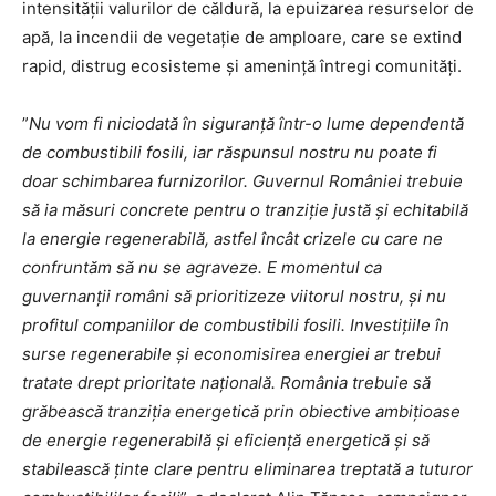
intensității valurilor de căldură, la epuizarea resurselor de
apă, la incendii de vegetație de amploare, care se extind
rapid, distrug ecosisteme și amenință întregi comunități.
”
Nu vom fi niciodată în siguranță într-o lume dependentă
de combustibili fosili, iar răspunsul nostru nu poate fi
doar schimbarea furnizorilor. Guvernul României trebuie
să ia măsuri concrete pentru o tranziție justă și echitabilă
la energie regenerabilă, astfel încât crizele cu care ne
confruntăm să nu se agraveze. E momentul ca
guvernanții români să prioritizeze viitorul nostru, și nu
profitul companiilor de combustibili fosili. Investițiile în
surse regenerabile și economisirea energiei ar trebui
tratate drept prioritate națională. România trebuie să
grăbească tranziția energetică prin obiective ambițioase
de energie regenerabilă și eficiență energetică și să
stabilească ținte clare pentru eliminarea treptată a tuturor