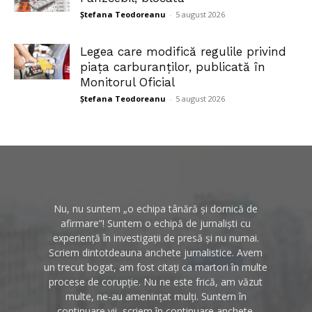
Ștefana Teodoreanu
-
5 august 2026
Legea care modifică regulile privind
piața carburanților, publicată în
Monitorul Oficial
Ștefana Teodoreanu
-
5 august 2026
Nu, nu suntem „o echipa tânără și dornică de
afirmare”! Suntem o echipă de jurnaliști cu
experiență în investigații de presă și nu numai.
Scriem dintotdeauna anchete jurnalistice. Avem
un trecut bogat, am fost citați ca martori în multe
procese de corupție. Nu ne este frică, am văzut
multe, ne-au amenințat mulți. Suntem în
continuare vii, scriem în continuare anchete.