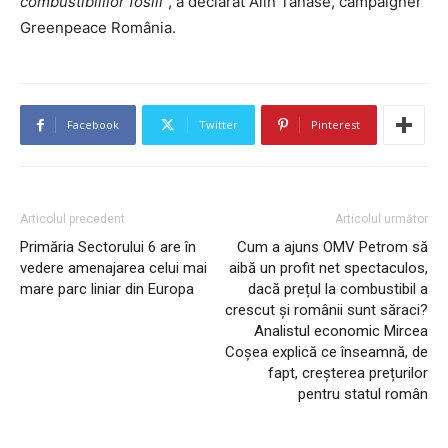
combustibililor fosili
”, a declarat Alin Tănase, campaigner
Greenpeace România.
Facebook
Twitter
Pinterest
Articolul precedent
Articolul următor
Primăria Sectorului 6 are în
Cum a ajuns OMV Petrom să
vedere amenajarea celui mai
aibă un profit net spectaculos,
mare parc liniar din Europa
dacă prețul la combustibil a
crescut și românii sunt săraci?
Analistul economic Mircea
Coșea explică ce înseamnă, de
fapt, creșterea prețurilor
pentru statul român