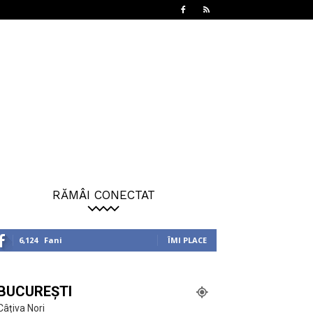
RĂMÂI CONECTAT
6,124
Fani
ÎMI PLACE
BUCUREȘTI
Câțiva Nori