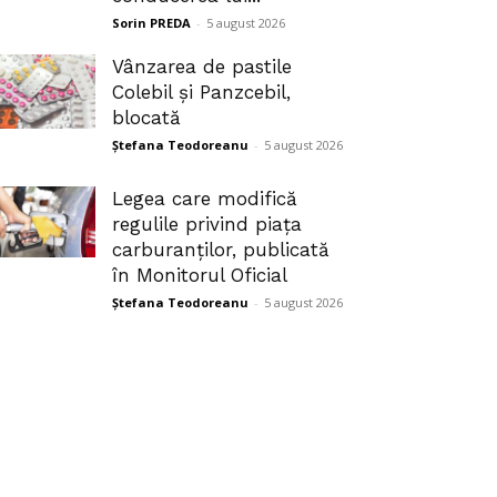
Sorin PREDA
-
5 august 2026
Vânzarea de pastile
Colebil și Panzcebil,
blocată
Ștefana Teodoreanu
-
5 august 2026
Legea care modifică
regulile privind piața
carburanților, publicată
în Monitorul Oficial
Ștefana Teodoreanu
-
5 august 2026