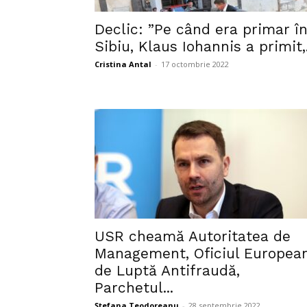
Declic: ”Pe când era primar î
Sibiu, Klaus Iohannis a primit,.
Cristina Antal
-
17 octombrie 2022
USR cheamă Autoritatea de
Management, Oficiul Europea
de Luptă Antifraudă,
Parchetul...
Ștefana Teodoreanu
-
28 septembrie 2022