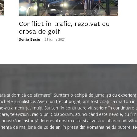
Conflict în trafic, rezolvat cu
crosa de golf
Sonia Baciu
-
21 iunie 2021
ă și dornică de afirmare”! Suntem o echipă de jurnaliști cu experiență 
hete jurnalistice. Avem un trecut bogat, am fost citați ca martori î
ne-au amenințat mulți. Suntem în continuare vii, scriem în continuare
ziare, televiziuni, radio-uri. Colaborăm, atunci când este nevoie, cu fi
noastră în instanță. Interesul nostru este și al vostru: aflarea adevăr
riență de mai bine de 20 de ani în presa din Romania ne dă putere. No