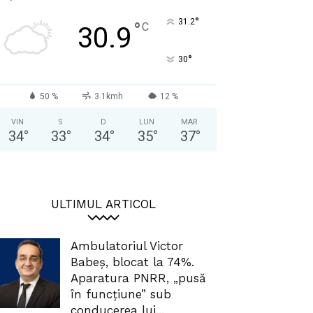
°
31.2
°
C
30.9
°
30
50 %
3.1kmh
12 %
VIN
S
D
LUN
MAR
34
°
33
°
34
°
35
°
37
°
ULTIMUL ARTICOL
Ambulatoriul Victor
Babeș, blocat la 74%.
Aparatura PNRR, „pusă
în funcțiune” sub
conducerea lui...