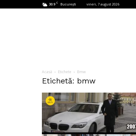
C
30.9
vineri, 7 august 2026
București
Acasă
Etichete
Bmw
Etichetă: bmw