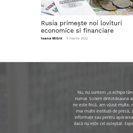
Rusia primește noi lovituri
economice si financiare
Ioana Mitrit
-
3 martie 2022
Nu, nu suntem „o echipa tânăr
numai. Scriem dintotdeauna anc
ne este frică, am văzut multe, 
mai multe instituții de presă, 
informații sau pentru apărarea 
dacă nu este cel așteptat. Expe