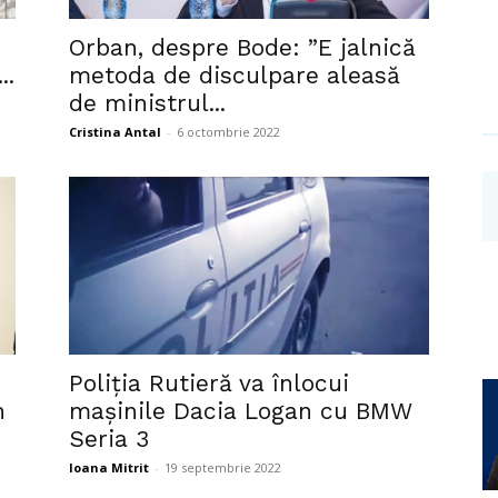
Investigații
n
Orban, despre Bode: ”E jalnică
..
metoda de disculpare aleasă
de ministrul...
Cristina Antal
-
6 octombrie 2022
Poliția Rutieră va înlocui
n
mașinile Dacia Logan cu BMW
Seria 3
Ioana Mitrit
-
19 septembrie 2022