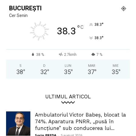
BUCUREȘTI
Cer Senin
°
38.3
°
C
38.3
°
38.3
38 %
2.7kmh
7 %
S
D
LUN
MAR
MIE
38
°
32
°
35
°
37
°
35
°
ULTIMUL ARTICOL
Ambulatoriul Victor Babeș, blocat la
74%. Aparatura PNRR, „pusă în
funcțiune” sub conducerea lui...
Sorin PREDA
-
5 august 2026