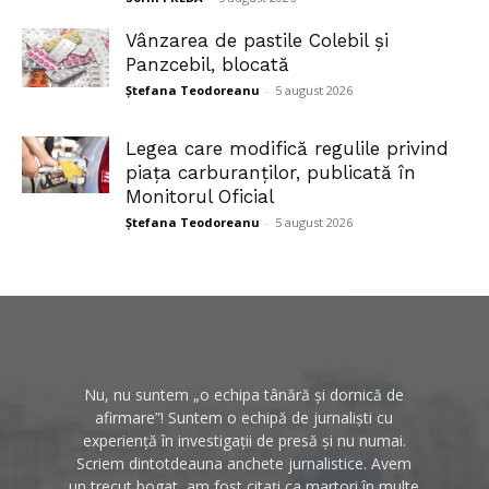
Vânzarea de pastile Colebil și
Panzcebil, blocată
Ștefana Teodoreanu
-
5 august 2026
Legea care modifică regulile privind
piața carburanților, publicată în
Monitorul Oficial
Ștefana Teodoreanu
-
5 august 2026
Nu, nu suntem „o echipa tânără și dornică de
afirmare”! Suntem o echipă de jurnaliști cu
experiență în investigații de presă și nu numai.
Scriem dintotdeauna anchete jurnalistice. Avem
un trecut bogat, am fost citați ca martori în multe