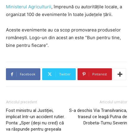
Ministerul Agriculturii
, împreună cu autoritățile locale, a
organizat 100 de evenimente în toate județele țării.
Aceste evenimente au ca scop promovarea produselor
românești. Logo-un din acest an este ”Bun pentru tine,
bine pentru fiecare”.
Facebook
Twitter
Pinterest
Articolul precedent
Articolul următor
Fost ministru al Justiției,
S-a deschis Via Transilvanica,
implicat într-un accident rutier.
traseul ce leagă Putna de
Ponta: „Sper (deși nu cred) că
Drobeta-Turnu Severin
va răspunde pentru greșeala