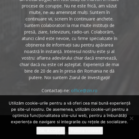
procese de corupție. Nu ne este frică, am văzut
multe, ne-au amenințat mulți. Suntem în
continuare vii, scriem în continuare anchete.
Suntem colaboratori la mai multe instituții de
presă, ziare, televiziuni, radio-uri. Colaborăm,
atunci când este nevoie, cu firme specializate în
obținerea de informații sau pentru apărarea
noastră în instanță. Interesul nostru este și al
vostru: aflarea adevărului chiar dacă enervează,
chiar dacă nu este cel așteptat. Experiență de mai
bine de 20 de ani în presa din Romania ne dă
putere. Noi suntem Ziarul de Investigații!
Contactați-ne:
office@zin.ro
Utilizăm cookie-urile pentru a vă oferi cea mai bună experiență
pe site-ul nostru. De asemenea, utilizăm cookie-uri pentru a
optimiza funcţionalitatea site-ului web, pentru a îmbunătăţi
experienţa de navigare si integrarile cu reţele de socializare.
Despre noi
Politica cookies
Contact
DA, ACCEPT
Politica cookies
© Copyright 2020 - Zin.ro