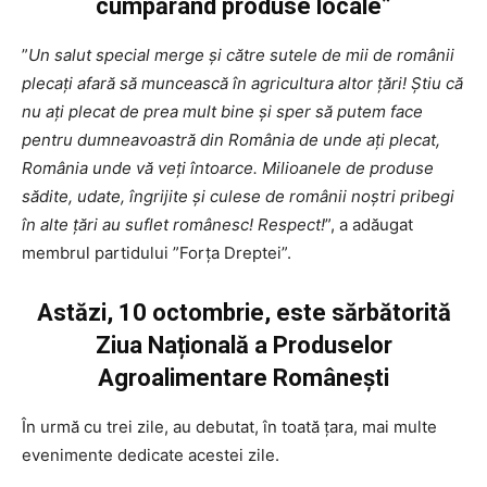
cumpărând produse locale”
”
Un salut special merge și către sutele de mii de românii
plecați afară să muncească în agricultura altor țări! Știu că
nu ați plecat de prea mult bine și sper să putem face
pentru dumneavoastră din România de unde ați plecat,
România unde vă veți întoarce. Milioanele de produse
sădite, udate, îngrijite și culese de românii noștri pribegi
în alte țări au suflet românesc! Respect!
”, a adăugat
membrul partidului ”Forța Dreptei”.
Astăzi, 10 octombrie, este sărbătorită
Ziua Națională a Produselor
Agroalimentare Românești
În urmă cu trei zile, au debutat, în toată țara, mai multe
evenimente dedicate acestei zile.