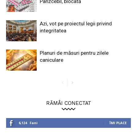
Panzcebil, blocată
Azi, vot pe proiectul legii privind
integritatea
Planuri de măsuri pentru zilele
caniculare
RĂMÂI CONECTAT
6,124
Fani
ÎMI PLACE