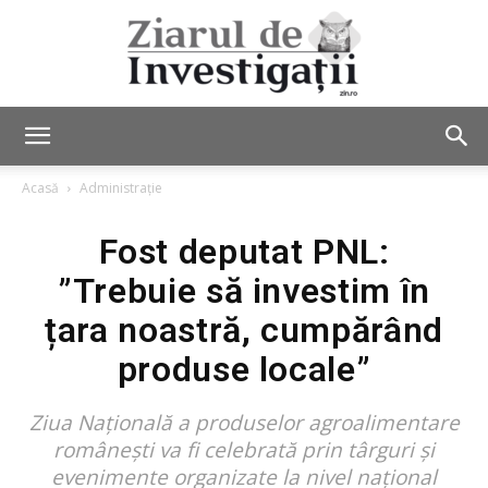
Ziarul
Acasă
Administrație
Fost deputat PNL:
de
”Trebuie să investim în
țara noastră, cumpărând
Investigații
produse locale”
Ziua Națională a produselor agroalimentare
românești va fi celebrată prin târguri și
evenimente organizate la nivel național