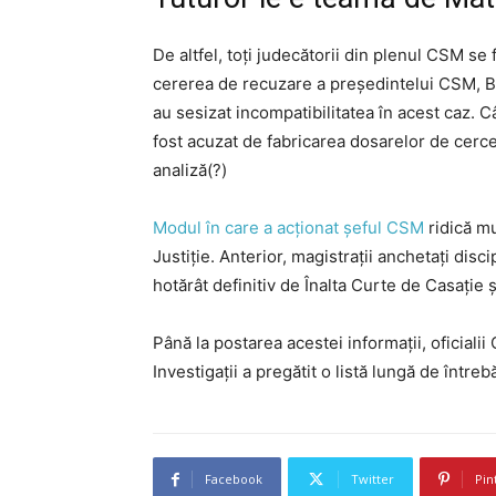
De altfel, toți judecătorii din plenul CSM se
cererea de recuzare a președintelui CSM, B
au sesizat incompatibilitatea în acest caz. 
fost acuzat de fabricarea dosarelor de cerc
analiză(?)
Modul în care a acționat șeful CSM
ridică mu
Justiție. Anterior, magistrații anchetați disc
hotărât definitiv de Înalta Curte de Casație și
Până la postarea acestei informații, oficialii
Investigații a pregătit o listă lungă de întrebă
Facebook
Twitter
Pin