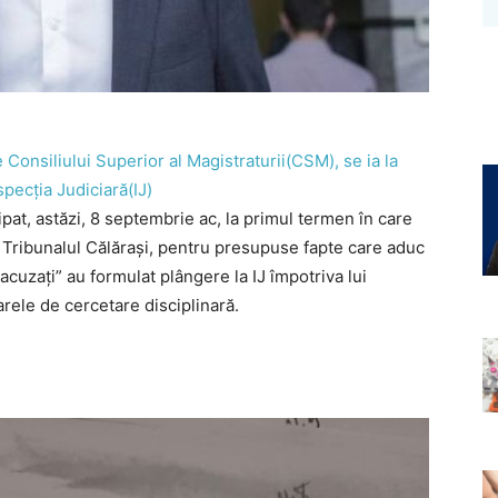
onsiliului Superior al Magistraturii(CSM), se ia la
specția Judiciară(IJ)
cipat, astăzi, 8 septembrie ac, la primul termen în care
la Tribunalul Călărași, pentru presupuse fapte care aduc
 „acuzați” au formulat plângere la IJ împotriva lui
rele de cercetare disciplinară.