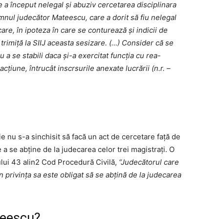
a început nelegal și abuziv cercetarea disciplinara
mnul judecător Mateescu, care a dorit să fiu nelegal
are, în ipoteza în care se conturează și indicii de
 trimiță la SIIJ aceasta sesizare. (…) Consider că se
a se stabili daca și-a exercitat funcția cu rea-
cțiune, întrucât inscrsurile anexate lucrării (n.r. –
ție nu s-a sinchisit să facă un act de cercetare față de
a se abține de la judecarea celor trei magistrați. O
lului 43 alin2 Cod Procedură Civilă,
“Judecătorul care
în privința sa este obligat să se abțină de la judecarea
teescu?