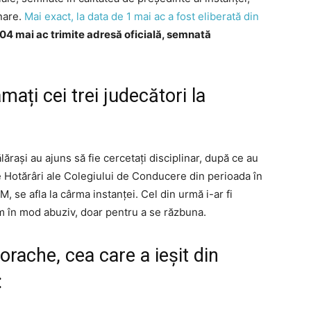
nare.
Mai exact, la data de 1 mai ac a fost eliberată din
 04 mai ac trimite adresă oficială, semnată
mați cei trei judecători la
ălărași au ajuns să fie cercetați disciplinar, după ce au
te Hotărâri ale Colegiului de Conducere din perioada în
 se afla la cârma instanței. Cel din urmă i-ar fi
em în mod abuziv, doar pentru a se răzbuna.
orache, cea care a ieșit din
: