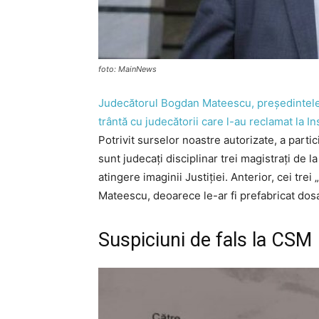
foto: MainNews
Judecătorul Bogdan Mateescu, președintele C
trântă cu judecătorii care l-au reclamat la In
Potrivit surselor noastre autorizate, a parti
sunt judecați disciplinar trei magistrați de 
atingere imaginii Justiției. Anterior, cei trei
Mateescu, deoarece le-ar fi prefabricat dosa
Suspiciuni de fals la CSM