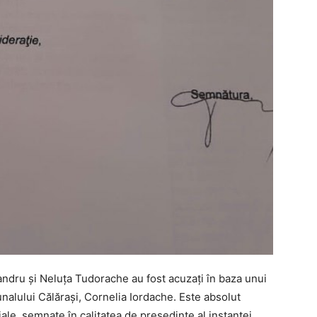
andru și Neluța Tudorache au fost acuzați în baza unui
alului Călărași, Cornelia Iordache. Este absolut
ale, semnate în calitatea de președinte al instanței,