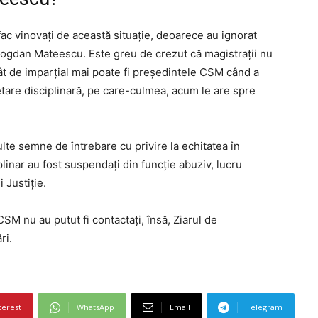
 fac vinovați de această situație, deoarece au ignorat
ogdan Mateescu. Este greu de crezut că magistrații nu
Cât de imparțial mai poate fi președintele CSM când a
etare disciplinară, pe care-culmea, acum le are spre
lte semne de întrebare cu privire la echitatea în
iplinar au fost suspendați din funcție abuziv, lucru
 Justiție.
 CSM nu au putut fi contactați, însă, Ziarul de
ri.
terest
WhatsApp
Email
Telegram