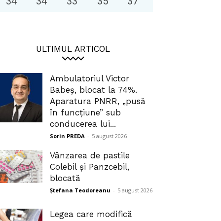
34
°
34
°
33
°
35
°
37
°
ULTIMUL ARTICOL
Ambulatoriul Victor
Babeș, blocat la 74%.
Aparatura PNRR, „pusă
în funcțiune” sub
conducerea lui...
Sorin PREDA
-
5 august 2026
Vânzarea de pastile
Colebil și Panzcebil,
blocată
Ștefana Teodoreanu
-
5 august 2026
Legea care modifică