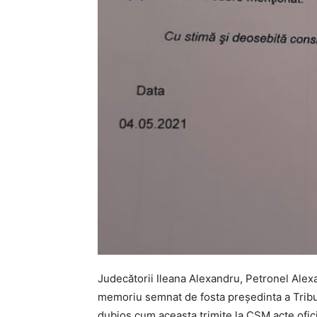
Judecătorii Ileana Alexandru, Petronel Alex
memoriu semnat de fosta președinta a Tribun
dubios cum aceasta trimite la CSM acte ofici