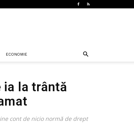
ECONOMIE
ia la trântă
lamat
ține cont de nicio normă de drept