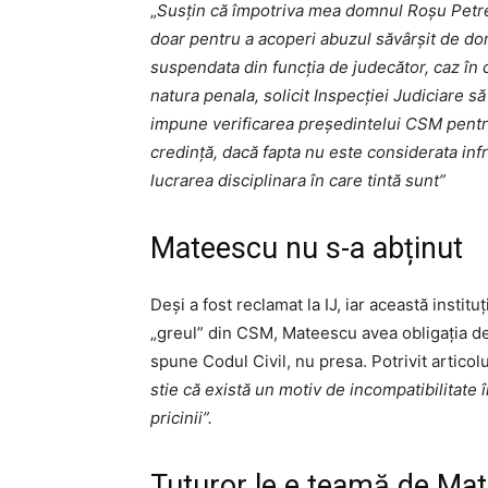
„
Susțin că împotriva mea domnul Roșu Petre 
doar pentru a acoperi abuzul săvârșit de do
suspendata din funcția de judecător, caz în c
natura penala, solicit Inspecției Judiciare să
impune verificarea președintelui CSM pentru 
credință, dacă fapta nu este considerata infra
lucrarea disciplinara în care tintă sunt”
Mateescu nu s-a abținut
Deși a fost reclamat la IJ, iar această institu
„greul” din CSM, Mateescu avea obligația de 
spune Codul Civil, nu presa. Potrivit artico
stie că există un motiv de incompatibilitate 
pricinii”.
Tuturor le e teamă de Ma