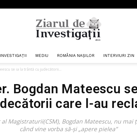
INVESTIGAȚII
MEDIU
ROMÂNIA NAȘILOR
INTERVIURI ZIN
Ziarul
scu se ia la trântă cu judecătorii...
r. Bogdan Mateescu se 
udecătorii care l-au rec
de
r al Magistraturii(CSM), Bogdan Mateescu, nu mai 
când vine vorba să-și „apere pielea”