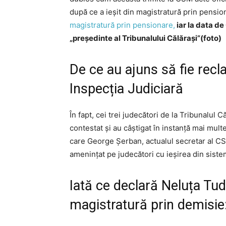
după ce a ieșit din magistratură prin pensio
magistratură prin pensionare,
iar la data de
„președinte al Tribunalului Călărași”(foto)
De ce au ajuns să fie recla
Inspecția Judiciară
În fapt, cei trei judecători de la Tribunalul C
contestat și au câștigat în instanță mai mul
care George Șerban, actualul secretar al CSM,
amenințat pe judecători cu ieșirea din sist
Iată ce declară Neluța Tud
magistratură prin demisie