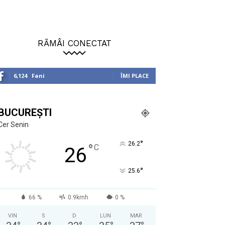
RĂMÂI CONECTAT
6,124
Fani
ÎMI PLACE
BUCUREȘTI
Cer Senin
°
26.2
°
C
26
°
25.6
66 %
0.9kmh
0 %
VIN
S
D
LUN
MAR