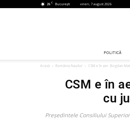
C
26
vineri, 7 august 2026
București
POLITICĂ
Acasă
România Nașilor
CSM e în aer. Bogdan Matee
CSM e în ae
cu j
Președintele Consiliului Superio