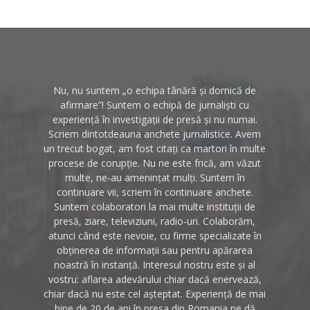
Nu, nu suntem „o echipa tânără și dornică de
afirmare”! Suntem o echipă de jurnaliști cu
experiență în investigații de presă și nu numai.
Scriem dintotdeauna anchete jurnalistice. Avem
un trecut bogat, am fost citați ca martori în multe
procese de corupție. Nu ne este frică, am văzut
multe, ne-au amenințat mulți. Suntem în
continuare vii, scriem în continuare anchete.
Suntem colaboratori la mai multe instituții de
presă, ziare, televiziuni, radio-uri. Colaborăm,
atunci când este nevoie, cu firme specializate în
obținerea de informații sau pentru apărarea
noastră în instanță. Interesul nostru este și al
vostru: aflarea adevărului chiar dacă enervează,
chiar dacă nu este cel așteptat. Experiență de mai
bine de 20 de ani în presa din Romania ne dă