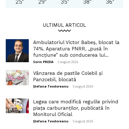
25
°
29
°
35
°
38
°
36
°
ULTIMUL ARTICOL
Ambulatoriul Victor Babeș, blocat la
74%. Aparatura PNRR, „pusă în
funcțiune” sub conducerea lui...
Sorin PREDA
-
5 august 2026
Vânzarea de pastile Colebil și
Panzcebil, blocată
Ștefana Teodoreanu
-
5 august 2026
Legea care modifică regulile privind
piața carburanților, publicată în
Monitorul Oficial
Ștefana Teodoreanu
-
5 august 2026