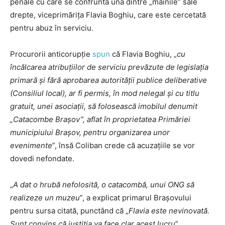
penale cu care se confruntă una dintre „mâinile” sale
drepte, viceprimărița Flavia Boghiu, care este cercetată
pentru abuz în serviciu.
Procurorii anticorupție
spun
că Flavia Boghiu, „
cu
încălcarea atribuțiilor de serviciu prevăzute de legislația
primară și fără aprobarea autorității publice deliberative
(Consiliul local), ar fi permis, în mod nelegal și cu titlu
gratuit, unei asociații, să folosească imobilul denumit
„Catacombe Brașov”, aflat în proprietatea Primăriei
municipiului Brașov, pentru organizarea unor
evenimente
”, însă Coliban crede că acuzațiile se vor
dovedi nefondate.
„
A dat o hrubă nefolosită, o catacombă, unui ONG să
realizeze un muzeu
”, a explicat primarul Brașovului
pentru sursa citată, punctând că „
Flavia este nevinovată.
Sunt convins că justiția va face clar acest lucru
”.