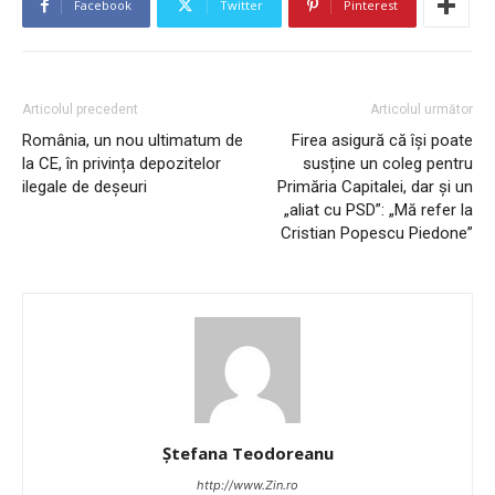
Facebook
Twitter
Pinterest
Articolul precedent
Articolul următor
România, un nou ultimatum de
Firea asigură că își poate
la CE, în privința depozitelor
susține un coleg pentru
ilegale de deșeuri
Primăria Capitalei, dar și un
„aliat cu PSD”: „Mă refer la
Cristian Popescu Piedone”
Ștefana Teodoreanu
http://www.Zin.ro