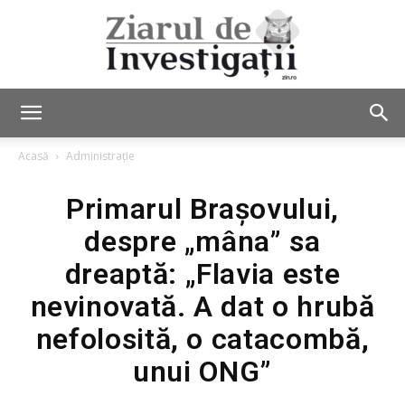
Ziarul
Acasă
Administrație
Primarul Brașovului,
de
despre „mâna” sa
dreaptă: „Flavia este
Investigații
nevinovată. A dat o hrubă
nefolosită, o catacombă,
unui ONG”