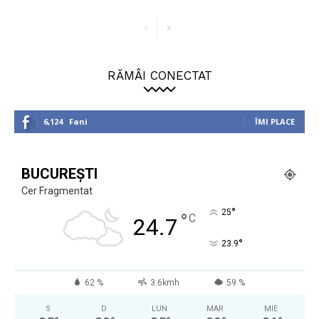
RĂMÂI CONECTAT
6,124
Fani
ÎMI PLACE
BUCUREȘTI
Cer Fragmentat
°
25
°
C
24.7
°
23.9
62 %
3.6kmh
59 %
S
D
LUN
MAR
MIE