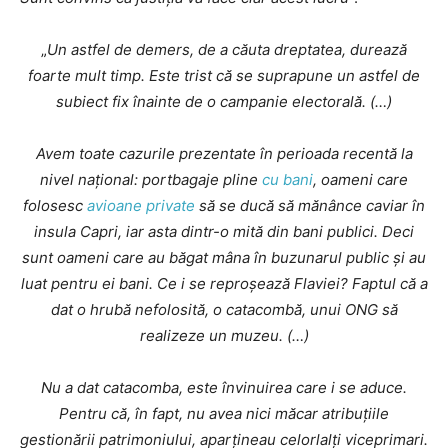
„
Un astfel de demers, de a căuta dreptatea, durează
foarte mult timp. Este trist că se suprapune un astfel de
subiect fix înainte de o campanie electorală. (…)
Avem toate cazurile prezentate în perioada recentă la
nivel național: portbagaje pline
cu bani
, oameni care
folosesc
avioane private
să se ducă să mănânce caviar în
insula Capri, iar asta dintr-o mită din bani publici. Deci
sunt oameni care au băgat mâna în buzunarul public și au
luat pentru ei bani. Ce i se reproșează Flaviei? Faptul că a
dat o hrubă nefolosită, o catacombă, unui ONG să
realizeze un muzeu. (…)
Nu a dat catacomba, este învinuirea care i se aduce.
Pentru că, în fapt, nu avea nici măcar atribuțiile
gestionării patrimoniului, aparțineau celorlalți viceprimari.