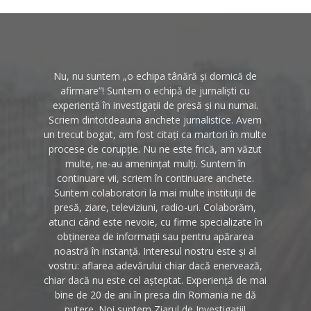
Nu, nu suntem „o echipa tânără și dornică de
afirmare”! Suntem o echipă de jurnaliști cu
experiență în investigații de presă și nu numai.
Scriem dintotdeauna anchete jurnalistice. Avem
un trecut bogat, am fost citați ca martori în multe
procese de corupție. Nu ne este frică, am văzut
multe, ne-au amenințat mulți. Suntem în
continuare vii, scriem în continuare anchete.
Suntem colaboratori la mai multe instituții de
presă, ziare, televiziuni, radio-uri. Colaborăm,
atunci când este nevoie, cu firme specializate în
obținerea de informații sau pentru apărarea
noastră în instanță. Interesul nostru este și al
vostru: aflarea adevărului chiar dacă enervează,
chiar dacă nu este cel așteptat. Experiență de mai
bine de 20 de ani în presa din Romania ne dă
putere. Noi suntem Ziarul de Investigații!