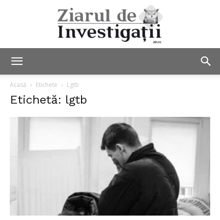
Ziarul
Acasă
Etichete
Lgtb
Etichetă: lgtb
de
Investigații