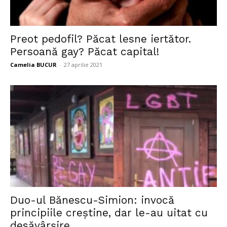
Preot pedofil? Păcat lesne iertător.
Persoană gay? Păcat capital!
Camelia BUCUR
-
27 aprilie 2021
Duo-ul Bănescu-Simion: invocă
principiile creștine, dar le-au uitat cu
desăvârșire