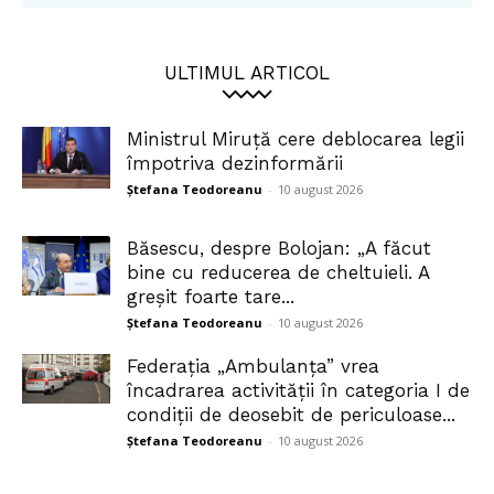
ULTIMUL ARTICOL
Ministrul Miruță cere deblocarea legii
împotriva dezinformării
Ștefana Teodoreanu
-
10 august 2026
Băsescu, despre Bolojan: „A făcut
bine cu reducerea de cheltuieli. A
greșit foarte tare...
Ștefana Teodoreanu
-
10 august 2026
Federația „Ambulanța” vrea
încadrarea activității în categoria I de
condiții de deosebit de periculoase...
Ștefana Teodoreanu
-
10 august 2026