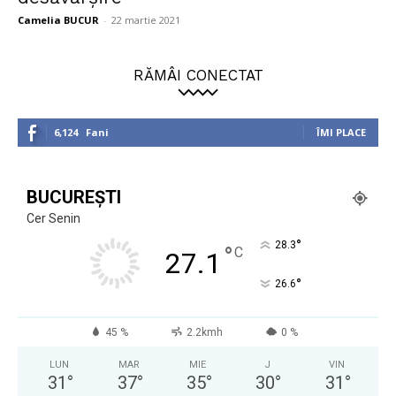
Camelia BUCUR
-
22 martie 2021
RĂMÂI CONECTAT
6,124
Fani
ÎMI PLACE
BUCUREȘTI
Cer Senin
°
28.3
°
C
27.1
°
26.6
45 %
2.2kmh
0 %
LUN
MAR
MIE
J
VIN
31
°
37
°
35
°
30
°
31
°