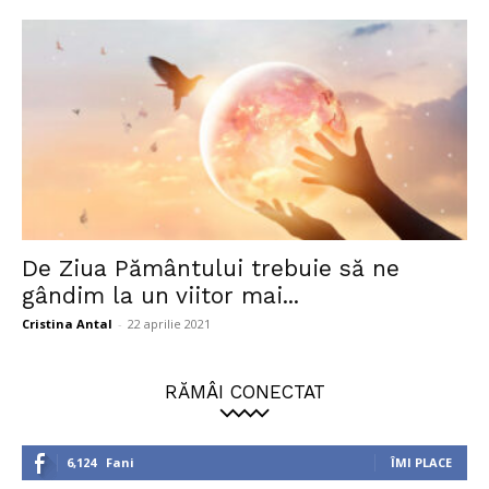
De Ziua Pământului trebuie să ne
gândim la un viitor mai...
Cristina Antal
-
22 aprilie 2021
RĂMÂI CONECTAT
6,124
Fani
ÎMI PLACE