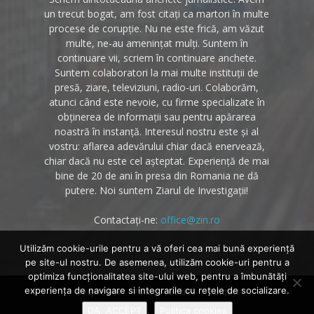
un trecut bogat, am fost citați ca martori în multe
procese de corupție. Nu ne este frică, am văzut
multe, ne-au amenințat mulți. Suntem în
continuare vii, scriem în continuare anchete.
Suntem colaboratori la mai multe instituții de
presă, ziare, televiziuni, radio-uri. Colaborăm,
atunci când este nevoie, cu firme specializate în
obținerea de informații sau pentru apărarea
noastră în instanță. Interesul nostru este și al
vostru: aflarea adevărului chiar dacă enervează,
chiar dacă nu este cel așteptat. Experiență de mai
bine de 20 de ani în presa din Romania ne dă
putere. Noi suntem Ziarul de Investigații!
Contactați-ne:
office@zin.ro
Utilizăm cookie-urile pentru a vă oferi cea mai bună experiență
pe site-ul nostru. De asemenea, utilizăm cookie-uri pentru a
optimiza funcţionalitatea site-ului web, pentru a îmbunătăţi
experienţa de navigare si integrarile cu reţele de socializare.
Despre noi
Politica cookies
Contact
DA, ACCEPT
Politica cookies