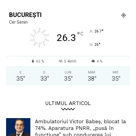
BUCUREȘTI
Cer Senin
°
26.7
°
C
26.3
°
26
62 %
5.4kmh
4 %
S
D
LUN
MAR
MIE
35
°
33
°
35
°
38
°
35
°
ULTIMUL ARTICOL
Ambulatoriul Victor Babeș, blocat la
74%. Aparatura PNRR, „pusă în
funcțiune” sub conducerea lui...