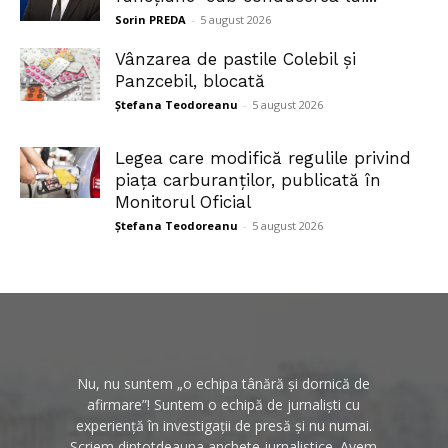
Sorin PREDA
-
5 august 2026
Vânzarea de pastile Colebil și
Panzcebil, blocată
Ștefana Teodoreanu
-
5 august 2026
Legea care modifică regulile privind
piața carburanților, publicată în
Monitorul Oficial
Ștefana Teodoreanu
-
5 august 2026
Nu, nu suntem „o echipa tânără și dornică de
afirmare”! Suntem o echipă de jurnaliști cu
experiență în investigații de presă și nu numai.
Scriem dintotdeauna anchete jurnalistice. Avem