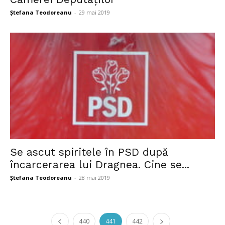
Ștefana Teodoreanu
-
29 mai 2019
Se ascut spiritele în PSD după
încarcerarea lui Dragnea. Cine se...
Ștefana Teodoreanu
-
28 mai 2019
440
441
442