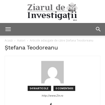
Ziarul
Acasă
Autori
Articole adaugate de către Ștefana Teodoreanu
Ștefana Teodoreanu
de
Investigații
5418 ARTICOLE
0 COMENTARII
http://www.Zin.ro