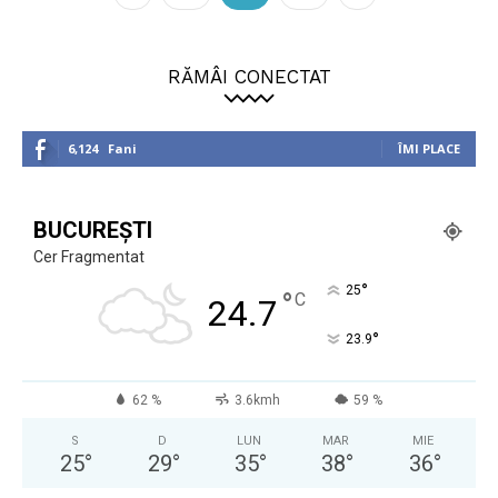
RĂMÂI CONECTAT
6,124
Fani
ÎMI PLACE
BUCUREȘTI
Cer Fragmentat
°
25
°
C
24.7
°
23.9
62 %
3.6kmh
59 %
S
D
LUN
MAR
MIE
25
°
29
°
35
°
38
°
36
°