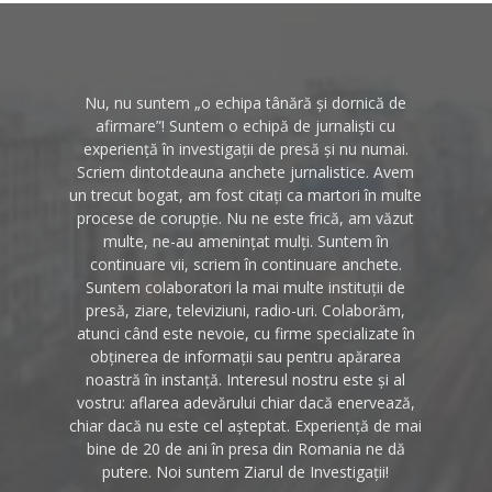
Nu, nu suntem „o echipa tânără și dornică de
afirmare”! Suntem o echipă de jurnaliști cu
experiență în investigații de presă și nu numai.
Scriem dintotdeauna anchete jurnalistice. Avem
un trecut bogat, am fost citați ca martori în multe
procese de corupție. Nu ne este frică, am văzut
multe, ne-au amenințat mulți. Suntem în
continuare vii, scriem în continuare anchete.
Suntem colaboratori la mai multe instituții de
presă, ziare, televiziuni, radio-uri. Colaborăm,
atunci când este nevoie, cu firme specializate în
obținerea de informații sau pentru apărarea
noastră în instanță. Interesul nostru este și al
vostru: aflarea adevărului chiar dacă enervează,
chiar dacă nu este cel așteptat. Experiență de mai
bine de 20 de ani în presa din Romania ne dă
putere. Noi suntem Ziarul de Investigații!