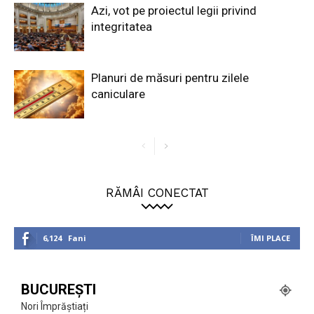
Azi, vot pe proiectul legii privind
integritatea
Planuri de măsuri pentru zilele
caniculare
RĂMÂI CONECTAT
6,124
Fani
ÎMI PLACE
BUCUREȘTI
Nori Împrăștiați