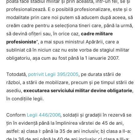
poată face stadiul militar şi prin aceasta, într-un fel, se şi
profesionalizează. E o posibilă profesionalizare, este şi o
modalitate prin care noi putem să aducem după aceea, să
creăm cadre pentru a selecţiona tineri care, până la urmă,
să devină ofiţeri sau, în orice caz,
cadre militare
profesioniste
”, a mai spus ministrul Apărării, care a
subliniat că în niciun caz nu este vorba de stagiul militar
obligatoriu, așa cum au fost până la 1 ianuarie 2007.
Totodată,
potrivit Legii 395/2005
, pe durata stării de
război, a stării de mobilizare, precum şi pe timpul stării de
asediu,
executarea serviciului militar devine obligatorie
,
în condiţiile legii.
Conform
Legii 446/2006
, soldaţii şi gradaţii în rezervă se
ţin în evidenţă până la împlinirea vârstei de 45 de ani,
astfel: a) clasa I: până la 35 de ani inclusiv; b) clasa a II-a:
de la 36 de ani până la 40 de ani inclusiv; c) clasa a III-a: