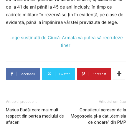
de la 41 de ani până la 45 de ani inclusiv, în timp ce
cadrele militare în rezervă se ţin în evidenţă, pe clase de
evidenţă, până la împlinirea vârstei prevăzute de lege.
Lege susţinută de Ciucă: Armata va putea să recruteze
tineri
Facebook
Twitter
Pinterest
Articolul precedent
Articolul următor
Marius Budăi cere mai mult
Consilierul agresor de la
respect din partea mediului de
Mogoșoaia și-a dat „demisia
afaceri
de onoare” din PMP