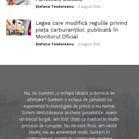
Ștefana Teodoreanu
-
5 august 2026
Legea care modifică regulile privind
piața carburanților, publicată în
Monitorul Oficial
Ștefana Teodoreanu
-
5 august 2026
Nu, nu suntem „o echipa tânără și dornică de
afirmare”! Suntem o echipă de jurnaliști cu
experiență în investigații de presă și nu numai.
Scriem dintotdeauna anchete jurnalistice. Avem
un trecut bogat, am fost citați ca martori în multe
procese de corupție. Nu ne este frică, am văzut
multe, ne-au amenințat mulți. Suntem în
continuare vii, scriem în continuare anchete.