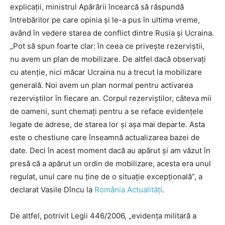
explicații, ministrul Apărării încearcă să răspundă
întrebărilor pe care opinia și le-a pus în ultima vreme,
având în vedere starea de conflict dintre Rusia și Ucraina.
„Pot să spun foarte clar: în ceea ce privește rezerviştii,
nu avem un plan de mobilizare. De altfel dacă observați
cu atenție, nici măcar Ucraina nu a trecut la mobilizare
generală. Noi avem un plan normal pentru activarea
rezerviștilor în fiecare an. Corpul rezerviștilor, câteva mii
de oameni, sunt chemați pentru a se reface evidențele
legate de adrese, de starea lor și așa mai departe. Asta
este o chestiune care înseamnă actualizarea bazei de
date. Deci în acest moment dacă au apărut și am văzut în
presă că a apărut un ordin de mobilizare, acesta era unul
regulat, unul care nu ține de o situație excepțională”, a
declarat Vasile Dîncu la
România Actualități
.
De altfel, potrivit Legii 446/2006, „evidenţa militară a