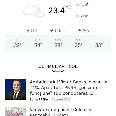
°
24.4
°
C
23.4
°
22.8
59 %
3.1kmh
40 %
D
LUN
MAR
MIE
J
32
°
34
°
38
°
35
°
33
°
ULTIMUL ARTICOL
Ambulatoriul Victor Babeș, blocat la
74%. Aparatura PNRR, „pusă în
funcțiune” sub conducerea lui...
Sorin PREDA
-
5 august 2026
Vânzarea de pastile Colebil și
Panzcebil, blocată