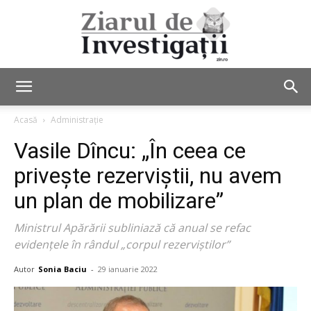
Ziarul
Acasă
Administrație
Vasile Dîncu: „În ceea ce
de
privește rezerviştii, nu avem
un plan de mobilizare”
Investigații
Ministrul Apărării subliniază că anual se refac
evidențele în rândul „corpul rezerviștilor”
Autor
Sonia Baciu
-
29 ianuarie 2022