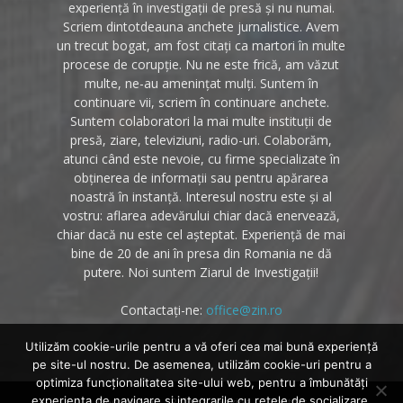
experiență în investigații de presă și nu numai.
Scriem dintotdeauna anchete jurnalistice. Avem
un trecut bogat, am fost citați ca martori în multe
procese de corupție. Nu ne este frică, am văzut
multe, ne-au amenințat mulți. Suntem în
continuare vii, scriem în continuare anchete.
Suntem colaboratori la mai multe instituții de
presă, ziare, televiziuni, radio-uri. Colaborăm,
atunci când este nevoie, cu firme specializate în
obținerea de informații sau pentru apărarea
noastră în instanță. Interesul nostru este și al
vostru: aflarea adevărului chiar dacă enervează,
chiar dacă nu este cel așteptat. Experiență de mai
bine de 20 de ani în presa din Romania ne dă
putere. Noi suntem Ziarul de Investigații!
Contactați-ne:
office@zin.ro
Utilizăm cookie-urile pentru a vă oferi cea mai bună experiență
pe site-ul nostru. De asemenea, utilizăm cookie-uri pentru a
optimiza funcţionalitatea site-ului web, pentru a îmbunătăţi
experienţa de navigare si integrarile cu reţele de socializare.
Despre noi
Politica cookies
Contact