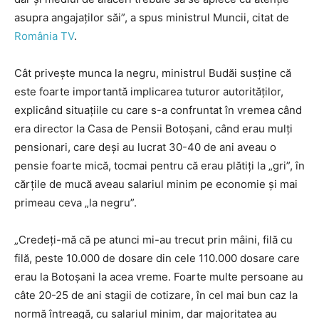
asupra angajaţilor săi”, a spus ministrul Muncii, citat de
România TV
.
Cât privește munca la negru, ministrul Budăi susține că
este foarte importantă implicarea tuturor autorităților,
explicând situațiile cu care s-a confruntat în vremea când
era director la Casa de Pensii Botoșani, când erau mulți
pensionari, care deși au lucrat 30-40 de ani aveau o
pensie foarte mică, tocmai pentru că erau plătiți la „gri”, în
cărțile de mucă aveau salariul minim pe economie și mai
primeau ceva „la negru”.
„Credeţi-mă că pe atunci mi-au trecut prin mâini, filă cu
filă, peste 10.000 de dosare din cele 110.000 dosare care
erau la Botoşani la acea vreme. Foarte multe persoane au
câte 20-25 de ani stagii de cotizare, în cel mai bun caz la
normă întreagă, cu salariul minim, dar majoritatea au