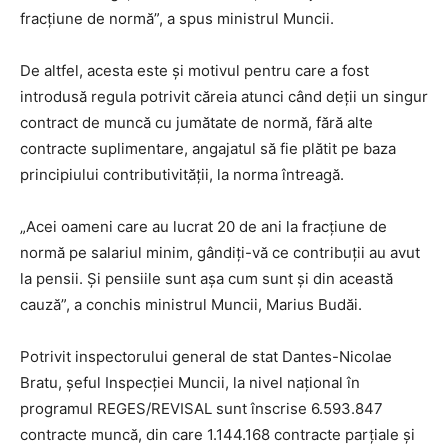
fracţiune de normă”, a spus ministrul Muncii.
De altfel, acesta este și motivul pentru care a fost
introdusă regula potrivit căreia atunci când deții un singur
contract de muncă cu jumătate de normă, fără alte
contracte suplimentare, angajatul să fie plătit pe baza
principiului contributivităţii, la norma întreagă.
„Acei oameni care au lucrat 20 de ani la fracţiune de
normă pe salariul minim, gândiţi-vă ce contribuţii au avut
la pensii. Şi pensiile sunt aşa cum sunt şi din această
cauză”, a conchis ministrul Muncii, Marius Budăi.
Potrivit inspectorului general de stat Dantes-Nicolae
Bratu, şeful Inspecţiei Muncii, la nivel naţional în
programul REGES/REVISAL sunt înscrise 6.593.847
contracte muncă, din care 1.144.168 contracte parţiale şi