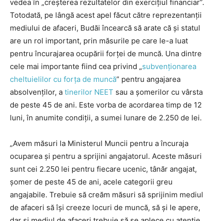
vedea în „creșterea rezultatelor din exercițiul financiar”.
Totodată, pe lângă acest apel făcut către reprezentanții
mediului de afaceri, Budăi încearcă să arate că și statul
are un rol important, prin măsurile pe care le-a luat
pentru încurajarea ocupării forței de muncă. Una dintre
cele mai importante fiind cea privind „
subvenționarea
cheltuielilor cu forța de muncă
” pentru angajarea
absolvenților, a
tinerilor NEET
sau a șomerilor cu vârsta
de peste 45 de ani. Este vorba de acordarea timp de 12
luni, în anumite condiții, a sumei lunare de 2.250 de lei.
„Avem măsuri la Ministerul Muncii pentru a încuraja
ocuparea şi pentru a sprijini angajatorul. Aceste măsuri
sunt cei 2.250 lei pentru fiecare ucenic, tânăr angajat,
şomer de peste 45 de ani, acele categorii greu
angajabile. Trebuie să creăm măsuri să sprijinim mediul
de afaceri să îşi creeze locuri de muncă, să şi le apere,
dar şi mediul de afaceri trebuie să se aplece cu atenţie