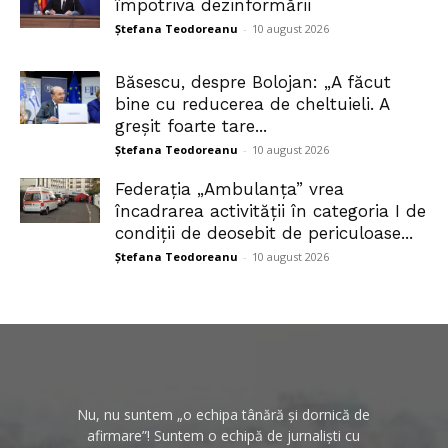
împotriva dezinformării
Ștefana Teodoreanu
-
10 august 2026
Băsescu, despre Bolojan: „A făcut
bine cu reducerea de cheltuieli. A
greșit foarte tare...
Ștefana Teodoreanu
-
10 august 2026
Federația „Ambulanța” vrea
încadrarea activității în categoria I de
condiții de deosebit de periculoase...
Ștefana Teodoreanu
-
10 august 2026
Nu, nu suntem „o echipa tânără și dornică de
afirmare”! Suntem o echipă de jurnaliști cu