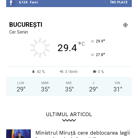
6,124
Fani
ÎMI PLACE
BUCUREȘTI
Cer Senin
°
29.9
°
C
29.4
°
27.8
42 %
3.1kmh
0 %
LUN
MAR
MIE
J
VIN
29
°
35
°
35
°
29
°
31
°
ULTIMUL ARTICOL
Ministrul Miruță cere deblocarea legii