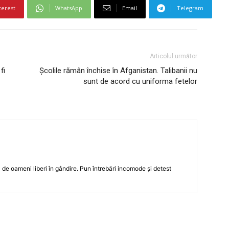
terest
WhatsApp
Email
Telegram
Articolul următor
fi
Școlile rămân închise în Afganistan. Talibanii nu
sunt de acord cu uniforma fetelor
 de oameni liberi în gândire. Pun întrebări incomode și detest