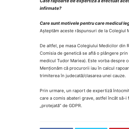
Câte rapoarte de expertiză a efectuat acest
infirmate?
Care sunt motivele pentru care medicul leg
Așteptăm aceste răspunsuri de la Colegiul M
De altfel, pe masa Colegiului Medicilor din 
Comisia de genetică se află o plângere prin c
medicul Tudor Mariea). Este vorba despre cer
Menționăm că procurorii iau în calcul rapoar
trimiterea în judecată/clasarea unei cauze.
Prin urmare, un raport de expertiză întocmi
care a comis abateri grave, astfel încât să-i 
„protejată” de GDPR.