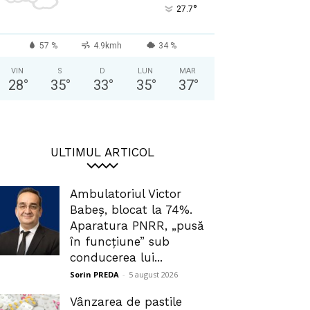
°
27.7
57 %
4.9kmh
34 %
VIN
S
D
LUN
MAR
28
°
35
°
33
°
35
°
37
°
ULTIMUL ARTICOL
Ambulatoriul Victor
Babeș, blocat la 74%.
Aparatura PNRR, „pusă
în funcțiune” sub
conducerea lui...
Sorin PREDA
-
5 august 2026
Vânzarea de pastile