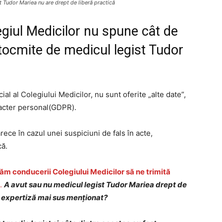
 Tudor Mariea nu are drept de liberă practică
giul Medici
lor
nu spune cât de
ntocmite de medicul legist Tudor
l al Colegiului Medicilor, nu sunt oferite „alte date”,
racter personal(GDPR).
ece în cazul unei suspiciuni de fals în acte,
că.
ităm conducerii Colegiului Medicilor să ne trimită
.
A avut sau nu medicul legist Tudor Mariea drept de
e expertiză mai sus menționat?