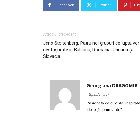
Facebook
Twitter
Pin
Articolul precedent
Jens Stoltenberg: Patru noi grupuri de luptă vor 
desfăşurate în Bulgaria, România, Ungaria şi
Slovacia
Georgiana DRAGOMIR
https://zin.ro/
Pasionată de cuvinte, inspirată
ideile „împrumutate”