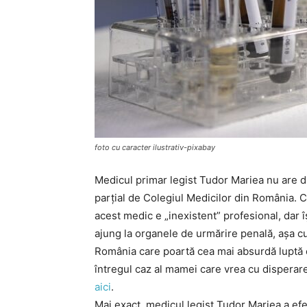
foto cu caracter ilustrativ-pixabay
Medicul primar legist Tudor Mariea nu are dr
parțial de Colegiul Medicilor din România. C
acest medic e „inexistent” profesional, dar 
ajung la organele de urmărire penală, așa c
România care poartă cea mai absurdă luptă cu
întregul caz al mamei care vrea cu disperare
aici
.
Mai exact, medicul legist Tudor Mariea a ef