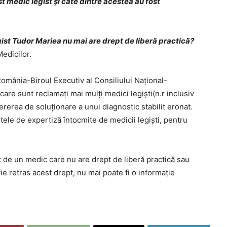
 medic legist și câte dintre acestea au fost
ist Tudor Mariea nu mai are drept de liberă practică?
edicilor.
România-Biroul Executiv al Consiliului Național-
are sunt reclamați mai mulți medici legiști(n.r inclusiv
erea de soluționare a unui diagnostic stabilit eronat.
tele de expertiză întocmite de medicii legiști, pentru
t de un medic care nu are drept de liberă practică sau
fie retras acest drept, nu mai poate fi o informație