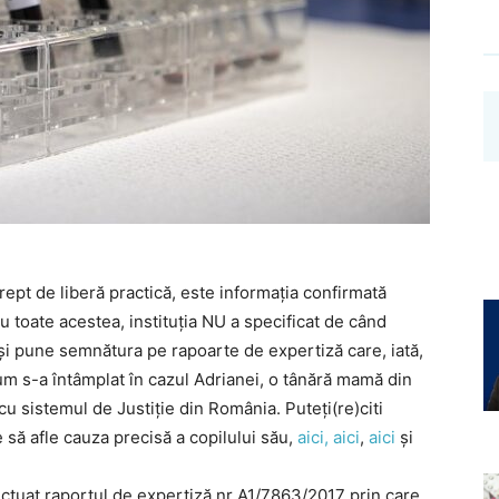
ept de liberă practică, este informația confirmată
u toate acestea, instituția NU a specificat de când
își pune semnătura pe rapoarte de expertiză care, iată,
um s-a întâmplat în cazul Adrianei, o tânără mamă din
 sistemul de Justiție din România. Puteți(re)citi
 să afle cauza precisă a copilului său,
aici,
aici
,
aici
și
ectuat raportul de expertiză nr A1/7863/2017 prin care