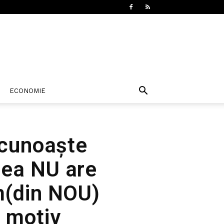
ECONOMIE
ecunoaște
iea NU are
ăm(din NOU)
e motiv