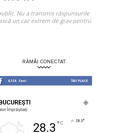
 public. Nu a transmis răspunsurile
rească un caz extrem de grav pentru
RĂMÂI CONECTAT
6,124
Fani
ÎMI PLACE
BUCUREȘTI
Nori Împrăștiați
°
28.3
°
C
28.3