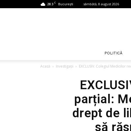
C
28.3
sâmbătă, 8 august 2026
București
POLITICĂ
Acasă
Investigații
EXCLUSIV. Colegiul Medicilor re
EXCLUSIV
parțial: 
drept de l
să răs