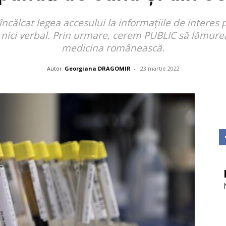
Investigații
ncălcat legea accesului la informațiile de interes
ris, nici verbal. Prin urmare, cerem PUBLIC să lămu
medicina românească.
Autor
Georgiana DRAGOMIR
-
23 martie 2022