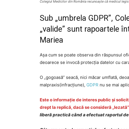
Colegiul Medicilor din România recunoaște că medicul legist
Sub „umbrela GDPR”,
Cole
„valide” sunt rapoartele î
Mariea
Așa cum se poate observa din răspunsul oficia
deoarece se invocă protecția datelor cu ca
O „gogoasă” seacă, nici măcar umflată, deoar
malpraxis(infracțiune),
GDPR
nu se mai apli
Este o informație de interes public și solic
drept la replică, dacă se consideră „lezată”
liberă practică când a efectuat raportul d