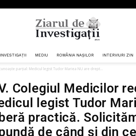
INVESTIGAȚII
MEDIU
ROMÂNIA NAȘILOR
INTERVIURI ZIN
Ziarul
cunoaște parțial: Medicul legist Tudor Mariea NU are drept...
. Colegiul Medicilor r
Medicul legist Tudor Mar
de
iberă practică. Solicit
pundă de când și din c