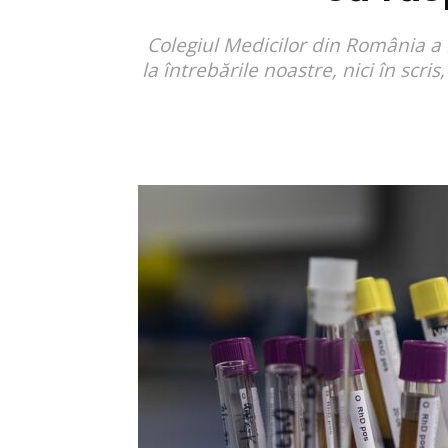
Colegiul Medicilor din România a î
la întrebările noastre, nici în sc