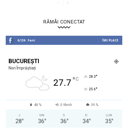
RĂMÂI CONECTAT
6,124
Fani
ÎMI PLACE
BUCUREȘTI
Nori Împrăștiați
°
28.3
°
C
27.7
°
25.6
48 %
0.9kmh
39 %
J
VIN
S
D
LUN
28
°
36
°
36
°
34
°
35
°