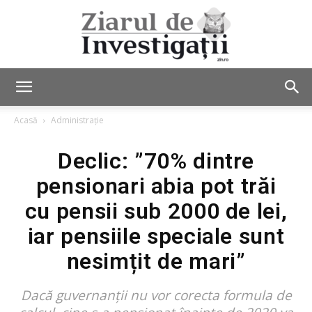
Ziarul
Acasă
Administrație
Declic: ”70% dintre
de
pensionari abia pot trăi
cu pensii sub 2000 de lei,
Investigații
iar pensiile speciale sunt
nesimțit de mari”
Dacă guvernanții nu vor corecta formula de