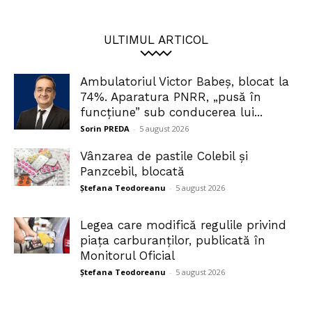
ULTIMUL ARTICOL
Ambulatoriul Victor Babeș, blocat la
74%. Aparatura PNRR, „pusă în
funcțiune” sub conducerea lui...
Sorin PREDA
-
5 august 2026
Vânzarea de pastile Colebil și
Panzcebil, blocată
Ștefana Teodoreanu
-
5 august 2026
Legea care modifică regulile privind
piața carburanților, publicată în
Monitorul Oficial
Ștefana Teodoreanu
-
5 august 2026