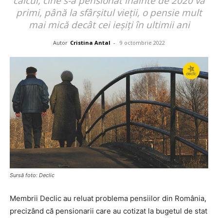
calcul, cine s-a pensionat înainte de 2020 va
primi, până la sfârșitul vieții, o pensie mult
mai mică decât cei ieșiți în ultimii ani
Autor
Cristina Antal
-
9 octombrie 2022
Sursă foto: Declic
Membrii Declic au reluat problema pensiilor din România,
precizând că pensionarii care au cotizat la bugetul de stat