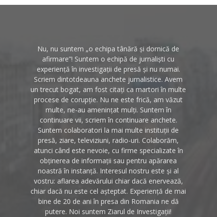
Nu, nu suntem „o echipa tânără și dornică de
afirmare”! Suntem o echipă de jurnaliști cu
experiență în investigații de presă și nu numai.
Scriem dintotdeauna anchete jurnalistice. Avem
un trecut bogat, am fost citați ca martori în multe
procese de corupție. Nu ne este frică, am văzut
multe, ne-au amenințat mulți. Suntem în
continuare vii, scriem în continuare anchete.
Suntem colaboratori la mai multe instituții de
presă, ziare, televiziuni, radio-uri. Colaborăm,
atunci când este nevoie, cu firme specializate în
obținerea de informații sau pentru apărarea
noastră în instanță. Interesul nostru este și al
vostru: aflarea adevărului chiar dacă enervează,
chiar dacă nu este cel așteptat. Experiență de mai
bine de 20 de ani în presa din Romania ne dă
putere. Noi suntem Ziarul de Investigații!