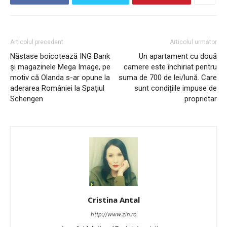
Articolul precedent
Articolul următor
Năstase boicotează ING Bank
Un apartament cu două
și magazinele Mega Image, pe
camere este închiriat pentru
motiv că Olanda s-ar opune la
suma de 700 de lei/lună. Care
aderarea României la Spațiul
sunt condițiile impuse de
Schengen
proprietar
Cristina Antal
http://www.zin.ro