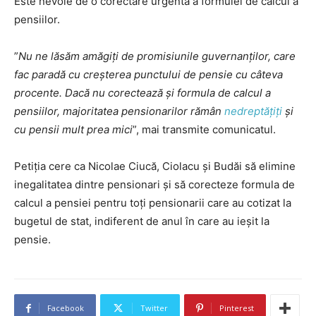
Este nevoie de o corectare urgentă a formulei de calcul a
pensiilor.
”
Nu ne lăsăm amăgiți de promisiunile guvernanților, care
fac paradă cu creșterea punctului de pensie cu câteva
procente. Dacă nu corectează și formula de calcul a
pensiilor, majoritatea pensionarilor rămân
nedreptățiți
și
cu pensii mult prea mici
”, mai transmite comunicatul.
Petiția cere ca Nicolae Ciucă, Ciolacu și Budăi să elimine
inegalitatea dintre pensionari și să corecteze formula de
calcul a pensiei pentru toți pensionarii care au cotizat la
bugetul de stat, indiferent de anul în care au ieșit la
pensie.
Facebook
Twitter
Pinterest