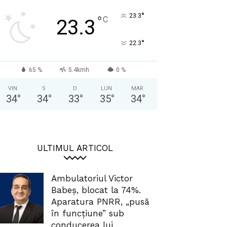
°
23.3
°
C
23.3
°
22.3
65 %
5.4kmh
0 %
VIN
S
D
LUN
MAR
34
°
34
°
33
°
35
°
34
°
ULTIMUL ARTICOL
Ambulatoriul Victor
Babeș, blocat la 74%.
Aparatura PNRR, „pusă
în funcțiune” sub
conducerea lui...