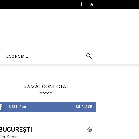
ECONOMIE
RĂMÂI CONECTAT
6,124
Fani
ÎMI PLACE
BUCUREȘTI
Cer Senin