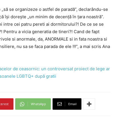
e „să se organizeze o astfel de paradă”, declarându-se
că își dorește „un minim de decență în țara noastră”.
ni intre cei patru pereti ai dormitorului?! De ce se se
! Pentru a vicia generatia de tineri?! Cand de fapt
rivole si anormale, da, ANORMALE si in fata noastra si
iliere, nu sa se faca parada de ele !!!”, a mai scris Ana
acelor de ceasornic: un controversat proiect de lege ar
rsoanele LGBTQ+ după gratii
terest
WhatsApp
Email