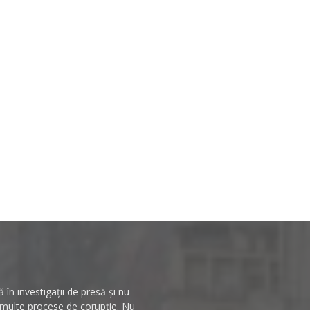
în investigații de presă și nu
n multe procese de corupție. Nu