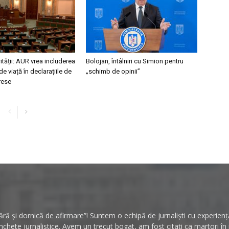
ității: AUR vrea includerea
Bolojan, întâlniri cu Simion pentru
de viață în declarațiile de
„schimb de opinii”
erese
ă și dornică de afirmare”! Suntem o echipă de jurnaliști cu experiență 
hete jurnalistice. Avem un trecut bogat, am fost citați ca martori î