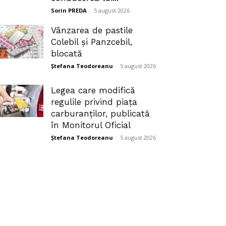
Sorin PREDA
-
5 august 2026
Vânzarea de pastile
Colebil și Panzcebil,
blocată
Ștefana Teodoreanu
-
5 august 2026
Legea care modifică
regulile privind piața
carburanților, publicată
în Monitorul Oficial
Ștefana Teodoreanu
-
5 august 2026