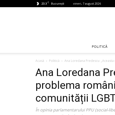
C
23.3
vineri, 7 august 2026
București
POLITICĂ
Acasă
Politică
Ana Loredana Predescu: „Aceasta e
Ana Loredana Pr
problema românil
comunității LGBT
În opinia parlamentarului PPU (social-lib