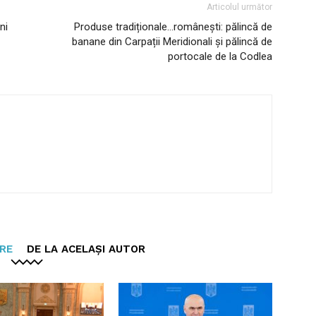
Articolul următor
ni
Produse tradiționale…românești: pălincă de
banane din Carpații Meridionali și pălincă de
portocale de la Codlea
ARE
DE LA ACELAȘI AUTOR