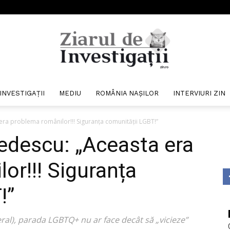
INVESTIGAȚII
MEDIU
ROMÂNIA NAȘILOR
INTERVIURI ZIN
Ziarul
ra problema românilor!!! Siguranța comunității LGBT!”
edescu: „Aceasta era
or!!! Siguranța
de
!”
eral), parada LGBTQ+ nu ar face decât să „vicieze”