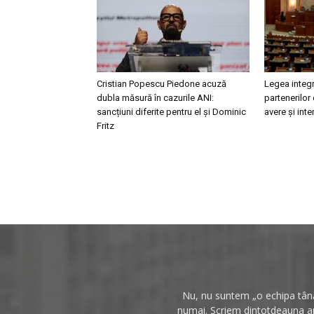
Cristian Popescu Piedone acuză
Legea integr
dubla măsură în cazurile ANI:
partenerilor 
sancțiuni diferite pentru el și Dominic
avere și int
Fritz
Nu, nu suntem „o echipa tânăr
numai. Scriem dintotdeauna anc