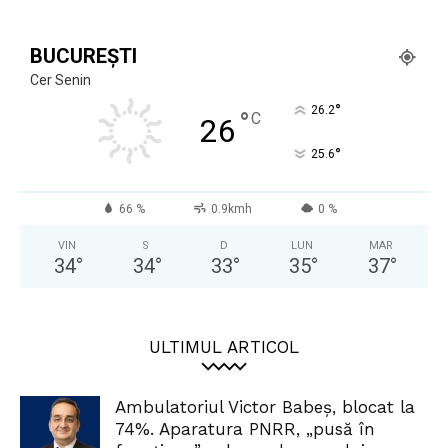
BUCUREȘTI
Cer Senin
°
26.2
°
C
26
°
25.6
66 %
0.9kmh
0 %
VIN
S
D
LUN
MAR
34
°
34
°
33
°
35
°
37
°
ULTIMUL ARTICOL
Ambulatoriul Victor Babeș, blocat la
74%. Aparatura PNRR, „pusă în