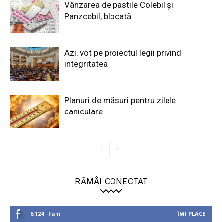
Vânzarea de pastile Colebil și
Panzcebil, blocată
Azi, vot pe proiectul legii privind
integritatea
Planuri de măsuri pentru zilele
caniculare
RĂMÂI CONECTAT
6,124
Fani
ÎMI PLACE