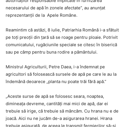
autorităţilor responsabile implicate în furnizarea
necesarului de apă în zonele afectate”, au anunțat
reprezentanții de la Apele Române.
Reamintim că astăzi, 8 iulie, Patriarhia Română i-a sfătuit
pe toți preoții din țară să se roage pentru ploaie. Potrivit
comunicatului, rugăciunile speciale se citesc în biserică
sau pe câmp pentru buna rodire a pământului.
Ministrul Agriculturii, Petre Daea, i-a îndemnat pe
agricultori să folosească sursele de apă pe care le au la
îndemână deoarece „planta nu poate trăi fără apă.”
„Aceste surse de apă se folosesc seara, noaptea,
dimineața devreme, cantități mai mici de apă, dar ei
trebuie să irige, că trebuie să mâncăm. Cu hrana nu e de
joacă. Aici nu ne jucăm de-a asigurarea hranei. Hrana
trebuie asigurată, de aceea le transmit fermierilor să-și