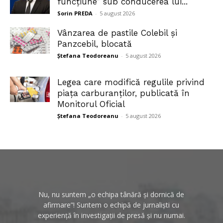
funcțiune” sub conducerea lui...
Sorin PREDA
-
5 august 2026
Vânzarea de pastile Colebil și
Panzcebil, blocată
Ștefana Teodoreanu
-
5 august 2026
Legea care modifică regulile privind
piața carburanților, publicată în
Monitorul Oficial
Ștefana Teodoreanu
-
5 august 2026
Nu, nu suntem „o echipa tânără și dornică de
afirmare”! Suntem o echipă de jurnaliști cu
experiență în investigații de presă și nu numai.