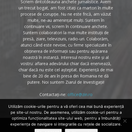
Scriem dintotdeauna anchete jurnalistice. Avem
un trecut bogat, am fost citați ca martori în multe
procese de corupție. Nu ne este frică, am văzut
multe, ne-au amenințat mulți. Suntem în
continuare vii, scriem în continuare anchete.
Suntem colaboratori la mai multe instituții de
presă, ziare, televiziuni, radio-uri. Colaborăm,
atunci când este nevoie, cu firme specializate în
obținerea de informații sau pentru apărarea
noastră în instanță. Interesul nostru este și al
vostru: aflarea adevărului chiar dacă enervează,
chiar dacă nu este cel așteptat. Experiență de mai
bine de 20 de ani în presa din Romania ne dă
putere. Noi suntem Ziarul de Investigații!
Contactați-ne:
office@zin.ro
Utilizăm cookie-urile pentru a vă oferi cea mai bună experiență
pe site-ul nostru. De asemenea, utilizăm cookie-uri pentru a
optimiza funcţionalitatea site-ului web, pentru a îmbunătăţi
experienţa de navigare si integrarile cu reţele de socializare.
Despre noi
Politica cookies
Contact