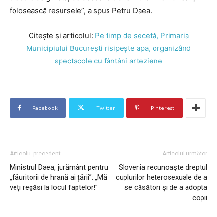
folosească resursele”, a spus Petru Daea.
Citește și articolul:
Pe timp de secetă, Primaria
Municipiului București risipește apa, organizând
spectacole cu fântâni arteziene
Facebook
Twitter
Pinterest
Articolul precedent
Articolul următor
Ministrul Daea, jurământ pentru
Slovenia recunoaște dreptul
„făuritorii de hrană ai țării”: „Mă
cuplurilor heterosexuale de a
veți regăsi la locul faptelor!”
se căsători și de a adopta
copii