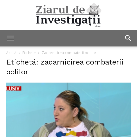
Ziarul
Acasă
Etichete
Zadarnicirea combaterii bolilor
Etichetă: zadarnicirea combaterii
bolilor
de
Investigații