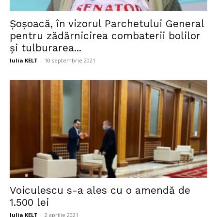
Șoșoacă, în vizorul Parchetului General
pentru zădărnicirea combaterii bolilor
și tulburarea...
Iulia KELT
-
10 septembrie 2021
Voiculescu s-a ales cu o amendă de
1.500 lei
Iulia KELT
-
2 aprilie 2021