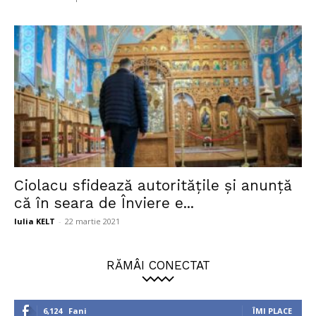
Ciolacu sfidează autoritățile și anunță
că în seara de Înviere e...
Iulia KELT
-
22 martie 2021
RĂMÂI CONECTAT
6,124
Fani
ÎMI PLACE