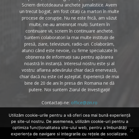
Scriem dintotdeauna anchete jurnalistice. Avem
un trecut bogat, am fost citați ca martori în multe
procese de corupție. Nu ne este frică, am văzut
multe, ne-au amenințat mulți. Suntem în
continuare vii, scriem în continuare anchete.
Suntem colaboratori la mai multe instituții de
presă, ziare, televiziuni, radio-uri. Colaborăm,
atunci când este nevoie, cu firme specializate în
obținerea de informații sau pentru apărarea
noastră în instanță. Interesul nostru este și al
vostru: aflarea adevărului chiar dacă enervează,
chiar dacă nu este cel așteptat. Experiență de mai
bine de 20 de ani în presa din Romania ne dă
putere. Noi suntem Ziarul de Investigații!
Contactați-ne:
office@zin.ro
Utilizăm cookie-urile pentru a vă oferi cea mai bună experiență
pe site-ul nostru. De asemenea, utilizăm cookie-uri pentru a
optimiza funcţionalitatea site-ului web, pentru a îmbunătăţi
experienţa de navigare si integrarile cu reţele de socializare.
Despre noi
Politica cookies
Contact