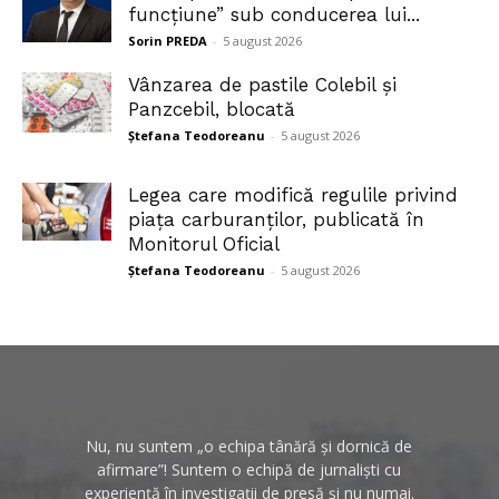
funcțiune” sub conducerea lui...
Sorin PREDA
-
5 august 2026
Vânzarea de pastile Colebil și
Panzcebil, blocată
Ștefana Teodoreanu
-
5 august 2026
Legea care modifică regulile privind
piața carburanților, publicată în
Monitorul Oficial
Ștefana Teodoreanu
-
5 august 2026
Nu, nu suntem „o echipa tânără și dornică de
afirmare”! Suntem o echipă de jurnaliști cu
experiență în investigații de presă și nu numai.