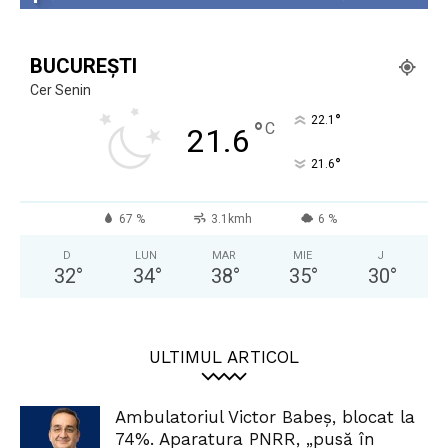
BUCUREȘTI
Cer Senin
°
22.1
°
C
21.6
°
21.6
67 %
3.1kmh
6 %
D
LUN
MAR
MIE
J
32
°
34
°
38
°
35
°
30
°
ULTIMUL ARTICOL
Ambulatoriul Victor Babeș, blocat la
74%. Aparatura PNRR, „pusă în