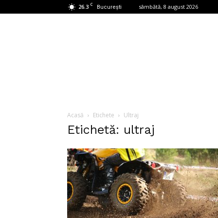
C
26.3
sâmbătă, 8 august 2026
București
Acasă
Etichete
Ultraj
Etichetă: ultraj