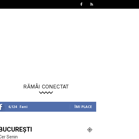
RĂMÂI CONECTAT
6,124
Fani
ÎMI PLACE
BUCUREȘTI
Cer Senin