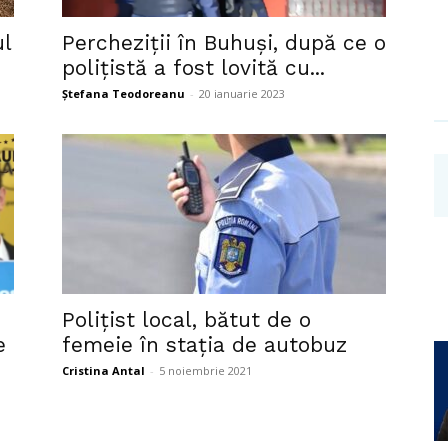
Investigații
ul
Percheziții în Buhuși, după ce o
polițistă a fost lovită cu...
Ștefana Teodoreanu
-
20 ianuarie 2023
Polițist local, bătut de o
e
femeie în stația de autobuz
Cristina Antal
-
5 noiembrie 2021