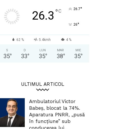
°
26.7
°
C
26.3
°
26
62 %
5.4kmh
4 %
S
D
LUN
MAR
MIE
35
°
33
°
35
°
38
°
35
°
ULTIMUL ARTICOL
Ambulatoriul Victor
Babeș, blocat la 74%.
Aparatura PNRR, „pusă
în funcțiune” sub
conducerea lui...