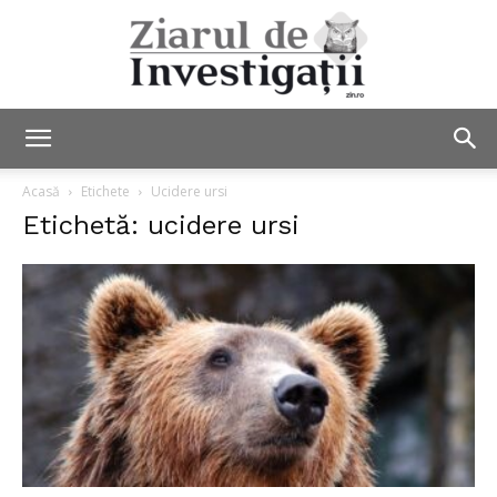
Ziarul
Acasă
Etichete
Ucidere ursi
Etichetă: ucidere ursi
de
Investigații