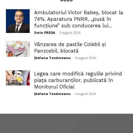
Ambulatoriul Victor Babeș, blocat la
74%. Aparatura PNRR, „pusă în
funcțiune” sub conducerea lui...
Sorin PREDA
-
5 august 2026
Vânzarea de pastile Colebil și
Panzcebil, blocată
Ștefana Teodoreanu
-
5 august 2026
Legea care modifică regulile privind
piața carburanților, publicată în
Monitorul Oficial
Ștefana Teodoreanu
-
5 august 2026