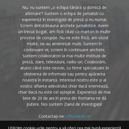
Nu, nu suntem „o echipa tânără și dornică de
afirmare”! Suntem o echipă de jurnaliști cu
experiență în investigații de presă și nu numai.
Scriem dintotdeauna anchete jurnalistice. Avem
un trecut bogat, am fost citați ca martori în multe
procese de corupție. Nu ne este frică, am văzut
multe, ne-au amenințat mulți. Suntem în
continuare vii, scriem în continuare anchete.
Suntem colaboratori la mai multe instituții de
presă, ziare, televiziuni, radio-uri. Colaborăm,
atunci când este nevoie, cu firme specializate în
obținerea de informații sau pentru apărarea
noastră în instanță. Interesul nostru este și al
vostru: aflarea adevărului chiar dacă enervează,
chiar dacă nu este cel așteptat. Experiență de mai
bine de 20 de ani în presa din Romania ne dă
putere. Noi suntem Ziarul de Investigații!
Contactați-ne:
office@zin.ro
Utilizăm cookie-urile pentru a vă oferi cea mai bună experiență