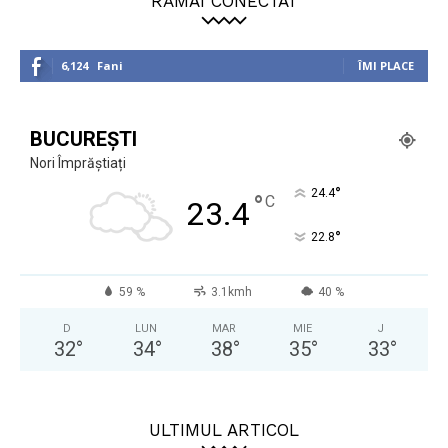
RĂMÂI CONECTAT
6,124
Fani
ÎMI PLACE
BUCUREȘTI
Nori Împrăștiați
°
24.4
°
C
23.4
°
22.8
59 %
3.1kmh
40 %
D
LUN
MAR
MIE
J
32
°
34
°
38
°
35
°
33
°
ULTIMUL ARTICOL