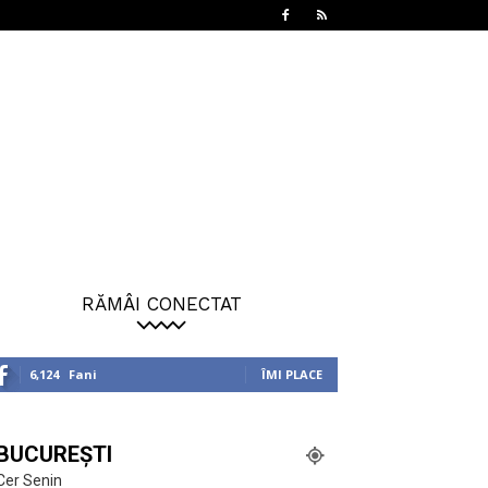
RĂMÂI CONECTAT
6,124
Fani
ÎMI PLACE
BUCUREȘTI
Cer Senin