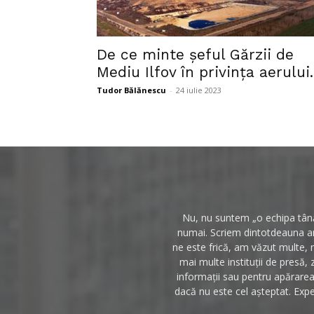
De ce minte șeful Gărzii de
Mediu Ilfov în privința aerului..
Tudor Bălănescu
-
24 iulie 2023
Nu, nu suntem „o echipa tânăr
numai. Scriem dintotdeauna anc
ne este frică, am văzut multe, 
mai multe instituții de presă, 
informații sau pentru apărarea 
dacă nu este cel așteptat. Expe