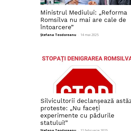
Ministrul Mediului: „Reforma
Romsilva nu mai are cale de
întoarcere”
Ștefana Teodoreanu
-
14 mai 2025
Silvicultorii declanșează astăz
proteste: „Nu faceți
experimente cu pădurile
statului!”
Ștefana Teodoreanu
-
12 februarie 2025