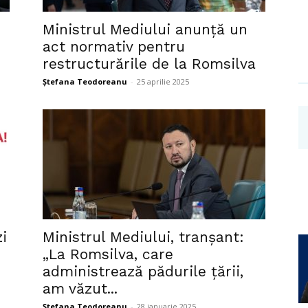
Investigații
Ministrul Mediului anunță un
act normativ pentru
restructurările de la Romsilva
Ștefana Teodoreanu
-
25 aprilie 2025
i
Ministrul Mediului, tranșant:
„La Romsilva, care
administrează pădurile țării,
am văzut...
Ștefana Teodoreanu
-
28 ianuarie 2025