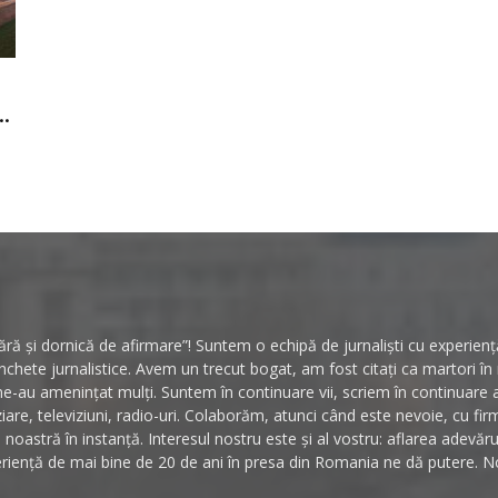
.
ă și dornică de afirmare”! Suntem o echipă de jurnaliști cu experiență 
hete jurnalistice. Avem un trecut bogat, am fost citați ca martori î
ne-au amenințat mulți. Suntem în continuare vii, scriem în continuare
ziare, televiziuni, radio-uri. Colaborăm, atunci când este nevoie, cu fi
noastră în instanță. Interesul nostru este și al vostru: aflarea adevăr
riență de mai bine de 20 de ani în presa din Romania ne dă putere. No