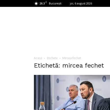
C
26.3
joi, 6 august 2026
București
Acasă
Etichete
Mircea fechet
Etichetă: mircea fechet