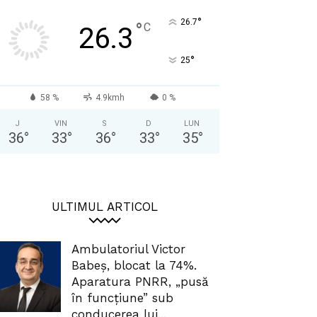
°
26.7
°
C
26.3
°
25
58 %
4.9kmh
0 %
J
VIN
S
D
LUN
36
°
33
°
36
°
33
°
35
°
ULTIMUL ARTICOL
Ambulatoriul Victor
Babeș, blocat la 74%.
Aparatura PNRR, „pusă
în funcțiune” sub
conducerea lui...