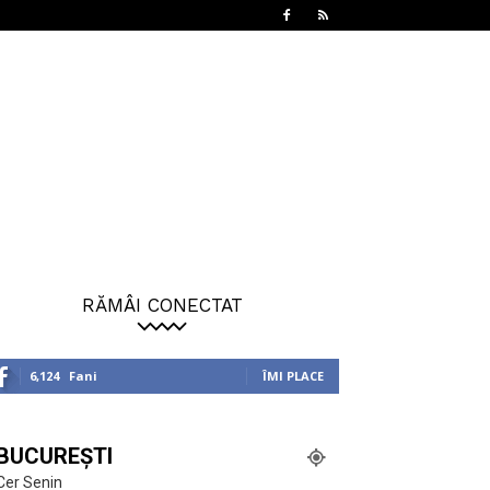
RĂMÂI CONECTAT
6,124
Fani
ÎMI PLACE
BUCUREȘTI
Cer Senin