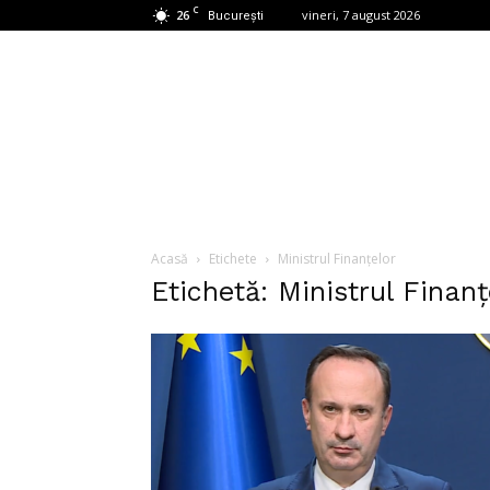
C
26
vineri, 7 august 2026
București
Acasă
Etichete
Ministrul Finanțelor
Etichetă: Ministrul Finanț