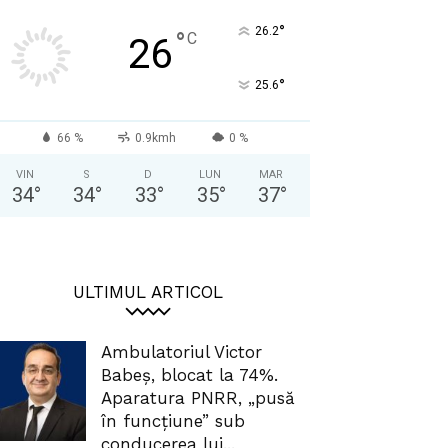
°
26.2
°
C
26
°
25.6
66 %
0.9kmh
0 %
VIN
S
D
LUN
MAR
34
°
34
°
33
°
35
°
37
°
ULTIMUL ARTICOL
Ambulatoriul Victor
Babeș, blocat la 74%.
Aparatura PNRR, „pusă
în funcțiune” sub
conducerea lui...