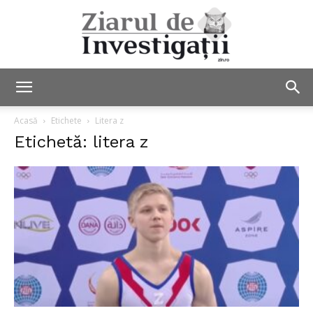
Ziarul
Acasă
Etichete
Litera z
Etichetă: litera z
de
Investigații