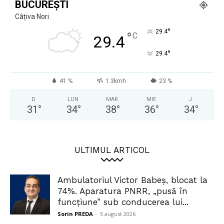
BUCUREȘTI
Câțiva Nori
°
29.4
°
C
29.4
°
29.4
41 %
1.3kmh
23 %
D
LUN
MAR
MIE
J
31
°
34
°
38
°
36
°
34
°
ULTIMUL ARTICOL
Ambulatoriul Victor Babeș, blocat la
74%. Aparatura PNRR, „pusă în
funcțiune” sub conducerea lui...
Sorin PREDA
-
5 august 2026