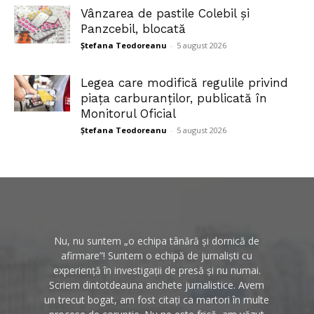
Vânzarea de pastile Colebil și
Panzcebil, blocată
Ștefana Teodoreanu
-
5 august 2026
Legea care modifică regulile privind
piața carburanților, publicată în
Monitorul Oficial
Ștefana Teodoreanu
-
5 august 2026
Nu, nu suntem „o echipa tânără și dornică de
afirmare”! Suntem o echipă de jurnaliști cu
experiență în investigații de presă și nu numai.
Scriem dintotdeauna anchete jurnalistice. Avem
un trecut bogat, am fost citați ca martori în multe