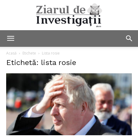
Ziarul
Acasă
Etichete
Lista rosie
Etichetă: lista rosie
de
Investigații