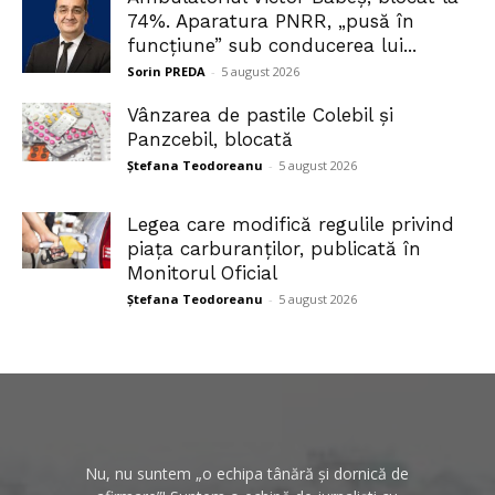
74%. Aparatura PNRR, „pusă în
funcțiune” sub conducerea lui...
Sorin PREDA
-
5 august 2026
Vânzarea de pastile Colebil și
Panzcebil, blocată
Ștefana Teodoreanu
-
5 august 2026
Legea care modifică regulile privind
piața carburanților, publicată în
Monitorul Oficial
Ștefana Teodoreanu
-
5 august 2026
Nu, nu suntem „o echipa tânără și dornică de