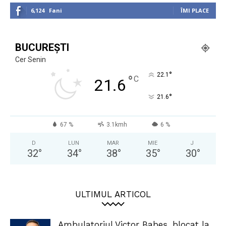
6,124
Fani
ÎMI PLACE
BUCUREȘTI
Cer Senin
°
22.1
°
C
21.6
°
21.6
67 %
3.1kmh
6 %
D
LUN
MAR
MIE
J
32
°
34
°
38
°
35
°
30
°
ULTIMUL ARTICOL
Ambulatoriul Victor Babeș, blocat la