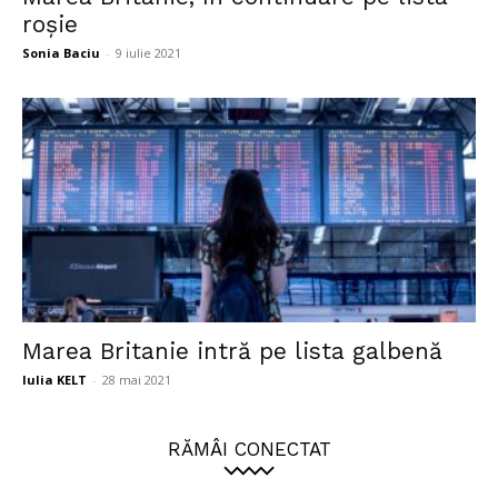
roșie
Sonia Baciu
-
9 iulie 2021
Marea Britanie intră pe lista galbenă
Iulia KELT
-
28 mai 2021
RĂMÂI CONECTAT