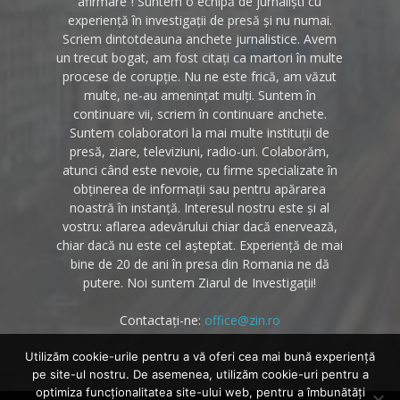
afirmare”! Suntem o echipă de jurnaliști cu
experiență în investigații de presă și nu numai.
Scriem dintotdeauna anchete jurnalistice. Avem
un trecut bogat, am fost citați ca martori în multe
procese de corupție. Nu ne este frică, am văzut
multe, ne-au amenințat mulți. Suntem în
continuare vii, scriem în continuare anchete.
Suntem colaboratori la mai multe instituții de
presă, ziare, televiziuni, radio-uri. Colaborăm,
atunci când este nevoie, cu firme specializate în
obținerea de informații sau pentru apărarea
noastră în instanță. Interesul nostru este și al
vostru: aflarea adevărului chiar dacă enervează,
chiar dacă nu este cel așteptat. Experiență de mai
bine de 20 de ani în presa din Romania ne dă
putere. Noi suntem Ziarul de Investigații!
Contactați-ne:
office@zin.ro
Utilizăm cookie-urile pentru a vă oferi cea mai bună experiență
pe site-ul nostru. De asemenea, utilizăm cookie-uri pentru a
optimiza funcţionalitatea site-ului web, pentru a îmbunătăţi