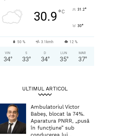
°
31.2
°
C
30.9
°
30
50 %
3.1kmh
12 %
VIN
S
D
LUN
MAR
34
°
33
°
34
°
35
°
37
°
ULTIMUL ARTICOL
Ambulatoriul Victor
Babeș, blocat la 74%.
Aparatura PNRR, „pusă
în funcțiune” sub
conducerea lui...