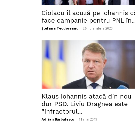
Ciolacu îl acuză pe Iohannis c
face campanie pentru PNL în..
Ștefana Teodoreanu
-
26 noiembrie 2020
Klaus Iohannis atacă din nou
dur PSD. Liviu Dragnea este
”infractorul...
Adrian Bărbulescu
-
11 mai 2019