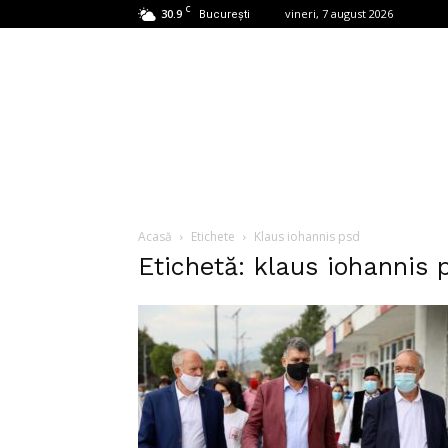
C
30.9
vineri, 7 august 2026
București
Acasă
Etichete
Klaus iohannis psd
Etichetă: klaus iohannis 