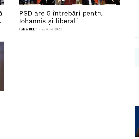
Investigații
ă
PSD are 5 întrebări pentru
.
Iohannis și liberali
Iulia KELT
-
23 iulie 2020