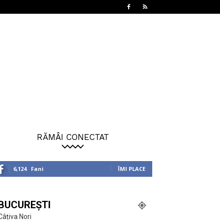
RĂMÂI CONECTAT
6,124
Fani
ÎMI PLACE
BUCUREȘTI
Câțiva Nori