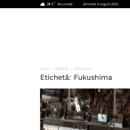
C
28.3
sâmbătă, 8 august 2026
București
Acasă
Etichete
Fukushima
Etichetă: Fukushima