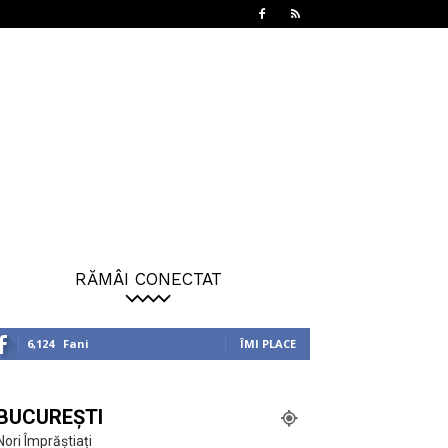
RĂMÂI CONECTAT
6,124
Fani
ÎMI PLACE
BUCUREȘTI
Nori Împrăștiați