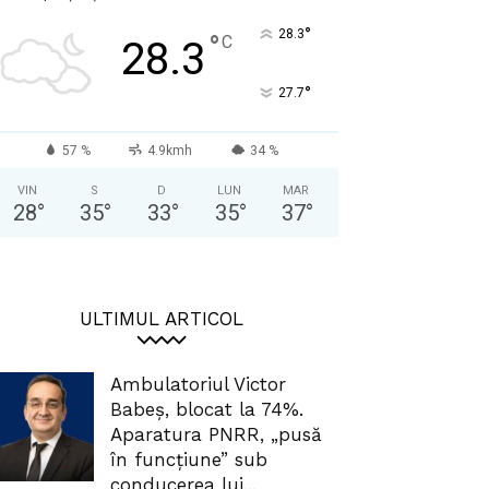
°
28.3
°
C
28.3
°
27.7
57 %
4.9kmh
34 %
VIN
S
D
LUN
MAR
28
°
35
°
33
°
35
°
37
°
ULTIMUL ARTICOL
Ambulatoriul Victor
Babeș, blocat la 74%.
Aparatura PNRR, „pusă
în funcțiune” sub
conducerea lui...