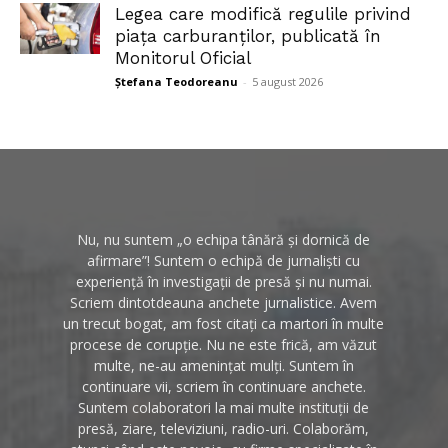
Legea care modifică regulile privind
piața carburanților, publicată în
Monitorul Oficial
Ștefana Teodoreanu
-
5 august 2026
Nu, nu suntem „o echipa tânără și dornică de
afirmare”! Suntem o echipă de jurnaliști cu
experiență în investigații de presă și nu numai.
Scriem dintotdeauna anchete jurnalistice. Avem
un trecut bogat, am fost citați ca martori în multe
procese de corupție. Nu ne este frică, am văzut
multe, ne-au amenințat mulți. Suntem în
continuare vii, scriem în continuare anchete.
Suntem colaboratori la mai multe instituții de
presă, ziare, televiziuni, radio-uri. Colaborăm,