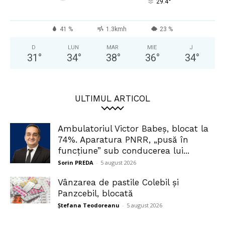
°
29.4
41 %
1.3kmh
23 %
D
LUN
MAR
MIE
J
31
°
34
°
38
°
36
°
34
°
ULTIMUL ARTICOL
Ambulatoriul Victor Babeș, blocat la
74%. Aparatura PNRR, „pusă în
funcțiune” sub conducerea lui...
Sorin PREDA
-
5 august 2026
Vânzarea de pastile Colebil și
Panzcebil, blocată
Ștefana Teodoreanu
-
5 august 2026