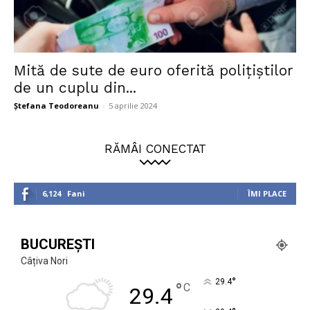
Mită de sute de euro oferită polițiștilor
de un cuplu din...
Ștefana Teodoreanu
-
5 aprilie 2024
RĂMÂI CONECTAT
6,124
Fani
ÎMI PLACE
BUCUREȘTI
Câțiva Nori
°
29.4
°
C
29.4