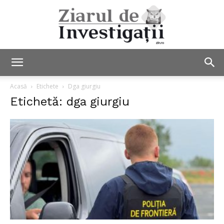
Ziarul
Acasă
Etichete
Dga giurgiu
Etichetă: dga giurgiu
de
Investigații