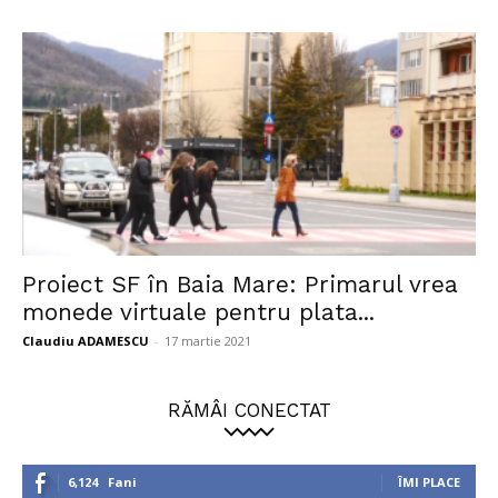
Proiect SF în Baia Mare: Primarul vrea
monede virtuale pentru plata...
Claudiu ADAMESCU
-
17 martie 2021
RĂMÂI CONECTAT
6,124
Fani
ÎMI PLACE