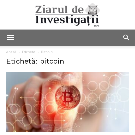
Ziarul
Acasă
Etichete
Bitcoin
Etichetă: bitcoin
de
Investigații