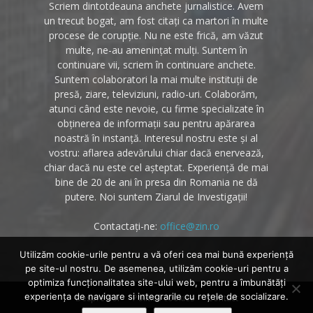
Scriem dintotdeauna anchete jurnalistice. Avem
un trecut bogat, am fost citați ca martori în multe
procese de corupție. Nu ne este frică, am văzut
multe, ne-au amenințat mulți. Suntem în
continuare vii, scriem în continuare anchete.
Suntem colaboratori la mai multe instituții de
presă, ziare, televiziuni, radio-uri. Colaborăm,
atunci când este nevoie, cu firme specializate în
obținerea de informații sau pentru apărarea
noastră în instanță. Interesul nostru este și al
vostru: aflarea adevărului chiar dacă enervează,
chiar dacă nu este cel așteptat. Experiență de mai
bine de 20 de ani în presa din Romania ne dă
putere. Noi suntem Ziarul de Investigații!
Contactați-ne:
office@zin.ro
Utilizăm cookie-urile pentru a vă oferi cea mai bună experiență
pe site-ul nostru. De asemenea, utilizăm cookie-uri pentru a
optimiza funcţionalitatea site-ului web, pentru a îmbunătăţi
experienţa de navigare si integrarile cu reţele de socializare.
Despre noi
Politica cookies
Contact