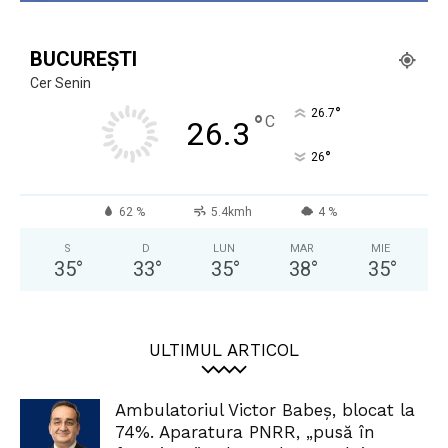
BUCUREȘTI
Cer Senin
°
26.7
°
C
26.3
°
26
62 %
5.4kmh
4 %
S
D
LUN
MAR
MIE
35
°
33
°
35
°
38
°
35
°
ULTIMUL ARTICOL
Ambulatoriul Victor Babeș, blocat la
74%. Aparatura PNRR, „pusă în