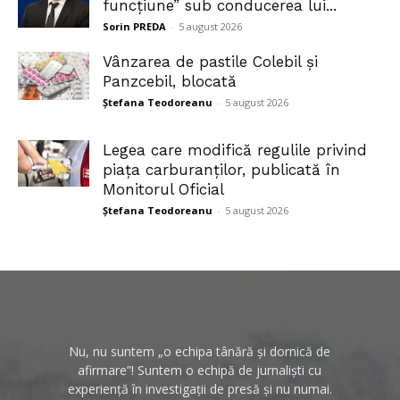
funcțiune” sub conducerea lui...
Sorin PREDA
-
5 august 2026
Vânzarea de pastile Colebil și
Panzcebil, blocată
Ștefana Teodoreanu
-
5 august 2026
Legea care modifică regulile privind
piața carburanților, publicată în
Monitorul Oficial
Ștefana Teodoreanu
-
5 august 2026
Nu, nu suntem „o echipa tânără și dornică de
afirmare”! Suntem o echipă de jurnaliști cu
experiență în investigații de presă și nu numai.