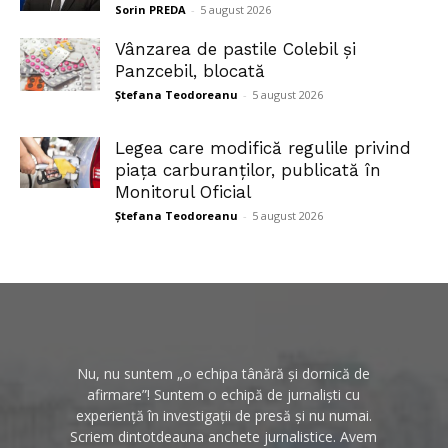
Sorin PREDA
-
5 august 2026
Vânzarea de pastile Colebil și
Panzcebil, blocată
Ștefana Teodoreanu
-
5 august 2026
Legea care modifică regulile privind
piața carburanților, publicată în
Monitorul Oficial
Ștefana Teodoreanu
-
5 august 2026
Nu, nu suntem „o echipa tânără și dornică de
afirmare”! Suntem o echipă de jurnaliști cu
experiență în investigații de presă și nu numai.
Scriem dintotdeauna anchete jurnalistice. Avem