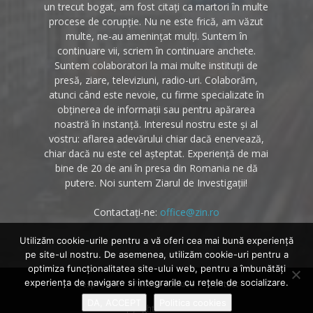
un trecut bogat, am fost citați ca martori în multe
procese de corupție. Nu ne este frică, am văzut
multe, ne-au amenințat mulți. Suntem în
continuare vii, scriem în continuare anchete.
Suntem colaboratori la mai multe instituții de
presă, ziare, televiziuni, radio-uri. Colaborăm,
atunci când este nevoie, cu firme specializate în
obținerea de informații sau pentru apărarea
noastră în instanță. Interesul nostru este și al
vostru: aflarea adevărului chiar dacă enervează,
chiar dacă nu este cel așteptat. Experiență de mai
bine de 20 de ani în presa din Romania ne dă
putere. Noi suntem Ziarul de Investigații!
Contactați-ne:
office@zin.ro
Utilizăm cookie-urile pentru a vă oferi cea mai bună experiență
pe site-ul nostru. De asemenea, utilizăm cookie-uri pentru a
optimiza funcţionalitatea site-ului web, pentru a îmbunătăţi
experienţa de navigare si integrarile cu reţele de socializare.
Despre noi
Politica cookies
Contact
DA, ACCEPT
Politica cookies
© Copyright 2020 - Zin.ro