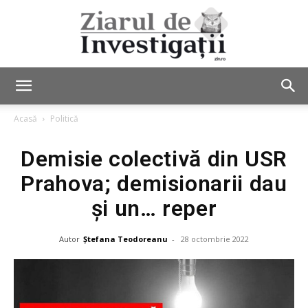
Ziarul
Acasă
Politică
Demisie colectivă din USR
de
Prahova; demisionarii dau
și un… reper
Investigații
Autor
Ștefana Teodoreanu
-
28 octombrie 2022