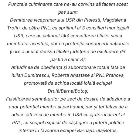
Punctele culminante care ne-au convins să facem acest
pas sunt:
Demiterea viceprimarului USR din Ploiesti, Magdalena
Trofin, de către PNL, cu sprijinul al 3 consilieri municipali
USR, care au acționat fără consultarea filialei sau a
membrilor acestuia, dar cu protecția conducerii naționale
(care a anulat decizia filialei județene de excludere din
partid a celor 3);
Atitudinea de obediență și subordonare totale față de
Iulian Dumitrescu, Roberta Anastase și PNL Prahova,
promovată de echipa locală loială echipei
Drulă/Barna/Botoș;
Falsificarea semnăturilor pe zeci de dosare de adeziune a
unor potențial membri ai partidului, dar și tentativa de a
aduce alți zeci de membri în USR cu ajutorul direct al
PNL, cu scopul explicit de câștigare a puterii politice
interne în favoarea echipei Barna/Drulă/Botoș,