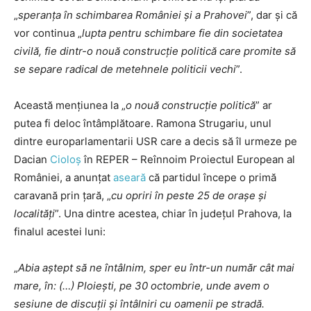
„
speranța în schimbarea României și a Prahovei
”, dar și că
vor continua „
lupta pentru schimbare fie din societatea
civilă, fie dintr-o nouă construcție politică care promite să
se separe radical de metehnele politicii vechi
”.
Această mențiunea la „
o nouă construcție politică
” ar
putea fi deloc întâmplătoare. Ramona Strugariu, unul
dintre europarlamentarii USR care a decis să îl urmeze pe
Dacian
Cioloș
în REPER – Reînnoim Proiectul European al
României, a anunțat
aseară
că partidul începe o primă
caravană prin țară, „
cu opriri în peste 25 de orașe și
localități
”. Una dintre acestea, chiar în județul Prahova, la
finalul acestei luni:
„
Abia aștept să ne întâlnim, sper eu într-un număr cât mai
mare, în:
(…) Ploiești, pe 30 octombrie, unde avem o
sesiune de discuții și întâlniri cu oamenii pe stradă.