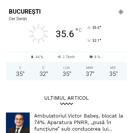
BUCUREȘTI
Cer Senin
°
35.6
°
C
35.6
°
32.1
44 %
2.7kmh
8 %
S
D
LUN
MAR
MIE
35
°
32
°
35
°
37
°
35
°
ULTIMUL ARTICOL
Ambulatoriul Victor Babeș, blocat la
74%. Aparatura PNRR, „pusă în
funcțiune” sub conducerea lui...