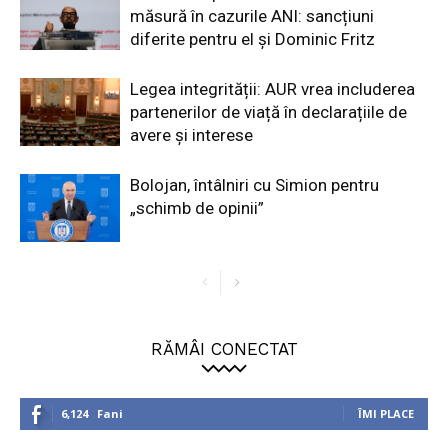
măsură în cazurile ANI: sancțiuni
diferite pentru el și Dominic Fritz
Legea integrității: AUR vrea includerea
partenerilor de viață în declarațiile de
avere și interese
Bolojan, întâlniri cu Simion pentru
„schimb de opinii”
RĂMÂI CONECTAT
6,124
Fani
ÎMI PLACE