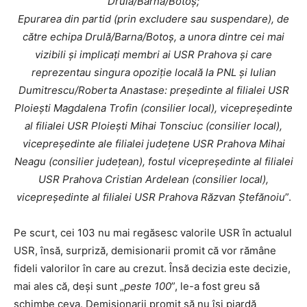
Drulă/Barna/Botoș;
Epurarea din partid (prin excludere sau suspendare), de
către echipa Drulă/Barna/Botoș, a unora dintre cei mai
vizibili și implicați membri ai USR Prahova și care
reprezentau singura opoziție locală la PNL și Iulian
Dumitrescu/Roberta Anastase: președinte al filialei USR
Ploiești Magdalena Trofin (consilier local), vicepreședinte
al filialei USR Ploiești Mihai Tonsciuc (consilier local),
vicepreședinte ale filialei județene USR Prahova Mihai
Neagu (consilier județean), fostul vicepreședinte al filialei
USR Prahova Cristian Ardelean (consilier local),
vicepreședinte al filialei USR Prahova Răzvan Ștefănoiu
”.
Pe scurt, cei 103 nu mai regăsesc valorile USR în actualul
USR, însă, surpriză, demisionarii promit că vor rămâne
fideli valorilor în care au crezut. Însă decizia este decizie,
mai ales că, deși sunt „
peste 100
”, le-a fost greu să
schimbe ceva. Demisionarii promit să nu își piardă