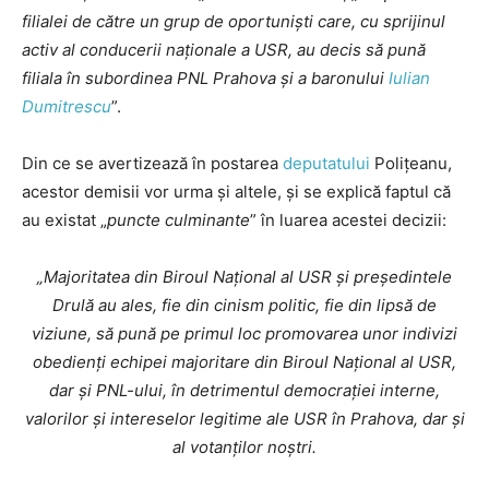
filialei de către un grup de oportuniști care, cu sprijinul
activ al conducerii naționale a USR, au decis să pună
filiala în subordinea PNL Prahova și a baronului
Iulian
Dumitrescu
”.
Din ce se avertizează în postarea
deputatului
Polițeanu,
acestor demisii vor urma și altele, și se explică faptul că
au existat „
puncte culminante
” în luarea acestei decizii:
„Majoritatea din Biroul Național al USR și președintele
Drulă au ales, fie din cinism politic, fie din lipsă de
viziune, să pună pe primul loc promovarea unor indivizi
obedienți echipei majoritare din Biroul Național al USR,
dar și PNL-ului, în detrimentul democrației interne,
valorilor și intereselor legitime ale USR în Prahova, dar și
al votanților noștri.