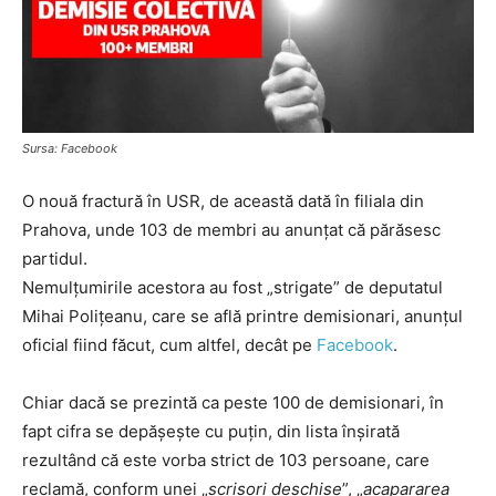
Sursa: Facebook
O nouă fractură în USR, de această dată în filiala din
Prahova, unde 103 de membri au anunțat că părăsesc
partidul.
Nemulțumirile acestora au fost „strigate” de deputatul
Mihai Polițeanu, care se află printre demisionari, anunțul
oficial fiind făcut, cum altfel, decât pe
Facebook
.
Chiar dacă se prezintă ca peste 100 de demisionari, în
fapt cifra se depășește cu puțin, din lista înșirată
rezultând că este vorba strict de 103 persoane, care
reclamă, conform unei „
scrisori deschise
”, „
acapararea