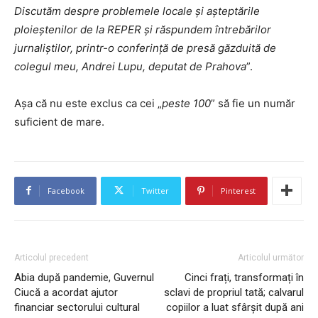
Discutăm despre problemele locale și așteptările
ploieștenilor de la REPER și răspundem întrebărilor
jurnaliștilor, printr-o conferință de presă găzduită de
colegul meu, Andrei Lupu, deputat de Prahova
”.
Așa că nu este exclus ca cei „
peste 100
” să fie un număr
suficient de mare.
Facebook
Twitter
Pinterest
Articolul precedent
Articolul următor
Abia după pandemie, Guvernul
Cinci frați, transformați în
Ciucă a acordat ajutor
sclavi de propriul tată; calvarul
financiar sectorului cultural
copiilor a luat sfârșit după ani