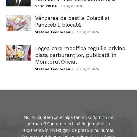
Sorin PREDA
-
5 august 2026
Vânzarea de pastile Colebil și
Panzcebil, blocată
Ștefana Teodoreanu
-
5 august 2026
Legea care modifică regulile privind
piața carburanților, publicată în
Monitorul Oficial
Ștefana Teodoreanu
-
5 august 2026
Nu, nu suntem „o echipa tânără și dornică de
afirmare”! Suntem o echipă de jurnaliști cu
experiență în investigații de presă și nu numai.
Scriem dintotdeauna anchete jurnalistice. Avem