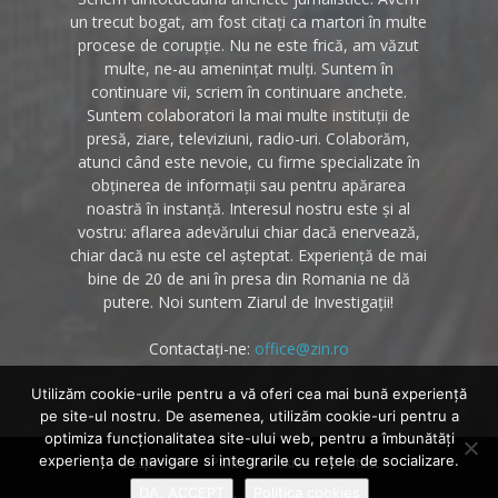
un trecut bogat, am fost citați ca martori în multe
procese de corupție. Nu ne este frică, am văzut
multe, ne-au amenințat mulți. Suntem în
continuare vii, scriem în continuare anchete.
Suntem colaboratori la mai multe instituții de
presă, ziare, televiziuni, radio-uri. Colaborăm,
atunci când este nevoie, cu firme specializate în
obținerea de informații sau pentru apărarea
noastră în instanță. Interesul nostru este și al
vostru: aflarea adevărului chiar dacă enervează,
chiar dacă nu este cel așteptat. Experiență de mai
bine de 20 de ani în presa din Romania ne dă
putere. Noi suntem Ziarul de Investigații!
Contactați-ne:
office@zin.ro
Utilizăm cookie-urile pentru a vă oferi cea mai bună experiență
pe site-ul nostru. De asemenea, utilizăm cookie-uri pentru a
optimiza funcţionalitatea site-ului web, pentru a îmbunătăţi
experienţa de navigare si integrarile cu reţele de socializare.
Despre noi
Politica cookies
Contact
DA, ACCEPT
Politica cookies