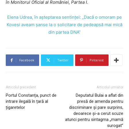
în Monitorul Oficial al României, Partea I
.
Elena Udrea, în așteptarea sentinței: „Dacă o omoram pe
Kovesi aveam șanse la o solicitare de pedeapsă mai mică
din partea DNA”
Facebook
Twitter
Pinterest
Articolul precedent
Articolul următor
Portul Constanța, punct de
Deputatul Bulai a aflat din
intrare ilegală în țară al
presă de amenda pentru
țigaretelor
discriminare și pare surprins,
deoarece și-a cerut scuze
atunci pentru sintagma „mamă
surogat”