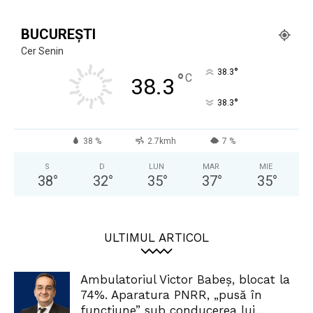
BUCUREȘTI
Cer Senin
°
38.3
°
C
38.3
°
38.3
38 %
2.7kmh
7 %
S
D
LUN
MAR
MIE
38
°
32
°
35
°
37
°
35
°
ULTIMUL ARTICOL
Ambulatoriul Victor Babeș, blocat la
74%. Aparatura PNRR, „pusă în
funcțiune” sub conducerea lui...