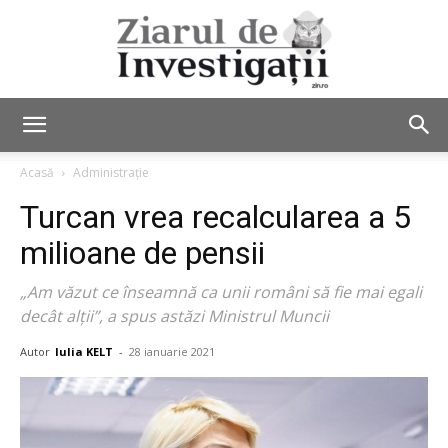
Ziarul
Acasă
Administrație
Turcan vrea recalcularea a 5
de
milioane de pensii
„Am văzut ce înseamnă ca unii români să fie mai egali
decât alții”, a spus astăzi Ministrul Muncii
Investigații
Autor
Iulia KELT
-
28 ianuarie 2021