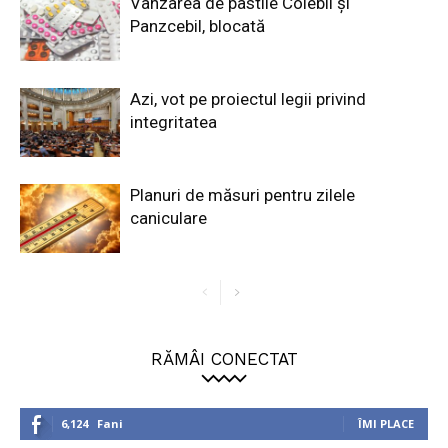
Vânzarea de pastile Colebil și
Panzcebil, blocată
Azi, vot pe proiectul legii privind
integritatea
Planuri de măsuri pentru zilele
caniculare
RĂMÂI CONECTAT
6,124
Fani
ÎMI PLACE