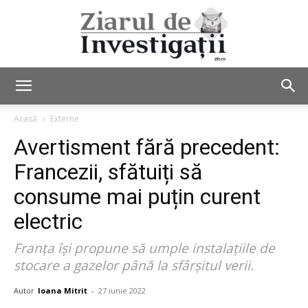
Ziarul
Acasă
Externe
Avertisment fără precedent:
de
Francezii, sfătuiți să
consume mai puțin curent
electric
Investigații
Franța își propune să umple instalațiile de
stocare a gazelor până la sfârșitul verii.
Autor
Ioana Mitrit
-
27 iunie 2022