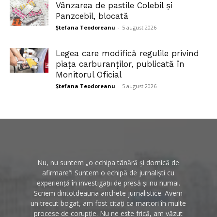
Vânzarea de pastile Colebil și
Panzcebil, blocată
Ștefana Teodoreanu
-
5 august 2026
Legea care modifică regulile privind
piața carburanților, publicată în
Monitorul Oficial
Ștefana Teodoreanu
-
5 august 2026
Nu, nu suntem „o echipa tânără și dornică de
afirmare”! Suntem o echipă de jurnaliști cu
experiență în investigații de presă și nu numai.
Scriem dintotdeauna anchete jurnalistice. Avem
un trecut bogat, am fost citați ca martori în multe
procese de corupție. Nu ne este frică, am văzut