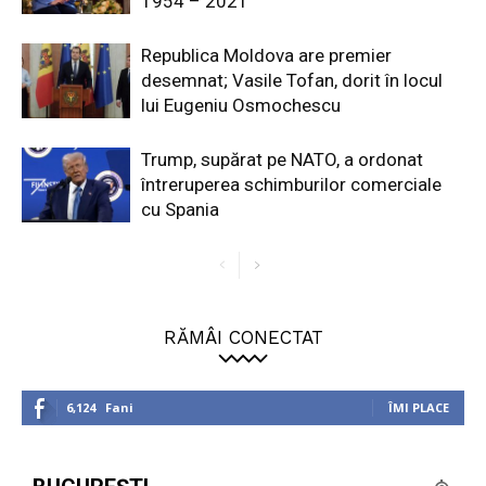
1954 – 2021”
Republica Moldova are premier
desemnat; Vasile Tofan, dorit în locul
lui Eugeniu Osmochescu
Trump, supărat pe NATO, a ordonat
întreruperea schimburilor comerciale
cu Spania
RĂMÂI CONECTAT
6,124
Fani
ÎMI PLACE