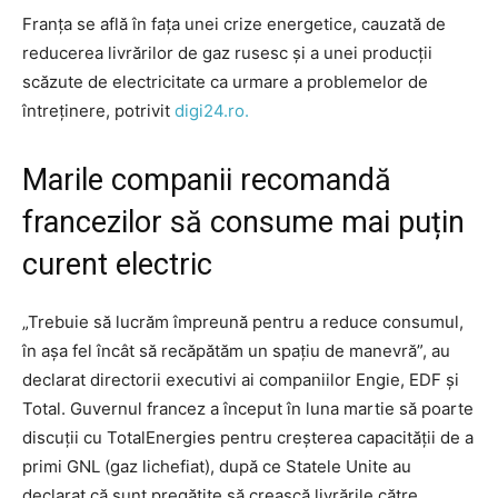
Franța se află în fața unei crize energetice, cauzată de
reducerea livrărilor de gaz rusesc și a unei producții
scăzute de electricitate ca urmare a problemelor de
întreținere, potrivit
digi24.ro.
Marile companii recomandă
francezilor să consume mai puțin
curent electric
„Trebuie să lucrăm împreună pentru a reduce consumul,
în aşa fel încât să recăpătăm un spaţiu de manevră”, au
declarat directorii executivi ai companiilor Engie, EDF şi
Total. Guvernul francez a început în luna martie să poarte
discuţii cu TotalEnergies pentru creşterea capacităţii de a
primi GNL (gaz lichefiat), după ce Statele Unite au
declarat că sunt pregătite să crească livrările către