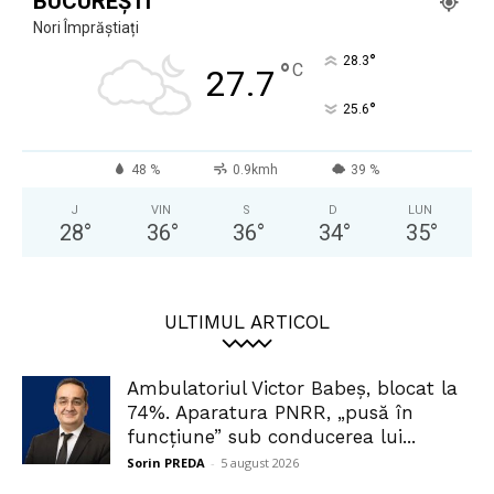
BUCUREȘTI
Nori Împrăștiați
°
28.3
°
C
27.7
°
25.6
48 %
0.9kmh
39 %
J
VIN
S
D
LUN
28
°
36
°
36
°
34
°
35
°
ULTIMUL ARTICOL
Ambulatoriul Victor Babeș, blocat la
74%. Aparatura PNRR, „pusă în
funcțiune” sub conducerea lui...
Sorin PREDA
-
5 august 2026