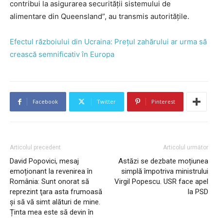
contribui la asigurarea securității sistemului de
alimentare din Queensland”, au transmis autoritățile.
Efectul războiului din Ucraina: Prețul zahărului ar urma să
crească semnificativ în Europa
Facebook
Twitter
Pinterest
Articolul precedent
Articolul următor
David Popovici, mesaj
Astăzi se dezbate moțiunea
emoționant la revenirea în
simplă împotriva ministrului
România: Sunt onorat să
Virgil Popescu. USR face apel
reprezint ţara asta frumoasă
la PSD
şi să vă simt alături de mine.
Ținta mea este să devin în