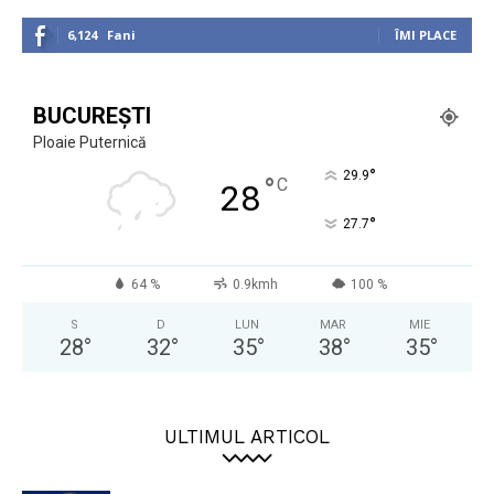
6,124
Fani
ÎMI PLACE
BUCUREȘTI
Ploaie Puternică
°
29.9
°
C
28
°
27.7
64 %
0.9kmh
100 %
S
D
LUN
MAR
MIE
28
°
32
°
35
°
38
°
35
°
ULTIMUL ARTICOL