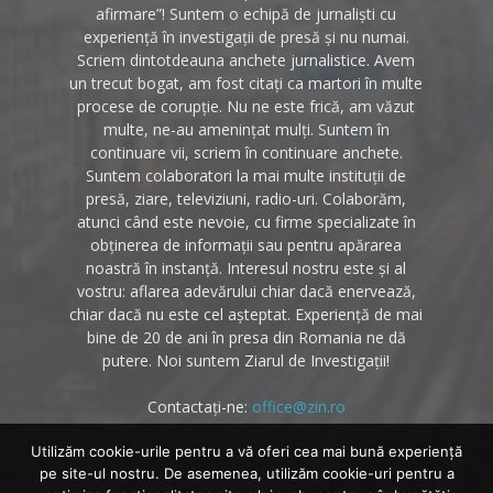
afirmare”! Suntem o echipă de jurnaliști cu
experiență în investigații de presă și nu numai.
Scriem dintotdeauna anchete jurnalistice. Avem
un trecut bogat, am fost citați ca martori în multe
procese de corupție. Nu ne este frică, am văzut
multe, ne-au amenințat mulți. Suntem în
continuare vii, scriem în continuare anchete.
Suntem colaboratori la mai multe instituții de
presă, ziare, televiziuni, radio-uri. Colaborăm,
atunci când este nevoie, cu firme specializate în
obținerea de informații sau pentru apărarea
noastră în instanță. Interesul nostru este și al
vostru: aflarea adevărului chiar dacă enervează,
chiar dacă nu este cel așteptat. Experiență de mai
bine de 20 de ani în presa din Romania ne dă
putere. Noi suntem Ziarul de Investigații!
Contactați-ne:
office@zin.ro
Utilizăm cookie-urile pentru a vă oferi cea mai bună experiență
pe site-ul nostru. De asemenea, utilizăm cookie-uri pentru a