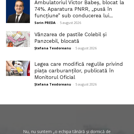
Ambulatoriul Victor Babeș, blocat la
74%. Aparatura PNRR, „pusă în
funcțiune” sub conducerea lui...
Sorin PREDA
-
5 august 2026
Vânzarea de pastile Colebil și
Panzcebil, blocată
Ștefana Teodoreanu
-
5 august 2026
Legea care modifică regulile privind
piața carburanților, publicată în
Monitorul Oficial
Ștefana Teodoreanu
-
5 august 2026
Nu, nu suntem „o echipa tânără și dornică de