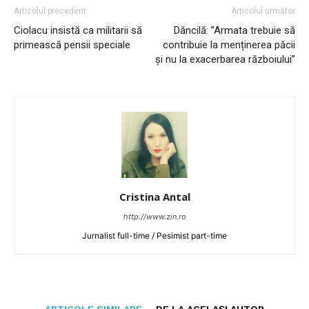
Articolul precedent
Articolul următor
Ciolacu insistă ca militarii să
Dăncilă: ”Armata trebuie să
primească pensii speciale
contribuie la menținerea păcii
și nu la exacerbarea războiului”
Cristina Antal
http://www.zin.ro
Jurnalist full-time / Pesimist part-time
ARTICOLE SIMILARE
DE LA ACELAȘI AUTOR