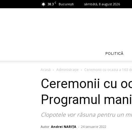
C
38.3
sâmbătă, 8 august 2026
București
POLITICĂ
Acasă
Administrație
Ceremonii cu ocazia a 163 de
Ceremonii cu oc
Programul manif
Clopotele vor răsuna pentru un min
Autor
Andrei NARIȚA
-
24 ianuarie 2022