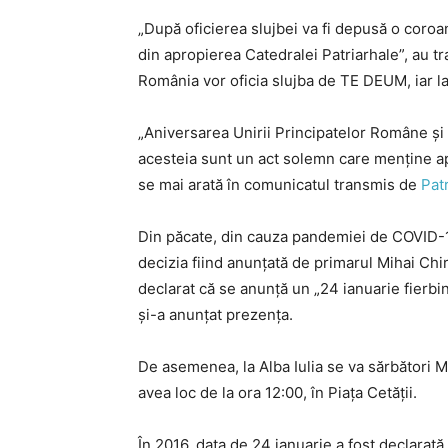
„După oficierea slujbei va fi depusă o coroa
din apropierea Catedralei Patriarhale”, au tra
România vor oficia slujba de TE DEUM, iar la 
„Aniversarea Unirii Principatelor Române şi
acesteia sunt un act solemn care menţine apr
se mai arată în comunicatul transmis de
Pat
Din păcate, din cauza pandemiei de COVID-19,
decizia fiind anunțată de primarul Mihai Chir
declarat că se anunță un „24 ianuarie fierbi
și-a anunțat prezența.
De asemenea, la Alba Iulia se va sărbători M
avea loc de la ora 12:00, în Piața Cetății.
În 2016, data de 24 ianuarie a fost declarat