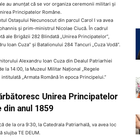
cale au anunțat că se vor organiza ceremonii militari și
Unirea Principatelor Române.
ântul Ostașului Necunoscut din parcul Carol I va avea
ohannis și prim-ministrul Nicolae Ciucă. În cadrul
ă ale Brigăzii 282 Blindată „Unirea Principatelor”,
dru Ioan Cuza” şi Batalionului 284 Tancuri „Cuza Vodă”.
torului Alexandru Ioan Cuza din Dealul Patriarhiei
e la 14:00, la Muzeul Militar Național „Regele
i intitulată „Armata Română în epoca Principelui.”
sărbătoresc Unirea Principatelor
din anul 1859
de la ora 9:30, la Catedrala Patriarhală, va avea loc
șită slujba TE DEUM.