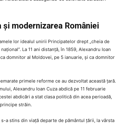
a și modernizarea României
amele lor idealul unirii Principatelor drept „cheia de
 național”. La 11 ani distanță, în 1859, Alexandru Ioan
 ca domnitor al Moldovei, pe 5 ianuarie, și ca domnitor
demarate primele reforme ce au dezvoltat această țară.
ului, Alexandru Ioan Cuza abdică pe 11 februarie
cestei abdicări a stat clasa politică din acea perioadă,
 principe străin.
-a stins din viață departe de pământul țării, la vârsta