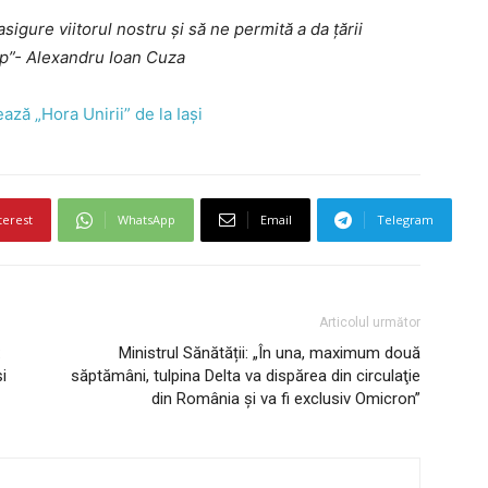
sigure viitorul nostru şi să ne permită a da ţării
mp”- Alexandru Ioan Cuza
ză „Hora Unirii” de la Iași
terest
WhatsApp
Email
Telegram
Articolul următor
:
Ministrul Sănătății: „În una, maximum două
i
săptămâni, tulpina Delta va dispărea din circulaţie
din România şi va fi exclusiv Omicron”