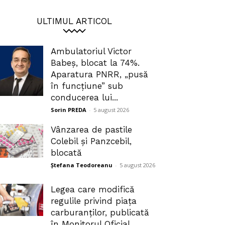
ULTIMUL ARTICOL
Ambulatoriul Victor
Babeș, blocat la 74%.
Aparatura PNRR, „pusă
în funcțiune” sub
conducerea lui...
Sorin PREDA
-
5 august 2026
Vânzarea de pastile
Colebil și Panzcebil,
blocată
Ștefana Teodoreanu
-
5 august 2026
Legea care modifică
regulile privind piața
carburanților, publicată
în Monitorul Oficial