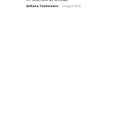
Ștefana Teodoreanu
-
5 august 2026