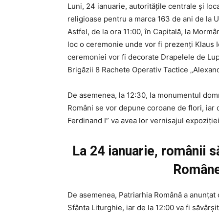
Luni, 24 ianuarie, autoritățile centrale și lo
religioase pentru a marca 163 de ani de la 
Astfel, de la ora 11:00, în Capitală, la Morm
loc o ceremonie unde vor fi prezenți Klaus I
ceremoniei vor fi decorate Drapelele de Lupt
Brigăzii 8 Rachete Operativ Tactice „Alexan
De asemenea, la 12:30, la monumentul domni
Români se vor depune coroane de flori, iar d
Ferdinand I” va avea lor vernisajul expoziție
La 24 ianuarie, românii 
Române 
De asemenea, Patriarhia Română a anunțat că 
Sfânta Liturghie, iar de la 12:00 va fi săvâr