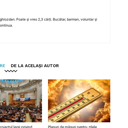
n ghiozdan. Poate și vreo 2,3 cărți. Bucătar, barman, voluntar și
continua.
ARE
DE LA ACELAȘI AUTOR
roiectul legii privind
Planuri de măsuri pentru zilele