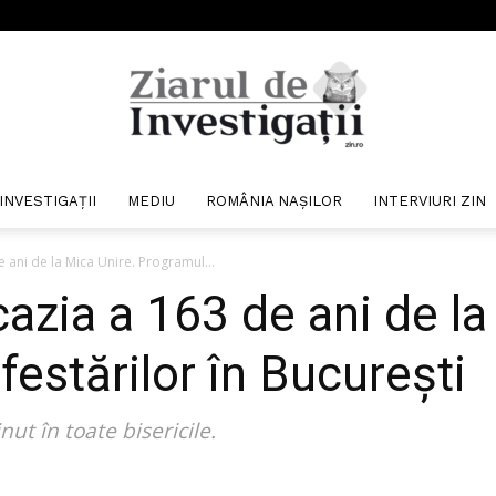
INVESTIGAȚII
MEDIU
ROMÂNIA NAȘILOR
INTERVIURI ZIN
Ziarul
 ani de la Mica Unire. Programul...
azia a 163 de ani de la
estărilor în București
de
ut în toate bisericile.