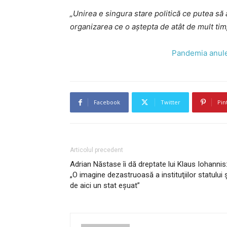
„Unirea e singura stare politică ce putea să a
organizarea ce o aştepta de atât de mult ti
Pandemia anulea
Facebook
Twitter
Pin
Articolul precedent
Adrian Năstase îi dă dreptate lui Klaus Iohannis
„O imagine dezastruoasă a instituţiilor statului ş
de aici un stat eşuat”