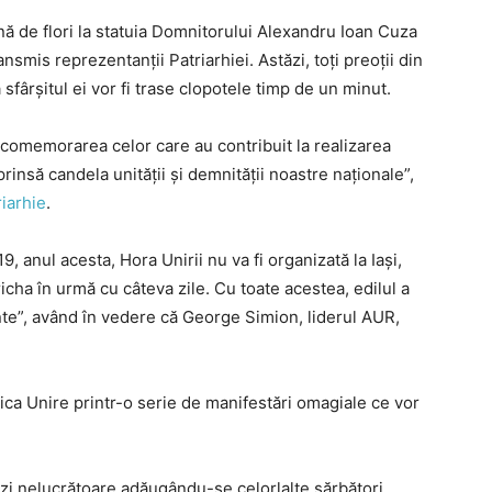
nă de flori la statuia Domnitorului Alexandru Ioan Cuza
nsmis reprezentanții Patriarhiei. Astăzi, toți preoții din
sfârșitul ei vor fi trase clopotele timp de un minut.
 comemorarea celor care au contribuit la realizarea
insă candela unităţii şi demnităţii noastre naţionale”,
riarhie
.
 anul acesta, Hora Unirii nu va fi organizată la Iași,
icha în urmă cu câteva zile. Cu toate acestea, edilul a
nte”, având în vedere că George Simion, liderul AUR,
ica Unire printr-o serie de manifestări omagiale ce vor
ă zi nelucrătoare adăugându-se celorlalte sărbători