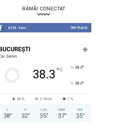
RĂMÂI CONECTAT
6,124
Fani
ÎMI PLACE
BUCUREȘTI
Cer Senin
°
38.3
°
C
38.3
°
38.3
38 %
2.7kmh
7 %
S
D
LUN
MAR
MIE
38
°
32
°
35
°
37
°
35
°