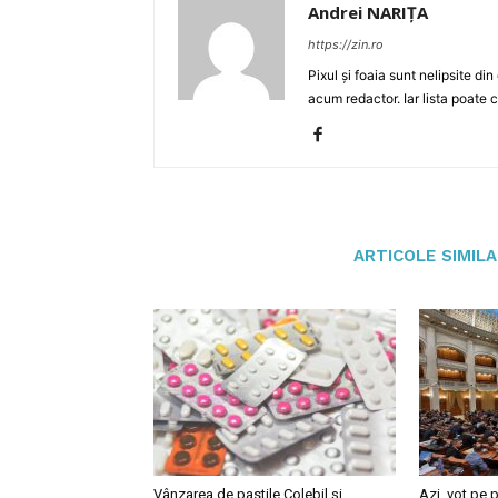
Andrei NARIȚA
https://zin.ro
Pixul și foaia sunt nelipsite di
acum redactor. Iar lista poate 
ARTICOLE SIMIL
Vânzarea de pastile Colebil și
Azi, vot pe p