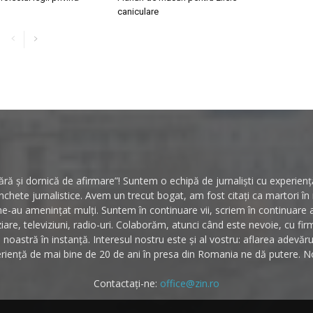
caniculare
ă și dornică de afirmare”! Suntem o echipă de jurnaliști cu experiență 
hete jurnalistice. Avem un trecut bogat, am fost citați ca martori î
ne-au amenințat mulți. Suntem în continuare vii, scriem în continuare
ziare, televiziuni, radio-uri. Colaborăm, atunci când este nevoie, cu fi
noastră în instanță. Interesul nostru este și al vostru: aflarea adevăr
riență de mai bine de 20 de ani în presa din Romania ne dă putere. No
Contactați-ne:
office@zin.ro