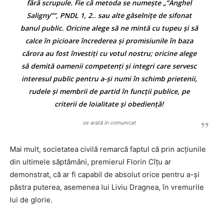
fără scrupule. Fie că metoda se numeşte „”Anghel
Saligny””, PNDL 1, 2.. sau alte găselniţe de sifonat
banul public. Oricine alege să ne mintă cu tupeu şi să
calce în picioare încrederea şi promisiunile în baza
cărora au fost învestiţi cu votul nostru; oricine alege
să demită oamenii competenţi şi integri care servesc
interesul public pentru a-şi numi în schimb prietenii,
rudele şi membrii de partid în funcţii publice, pe
criterii de loialitate şi obedienţă!
se arată în comunicat
Mai mult, societatea civilă remarcă faptul că prin acţiunile
din ultimele săptămâni, premierul Florin Cîţu ar
demonstrat, că ar fi capabil de absolut orice pentru a-și
păstra puterea, asemenea lui Liviu Dragnea, în vremurile
lui de glorie.