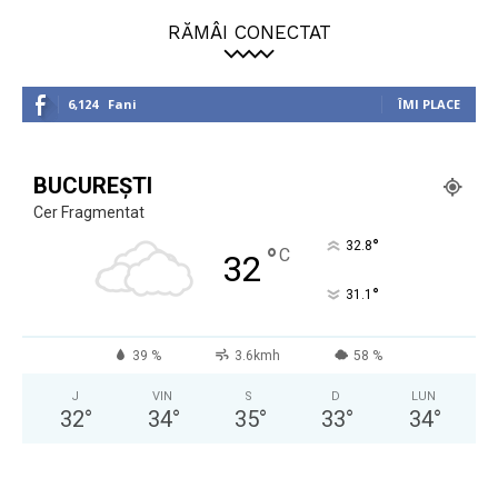
RĂMÂI CONECTAT
6,124
Fani
ÎMI PLACE
BUCUREȘTI
Cer Fragmentat
°
32.8
°
C
32
°
31.1
39 %
3.6kmh
58 %
J
VIN
S
D
LUN
32
°
34
°
35
°
33
°
34
°