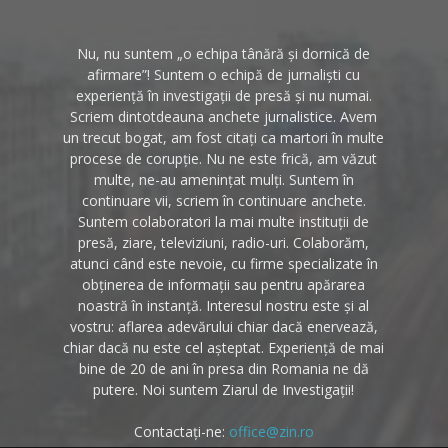
Nu, nu suntem „o echipa tânără și dornică de
afirmare”! Suntem o echipă de jurnaliști cu
experiență în investigații de presă și nu numai.
Scriem dintotdeauna anchete jurnalistice. Avem
un trecut bogat, am fost citați ca martori în multe
procese de corupție. Nu ne este frică, am văzut
multe, ne-au amenințat mulți. Suntem în
continuare vii, scriem în continuare anchete.
Suntem colaboratori la mai multe instituții de
presă, ziare, televiziuni, radio-uri. Colaborăm,
atunci când este nevoie, cu firme specializate în
obținerea de informații sau pentru apărarea
noastră în instanță. Interesul nostru este și al
vostru: aflarea adevărului chiar dacă enervează,
chiar dacă nu este cel așteptat. Experiență de mai
bine de 20 de ani în presa din Romania ne dă
putere. Noi suntem Ziarul de Investigații!
Contactați-ne:
office@zin.ro