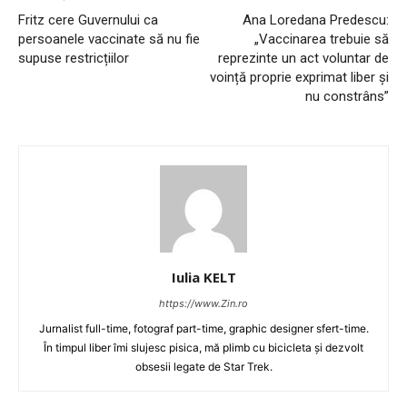
Fritz cere Guvernului ca
Ana Loredana Predescu:
persoanele vaccinate să nu fie
„Vaccinarea trebuie să
supuse restricțiilor
reprezinte un act voluntar de
voință proprie exprimat liber și
nu constrâns”
Iulia KELT
https://www.Zin.ro
Jurnalist full-time, fotograf part-time, graphic designer sfert-time.
În timpul liber îmi slujesc pisica, mă plimb cu bicicleta și dezvolt
obsesii legate de Star Trek.