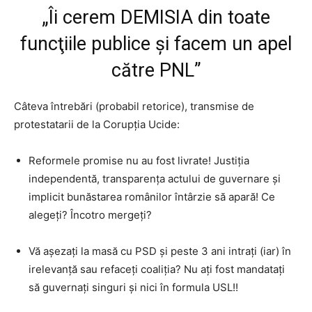
„Îi cerem DEMISIA din toate
funcţiile publice şi facem un apel
către PNL”
Câteva întrebări (probabil retorice), transmise de
protestatarii de la Corupția Ucide:
Reformele promise nu au fost livrate! Justiţia
independentă, transparenţa actului de guvernare şi
implicit bunăstarea românilor întârzie să apară! Ce
alegeţi? Încotro mergeţi?
Vă aşezaţi la masă cu PSD şi peste 3 ani intraţi (iar) în
irelevanţă sau refaceţi coaliţia? Nu aţi fost mandataţi
să guvernaţi singuri şi nici în formula USL!!