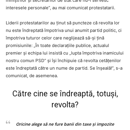
miniştrilor şi secretarilor de stat care nu-i servesc
interesele personale”, au mai comunicat protestatarii.
Liderii protestatarilor au ținut să puncteze că revolta lor
nu este îndreptată împotriva unui anumit partid politic, ci
împotriva tuturor celor care neglijează să-și țină
promisiunile: „În toate declaraţiile publice, actualul
premier şi echipa lui insistă cu „lupta împotriva inamicului
nostru comun PSD” şi îşi închipuie că revolta cetăţenilor
este îndreptată către un nume de partid. Se înșeală!”, s-a
comunicat, de asemenea.
Către cine se îndreaptă, totuși,
revolta?
Oricine alege să ne fure banii din taxe şi impozite