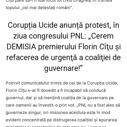
Cîțu pare să-i fi luat locul lui Liviu Dragnea, în fruntea
topului „cei mai detestați români”.
Corupția Ucide anunță protest, în
ziua congresului PNL: „Cerem
DEMISIA premierului Florin Cîţu și
refacerea de urgenţă a coaliţiei de
guvernare!”
Potrivit comunicatului trimis de cei de la Corupția Ucide,
Florin Cîţu s-ar fi dovedit a fi incapabil să conducă
guvernul, dar şi să menţină coaliţia de la guvernare pe
care oamenii au învestit-o prin vot. „PNL nu a fost ales să
guverneze singur, ori misiunea acestuia este în mod
evident concentrată pe distrugerea coaliţiei şi epurarea