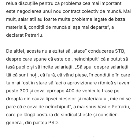
relua discuțiile pentru că problema cea mai important
este negocierea unui nou contract colectiv de muncă. Mai
mult, salariații au foarte multe probleme legate de baza
materială, condiții de muncă și așa mai departe”, a
declarat Petrariu.
De altfel, acesta nu a ezitat să „atace” conducerea STB,
despre care spune că este de „neînchipuit” că a putut să
iasă public și să incite salariații. „Să spui despre salariații
tăi că sunt hoți, că fură, că vând piese, în condițiile în care
tu n-ai fost în stare să faci o aprovizionare ritmică și avem
peste 300 și ceva, aproape 400 de vehicule trase pe
dreapta din cauza lipsei pieselor și materialului, mie mi se
pare că e ceva de neînchipuit”, a mai spus Vasile Petrariu,
care pe lângă postura de sindicalst este și consilier
general, din partea PSD.