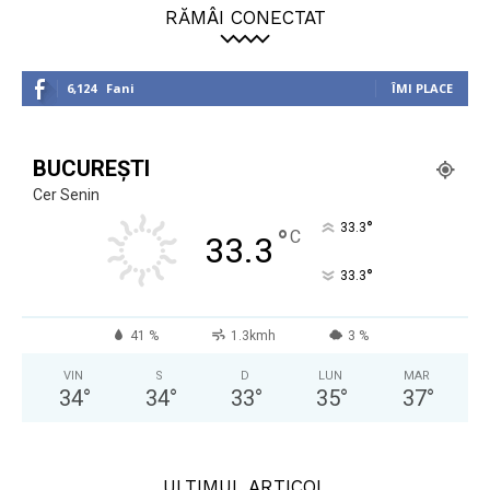
RĂMÂI CONECTAT
6,124
Fani
ÎMI PLACE
BUCUREȘTI
Cer Senin
°
33.3
°
C
33.3
°
33.3
41 %
1.3kmh
3 %
VIN
S
D
LUN
MAR
34
°
34
°
33
°
35
°
37
°
ULTIMUL ARTICOL