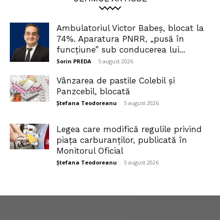
Ambulatoriul Victor Babeș, blocat la
74%. Aparatura PNRR, „pusă în
funcțiune” sub conducerea lui...
Sorin PREDA
-
5 august 2026
Vânzarea de pastile Colebil și
Panzcebil, blocată
Ștefana Teodoreanu
-
5 august 2026
Legea care modifică regulile privind
piața carburanților, publicată în
Monitorul Oficial
Ștefana Teodoreanu
-
5 august 2026