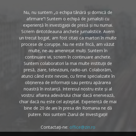
Nu, nu suntem „o echipa tânără și dornică de
afirmare”! Suntem o echipă de jurnaliști cu
experiență în investigații de presă și nu numai.
Scriem dintotdeauna anchete jurnalistice. Avem
un trecut bogat, am fost citați ca martori în multe
procese de corupție. Nu ne este frică, am văzut
multe, ne-au amenințat mulți. Suntem în
continuare vii, scriem în continuare anchete.
Suntem colaboratori la mai multe instituții de
presă, ziare, televiziuni, radio-uri. Colaborăm,
atunci când este nevoie, cu firme specializate în
obținerea de informații sau pentru apărarea
noastră în instanță. Interesul nostru este și al
vostru: aflarea adevărului chiar dacă enervează,
chiar dacă nu este cel așteptat. Experiență de mai
bine de 20 de ani în presa din Romania ne dă
putere. Noi suntem Ziarul de Investigații!
Contactați-ne:
office@zin.ro