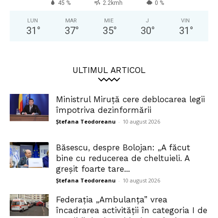
45 %
2.2kmh
0 %
LUN
MAR
MIE
J
VIN
31
°
37
°
35
°
30
°
31
°
ULTIMUL ARTICOL
Ministrul Miruță cere deblocarea legii
împotriva dezinformării
Ștefana Teodoreanu
-
10 august 2026
Băsescu, despre Bolojan: „A făcut
bine cu reducerea de cheltuieli. A
greșit foarte tare...
Ștefana Teodoreanu
-
10 august 2026
Federația „Ambulanța” vrea
încadrarea activității în categoria I de