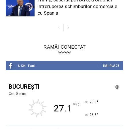
întreruperea schimburilor comerciale
cu Spania
RĂMÂI CONECTAT
6,124
Fani
ÎMI PLACE
BUCUREȘTI
Cer Senin
°
28.3
°
C
27.1
°
26.6