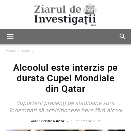
Ziarul
Acasă
Externe
Alcoolul este interzis pe
de
durata Cupei Mondiale
din Qatar
Investigații
Suporterii prezenți pe stadioane sunt
îndemnați să achiziționeze bere fără alcool
Autor
Cristina Antal
-
18 noiembrie 2022