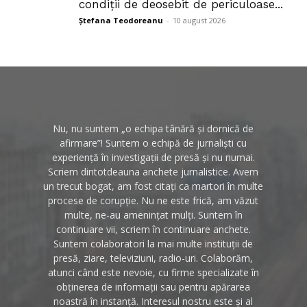
condiții de deosebit de periculoase...
Ștefana Teodoreanu
-
10 august 2026
Nu, nu suntem „o echipa tânără și dornică de
afirmare”! Suntem o echipă de jurnaliști cu
experiență în investigații de presă și nu numai.
Scriem dintotdeauna anchete jurnalistice. Avem
un trecut bogat, am fost citați ca martori în multe
procese de corupție. Nu ne este frică, am văzut
multe, ne-au amenințat mulți. Suntem în
continuare vii, scriem în continuare anchete.
Suntem colaboratori la mai multe instituții de
presă, ziare, televiziuni, radio-uri. Colaborăm,
atunci când este nevoie, cu firme specializate în
obținerea de informații sau pentru apărarea
noastră în instanță. Interesul nostru este și al