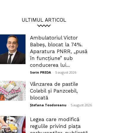
ULTIMUL ARTICOL
Ambulatoriul Victor
Babeș, blocat la 74%.
Aparatura PNRR, „pusă
în funcțiune” sub
conducerea lui...
Sorin PREDA
-
5 august 2026
Vânzarea de pastile
Colebil și Panzcebil,
blocată
Ștefana Teodoreanu
-
5 august 2026
Legea care modifică
regulile privind piața