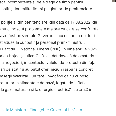
sca incompetența și de a trage de timp pentru
lițiștilor, militarilor și polițiștilor de penitenciare.
 poliție și din penitenciare, din data de 17.08.2022, de
 că nu cunoscut problemele majore cu care se confruntă
ea au fost prezentate Guvernului cu cel puțin opt luni
st aduse la cunoștință personal prim-ministrului
ul Partidului Național Liberal (PNL), în luna aprilie 2022.
prian Hojda și Iulian Chifu au dat dovadă de amatorism
 la negocieri, în contextul valului de proteste din fața
ari de stat nu au putut oferi niciun răspuns concret
ea legii salarizării unitare, invocând că nu cunosc
țurilor la alimentele de bază, legate de inflația
a gaze naturale și la energie electrică”, se arată în
test la Ministerul Finanțelor: Guvernul fură din