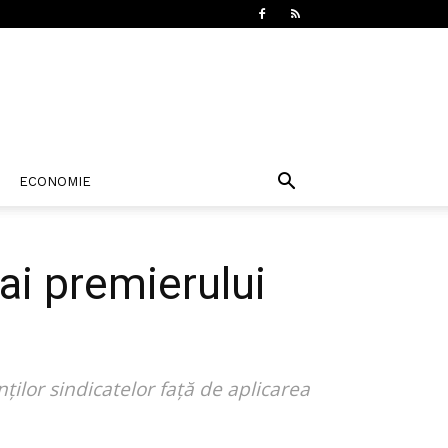
ECONOMIE
ai premierului
ților sindicatelor față de aplicarea