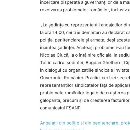
încercare disperată a guvernanților de a ma
rezolvarea problemelor românilor, inclusiv a po
„La ședința cu reprezentanții angajaților din
la ora 14:00, cei trei demnitari au declarat
poliția, penitenciarele și armata, deși acest
înaintea ședinței. Aceleași probleme i-au fo
Nicolae Ciucă, la o întâlnire oficială, la sedi
Tot în cadrul ședinței, Bogdan Ghelbere, Ci
în dialogul cu organizațiile sindicale invitate
Guvernului României. Practic, cei trei secret
reprezentanților sindicatelor față de aplicar
problemele românilor legate de creșterea pre
galopantă, precum și de creșterea facturilor l
comunicatul FSANP.
Angajații din poliție si din penitenciare, pro