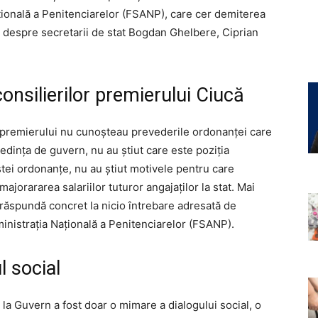
ațională a Penitenciarelor (FSANP), care cer demiterea
 despre secretarii de stat Bogdan Ghelbere, Ciprian
 consilierilor premierului Ciucă
 ai premierului nu cunoșteau prevederile ordonanței care
ședința de guvern, nu au știut care este poziția
ei ordonanțe, nu au știut motivele pentru care
jorararea salariilor tuturor angajaților la stat. Mai
să răspundă concret la nicio întrebare adresată de
inistrația Națională a Penitenciarelor (FSANP).
 social
 la Guvern a fost doar o mimare a dialogului social, o