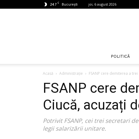
C
24.7
joi, 6 august 2026
București
POLITICĂ
Acasă
Administrație
FSANP cere demiterea a trei 
FSANP cere demit
Ciucă, acuzați 
Potrivit FSANP, cei trei secretari 
legii salarizării unitare.