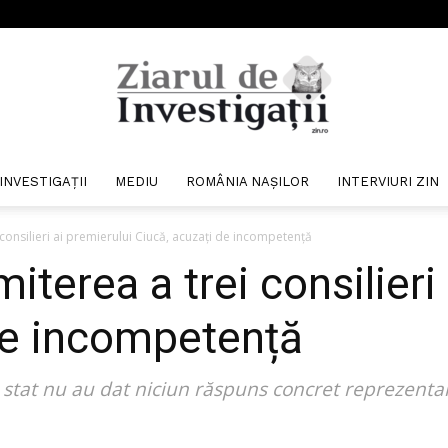
INVESTIGAȚII
MEDIU
ROMÂNIA NAȘILOR
INTERVIURI ZIN
Ziarul
consilieri ai premierului Ciucă, acuzați de incompetență
erea a trei consilieri 
de incompetență
de
de stat nu au dat niciun răspuns concret reprezentan