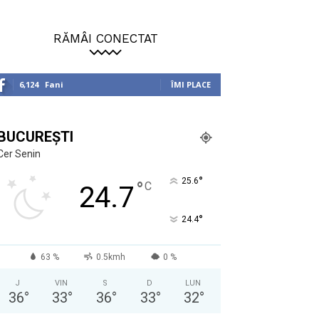
RĂMÂI CONECTAT
6,124
Fani
ÎMI PLACE
BUCUREȘTI
Cer Senin
°
25.6
°
C
24.7
°
24.4
63 %
0.5kmh
0 %
J
VIN
S
D
LUN
36
°
33
°
36
°
33
°
32
°