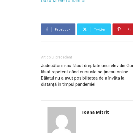
buzunarele românilor
Facebook
Twitter
Pin
Articolul precedent
Judecătorii i-au făcut dreptate unui elev din Gor
lăsat repetent când cursurile se țineau online.
Băiatul nu a avut posibilitatea de a învăța la
distanță în timpul pandemiei
Ioana Mitrit